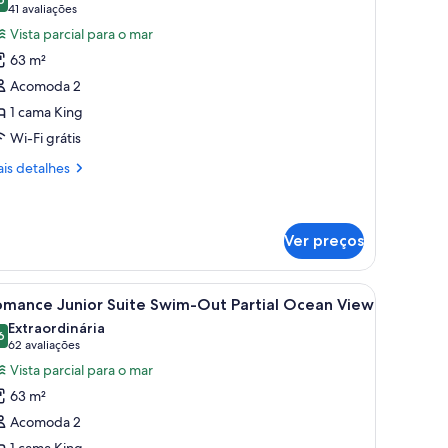
s
9,6 de 10
(41
41 avaliações
otos
avaliações)
Vista parcial para o mar
e
63 m²
omance
Acomoda 2
unior
1 cama King
uite
Wi-Fi grátis
rtial
cean
is
is detalhes
iew
talhes
mance
nior
Ver preços
ite
tial
área de refeições e sala de estar com sofás e mesa de centro.
arrega
Quarto de hotel moderno com piscina, área de 
ean
5
omance Junior Suite Swim-Out Partial Ocean View
ew
odas
Extraordinária
s
6
9,6 de 10
(62
62 avaliações
otos
avaliações)
Vista parcial para o mar
e
63 m²
omance
Acomoda 2
unior
1 cama King