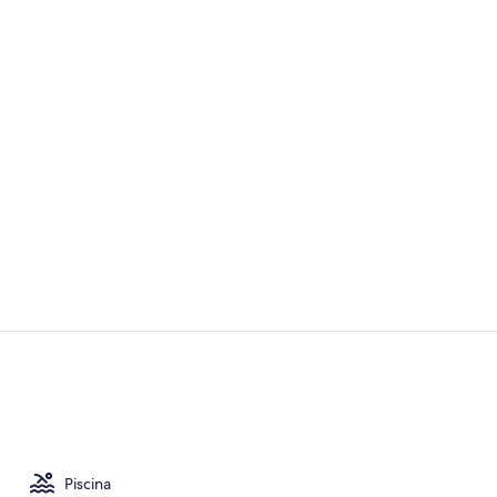
Vídeo da pr
Salas para t
Piscina