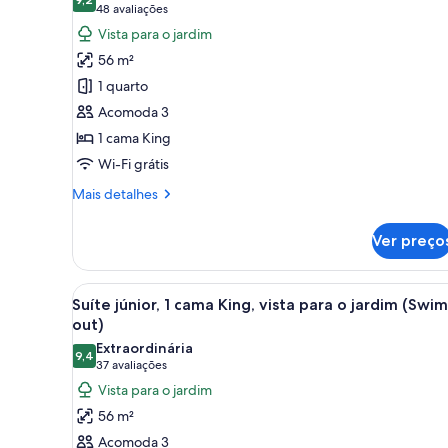
as
quartos
9,2 de 10
(48
48 avaliações
fotos
avaliações)
Vista para o jardim
de
56 m²
Junior
1 quarto
Suite
Acomoda 3
Garden
1 cama King
View
Wi-Fi grátis
Mais
Mais detalhes
detalhes
de
Ver preço
Junior
Suite
Garden
Carrega
Quarto de hotel moderno com c
6
View
Suíte júnior, 1 cama King, vista para o jardim (Swim
todas
out)
as
Extraordinária
9,4
fotos
9,4 de 10
(37
37 avaliações
de
avaliações)
Vista para o jardim
Suíte
56 m²
júnior,
Acomoda 3