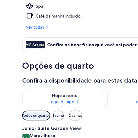
Spa
4 piscinas ex
Café da manhã incluído
Ver todas
Confira os benefícios que você vai poder
VIP Access
Opções de quarto
Confira a disponibilidade para estas data
Verifica a disponibilidade para esta noite, ago. 6 - a
Verifica a dis
Hoje à noite
ago. 6 - ago. 7
a
Filtros
Todos os quartos
1 cama
2 camas
disponíveis
Carrega
Quarto de hotel moderno com 
para
5
Junior Suite Garden View
todas
os
Maravilhosa
9,2