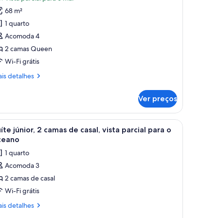
erenity
68 m²
eano
lub
1 quarto
rtial
Acomoda 4
cean
2 camas Queen
iew
Wi-Fi grátis
ueen
is
is detalhes
eds
talhes
unior
Ver preços
renity
uite
ub
tial
scrivaninha, uma cadeira, um ventilador de teto e vista para o exterior.
arrega
Suíte júnior, 2 camas de casal, vista parcial
5
ean
íte júnior, 2 camas de casal, vista parcial para o
odas
ew
ceano
s
1 quarto
ueen
otos
ds
Acomoda 3
e
nior
2 camas de casal
uíte
ite
nior,
Wi-Fi grátis
is
is detalhes
amas
talhes