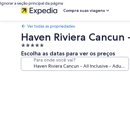
Ignorar a seção principal da página
Compre suas viagens
Ver todas as propriedades
Haven Riviera Cancun -
Propriedade
5.0
Escolha as datas para ver os preços
estrelas
Para onde você vai?
Galeria
de
fotos
de
Haven
Riviera
Cancun