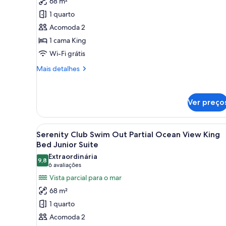
68 m²
Serenity
1 quarto
Club
Acomoda 2
Ocean
1 cama King
View
King
Wi-Fi grátis
Bed
Mais
Mais detalhes
Junior
detalhes
de
Suite
Serenity
Ver preço
Club
Ocean
View
Carrega
Quatro garrafas de bebidas alc
King
5
Serenity Club Swim Out Partial Ocean View King
todas
Bed
Bed Junior Suite
Junior
as
Extraordinária
Suite
9,8
fotos
9,8 de 10
(6
6 avaliações
de
avaliações)
Vista parcial para o mar
Serenity
68 m²
Club
1 quarto
Swim
Acomoda 2
Out