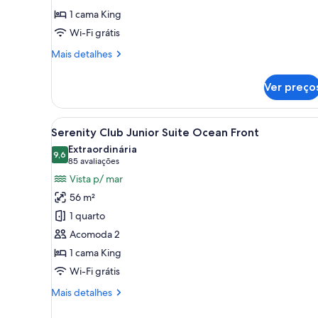
1
1 cama King
cama
Wi-Fi grátis
King,
vista
Mais
Mais detalhes
detalhes
para
de
o
Ver preço
Suíte
jardim
júnior,
(Swim
1
Carrega
Quarto de hotel moderno com 
7
cama
Serenity Club Junior Suite Ocean Front
out)
todas
King,
Extraordinária
vista
as
9,6
9,6 de 10
(85
85 avaliações
para
fotos
avaliações)
Vista p/ mar
o
de
jardim
56 m²
Serenity
(Swim
1 quarto
out)
Club
Acomoda 2
Junior
1 cama King
Suite
Ocean
Wi-Fi grátis
Front
Mais
Mais detalhes
detalhes
de