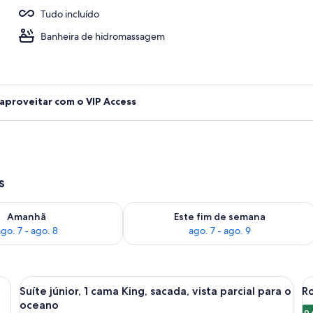
Tudo incluído
ternas, barracas de cortesia, guarda-sóis
Banheira de hidromassagem
 aproveitar com o VIP Access
s
go. 7
ponibilidade para amanhã, ago. 7 - ago. 8
Verifica a disponibilidade para este f
Amanhã
Este fim de semana
go. 7 - ago. 8
ago. 7 - ago. 9
uma cama grande, uma escrivaninha, um sofá, uma mesa redonda e uma ba
Carrega
Quarto de hotel moderno com uma cama
C
4
Suíte júnior, 1 cama King, sacada, vista parcial para o
Ro
todas
t
oceano
9,