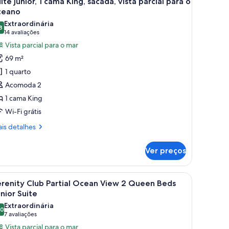
íte júnior, 1 cama King, sacada, vista parcial para o
odas
ster
ceano
ite,
s
Extraordinária
ean
8
otos
9,8 de 10
(14
14 avaliações
ont
e
avaliações)
Vista parcial para o mar
uíte
69 m²
nior,
1 quarto
Acomoda 2
ama
1 cama King
ing,
Wi-Fi grátis
acada,
sta
is
is detalhes
rcial
talhes
ara
Ver preços
íte
ior,
ceano
lador de teto, vista para o mar e varanda com mesa e cadeiras.
arrega
Quarto de hotel com duas camas, ventilador d
5
ma
renity Club Partial Ocean View 2 Queen Beds
odas
ng,
nior Suite
cada,
s
Extraordinária
ta
,0
otos
10,0 de 10
(7
7 avaliações
rcial
e
avaliações)
Vista parcial para o mar
ra