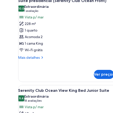
Out,
Suíte presidencial (Serenity Club Ocean Front)
todas
Ocean
Extraordinária
as
10,0
Front
10,0 de 10
(1
1 avaliação
fotos
avaliação)
Vista p/ mar
de
228 m²
Suíte
1 quarto
presidencial
Acomoda 2
(Serenity
1 cama King
Club
Ocean
Wi-Fi grátis
Front)
Mais
Mais detalhes
detalhes
de
Suíte
Ver preço
presidencial
(Serenity
Club
Carrega
Quatro garrafas de bebidas alc
Ocean
5
Serenity Club Ocean View King Bed Junior Suite
todas
Front)
Extraordinária
as
9,4
9,4 de 10
(18
18 avaliações
fotos
avaliações)
Vista p/ mar
de