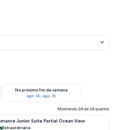
im de semana, ago. 7 - ago. 9
Verifica a disponibilidade para o próximo fim de semana, ago.
No próximo fim de semana
ago. 14 - ago. 16
Mostrando 24 de 24 quartos
nheira.
 grande, uma escrivaninha, um banco, área de refeições e vista para o ext
arrega
Quarto de hotel moderno com uma cama grande
4
mance Junior Suite Partial Ocean View
odas
Extraordinária
6