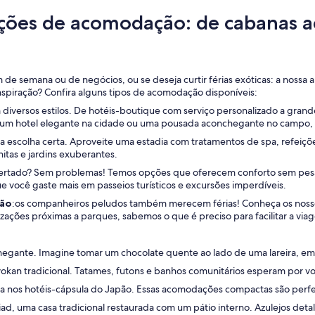
es de acomodação: de cabanas ac
 de semana ou de negócios, ou se deseja curtir férias exóticas: a nos
inspiração? Confira alguns tipos de acomodação disponíveis:
em diversos estilos. De hotéis-boutique com serviço personalizado a gr
ir um hotel elegante na cidade ou uma pousada aconchegante no campo, 
é a escolha certa. Aproveite uma estadia com tratamentos de spa, refeiçõ
nitas e jardins exuberantes.
rtado? Sem problemas! Temos opções que oferecem conforto sem pesar 
e você gaste mais em passeios turísticos e excursões imperdíveis.
ção
:os companheiros peludos também merecem férias! Conheça os nosso
izações próximas a parques, sabemos o que é preciso para facilitar a vi
hegante. Imagine tomar um chocolate quente ao lado de uma lareira, e
okan tradicional. Tatames, futons e banhos comunitários esperam por v
sta nos hotéis-cápsula do Japão. Essas acomodações compactas são perfeit
ad, uma casa tradicional restaurada com um pátio interno. Azulejos det