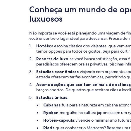
Conheça um mundo de opçõ
luxuosos
Não importa se você está planejando uma viagem de fim
você encontre o lugar ideal para descansar. Precisa de 
Hotéis
:a escolha clássica dos viajantes, que vem 
temos opções para todos os gostos. Seja para curt
Resorts de luxo
:se você busca sofisticação, essa 
paradisíacos oferecem praias privativas, piscinas infi
Estadias econômicas
:viajando com orçamento ape
estrada oferecem tarifas econômicas, permitindo qu
Acomodações que aceitam animais de estima
braços abertos. De quartos que aceitam cães a local
Estadias únicas
:
Cabanas
:fuja para a natureza em cabana aconc
Ryokan
:mergulhe na cultura japonesa em um ry
Hotéis-cápsula
:vivencie o minimalismo futuri
Riads
:quer conhecer o Marrocos? Reserve um ri