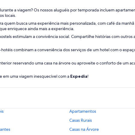
 durante a viagem? Os nossos aluguéis por temporada incluem apartamen
s locais.
para quem busca uma experiência mais personalizada, com café da manhã c
 que enriquece ainda mais a experiência.
s hostels estimulam a convivência social. Compartilhe histórias com outro
-hotéis combinam a conveniência dos serviços de um hotel com o espaç
a interior reservando uma casa na árvore ou aproveite o conforto de um
rque em uma viagem inesquecível com a
Expedia
!
is
Apartamentos
Casas Rurais
uantes
Casas na Árvore