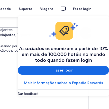
riedade
Suporte
Viagens
Fazer login
iajantes
Buscar
 viajantes, 1 quarto
ssando por cabanas, ryokans, hotéis-cápsula e riads, você
Associados economizam a partir de 10%
ção de propriedades com a opção certa para você.
em mais de 100.000 hotéis no mundo
todo quando fazem login
Fazer login
otéis de luxo
Mais informações sobre o Expedia Rewards
Dar feedback