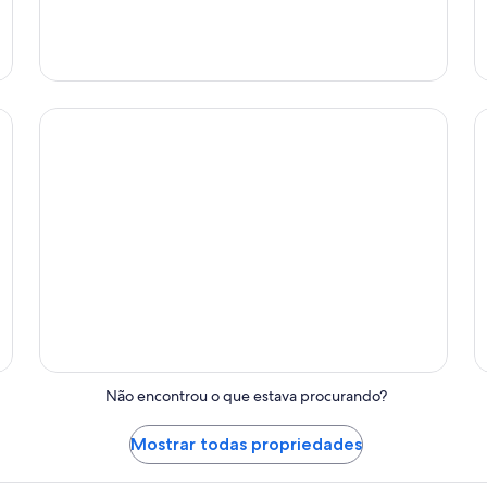
Hotéis-
cápsula
Castelos
H
Castelos
Não encontrou o que estava procurando?
Mostrar todas propriedades