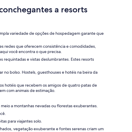
onchegantes a resorts
sa ampla variedade de opções de hospedagem garante que
andes redes que oferecem consistência e comodidades,
aqui você encontra o que precisa.
es requintadas e vistas deslumbrantes. Estes resorts
no bolso. Hostels, guesthouses e hotéis na beira da
s hotéis que recebem os amigos de quatro patas de
agem com animais de estimação.
m meio a montanhas nevadas ou florestas exuberantes.
ocê.
as para viajantes solo.
alhados, vegetação exuberante e fontes serenas criam um