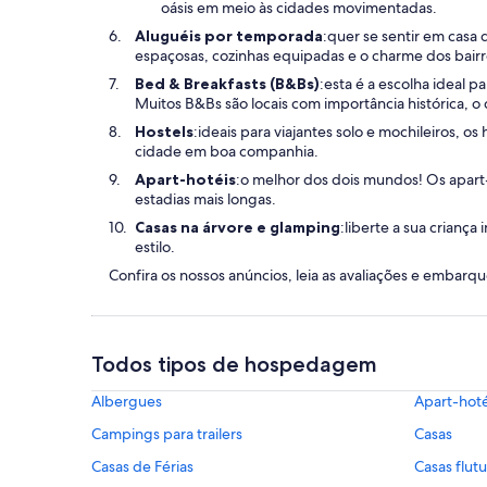
oásis em meio às cidades movimentadas.
Aluguéis por temporada
:quer se sentir em casa
espaçosas, cozinhas equipadas e o charme dos bairro
Bed & Breakfasts (B&Bs)
:esta é a escolha ideal 
Muitos B&Bs são locais com importância histórica, o
Hostels
:ideais para viajantes solo e mochileiros, o
cidade em boa companhia.
Apart-hotéis
:o melhor dos dois mundos! Os apart
estadias mais longas.
Casas na árvore e glamping
:liberte a sua crianç
estilo.
Confira os nossos anúncios, leia as avaliações e emba
Todos tipos de hospedagem
Albergues
Apart-hoté
Campings para trailers
Casas
Casas de Férias
Casas flut