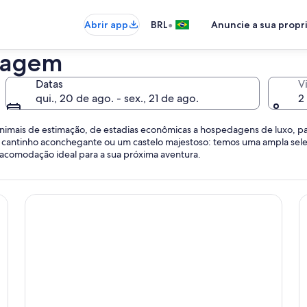
•
Abrir app
BRL
Anuncie a sua prop
dagem
Datas
V
qui., 20 de ago. - sex., 21 de ago.
2
 animais de estimação, de estadias econômicas a hospedagens de luxo, pa
 cantinho aconchegante ou um castelo majestoso: temos uma ampla sele
 a acomodação ideal para a sua próxima aventura.
Hotéis econômicos
H