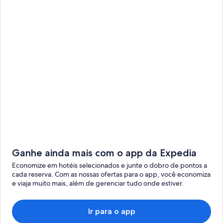
com
compra
antecipada
Reserve um
hotel com 60
dias de
antecedência
e economize
20% em
estadias
selecionadas.
Ganhe ainda mais com o app da Expedia
Economize em hotéis selecionados e junte o dobro de pontos a
cada reserva. Com as nossas ofertas para o app, você economiza
e viaja muito mais, além de gerenciar tudo onde estiver.
Ir para o app