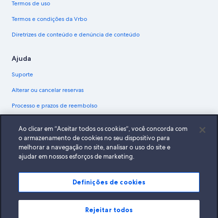
Termos de uso
Termos e condições da Vrbo
Diretrizes de conteúdo e denúncia de conteúdo
Ajuda
Suporte
Alterar ou cancelar reservas
Processo e prazos de reembolso
Reserve um voo usando um crédito da companhia aérea
Ao clicar em “Aceitar todos os cookies”, você concorda com
Documentos para viagens internacionais
o armazenamento de cookies no seu dispositivo para
melhorar a navegação no site, analisar o uso do site e
ajudar em nossos esforços de marketing.
Definições de cookies
A Expedia, Inc. não se responsabiliza pelo conteúdo dos sites externos.
© 2026 Expedia, Inc., uma empresa do Expedia Group. Todos os direitos
reservados Expedia e o logotipo da Expedia são marcas registradas da
Expedia, Inc.
Rejeitar todos