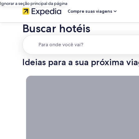
Ignorar a seção principal da página
Compre suas viagens
Buscar hotéis
Para onde você vai?
Ideias para a sua próxima v
Cancelamento grátis na maioria dos hotéis, Porque 
Cancelamento
grátis na
maioria dos
hotéis
Porque é importante
ser flexível.