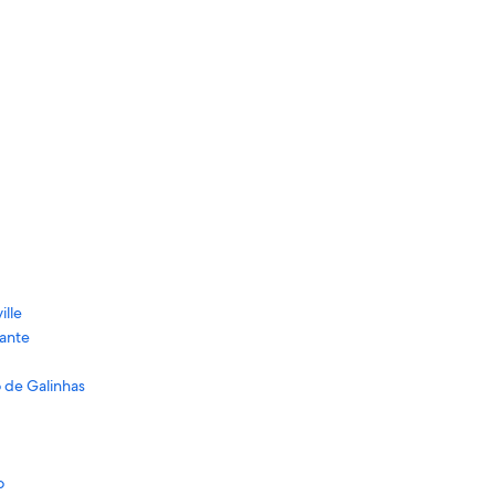
ille
rante
o de Galinhas
o