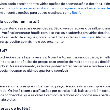
 Você pode escolher entre várias opções de acomodação e destinos, além
com
comodidades para famílias
ou
acomodações que aceitam animais de
ém encontra opções para outros destinos, como
Recife
.
de escolher um hotel?
a que atenda às suas necessidades. São diversos fatores que influenciam
 Você vai encontrar hotéis com piscinas ou academias em vários destinos
r ficar perto de atrações, como o centro da cidade ou
na praia
. Além dis
ara aproveitar ao máximo o seu orçamento.
tel?
o check-in para fazer a reserva. No entanto, na maioria dos casos, é me
nitorar as tendências de preços caso precise de mais tempo para decidi
ck-in. Nesse momento, as tarifas podem sofrer oscilações e tendem a ca
esejam ocupar os últimos quartos disponíveis.
erar vários fatores que influenciam o preço. A época do ano em que você
rada. Os hotéis com classificações por estrelas mais baixas também c
os conhecidos, que às vezes ficam nos arredores dos pontos mais badal
 absolutas.
ertas de hotéis?