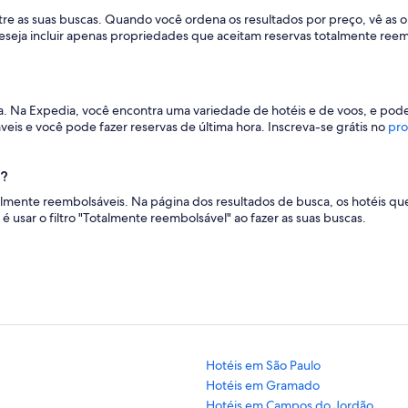
ltre as suas buscas. Quando você ordena os resultados por preço, vê as op
eseja incluir apenas propriedades que aceitam reservas totalmente ree
edia. Na Expedia, você encontra uma variedade de hotéis e de voos, e po
veis e você pode fazer reservas de última hora. Inscreva-se grátis no
pro
a?
almente reembolsáveis. Na página dos resultados de busca, os hotéis q
 usar o filtro "Totalmente reembolsável" ao fazer as suas buscas.
Hotéis em São Paulo
Hotéis em Gramado
Hotéis em Campos do Jordão