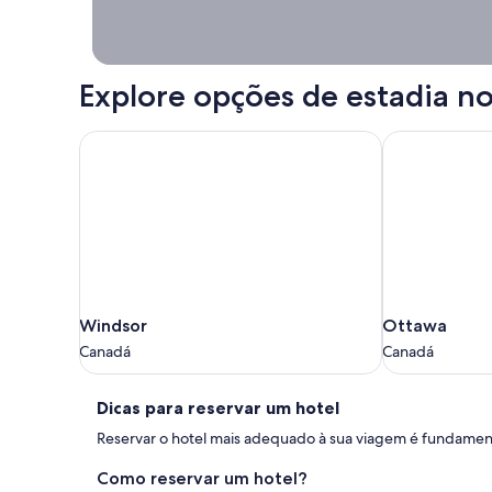
Explore opções de estadia no
Windsor
Ottawa
Windsor
Ottawa
Windsor
Ottawa
Canadá
Canadá
Canadá
Canadá
Dicas
Dicas para reservar um hotel
para
Reservar o hotel mais adequado à sua viagem é fundamenta
reservar
Como reservar um hotel?