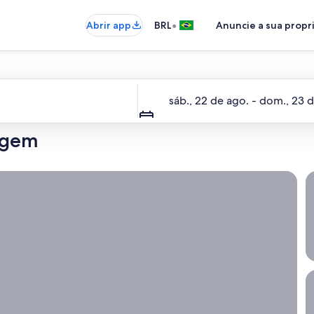
•
Abrir app
BRL
Anuncie a sua prop
Datas
sáb., 22 de ago. - dom., 23 
iagem
é importante ser flexível.
O
Q