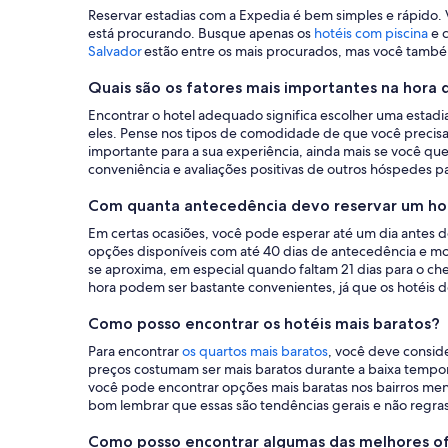
um
Reservar estadias com a Expedia é bem simples e rápido.
está procurando. Busque apenas os
hotéis com piscina
e 
hotel
Salvador
estão entre os mais procurados, mas você tamb
Quais são os fatores mais importantes na hora 
Encontrar o hotel adequado significa escolher uma estadi
eles. Pense nos tipos de comodidade de que você precisa.
importante para a sua experiência, ainda mais se você que
conveniência e avaliações positivas de outros hóspedes p
Com quanta antecedência devo reservar um ho
Em certas ocasiões, você pode esperar até um dia antes d
opções disponíveis com até 40 dias de antecedência e mo
se aproxima, em especial quando faltam 21 dias para o che
hora podem ser bastante convenientes, já que os hotéis d
Como posso encontrar os hotéis mais baratos?
Para encontrar
os quartos mais baratos
, você deve consid
preços costumam ser mais baratos durante a baixa tempo
você pode encontrar opções mais baratas nos bairros men
bom lembrar que essas são tendências gerais e não regras
Como posso encontrar algumas das melhores of