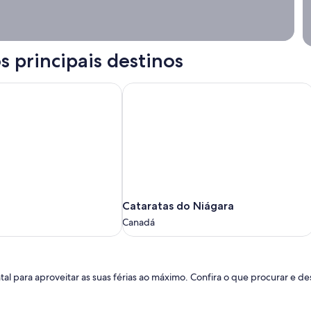
s principais destinos
Cataratas do Niágara
Cataratas
Cataratas do Niágara
do
Canadá
Niágara
Canadá
l para aproveitar as suas férias ao máximo. Confira o que procurar e de