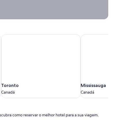
planejar
viagens,
estaremos
aqui para
inspirar
você.
Toronto
Mississauga
Ideias e
inspiração para
viagens
Toronto
Mississauga
Toronto
Mississauga
Canadá
Canadá
Canadá
Canadá
scubra como reservar o melhor hotel para a sua viagem.