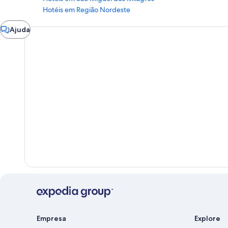
Hotéis em Região Nordeste
Fechar
Ajuda
janela
Empresa
Explore