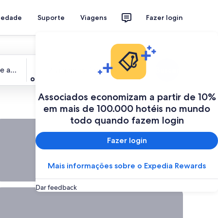
riedade
Suporte
Viagens
Fazer login
Viajantes
de ago.
2 viajantes, 1 quarto
Buscar
Associados economizam a partir de 10%
em mais de 100.000 hotéis no mundo
todo quando fazem login
fertas de &uacute;ltima hora est&atilde;o dispon&iacute;veis.
Ofertas de
Fazer login
última hora
estão
disponíveis.
Mais informações sobre o Expedia Rewards
Escolha o seu
próximo destino
Dar feedback
uando voltar a planejar viagens, estaremos aqui para inspirar v
Quando
voltar a