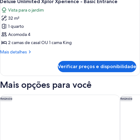
Entrance)
5
Unlimited
Deluxe Unlimited Xplor Xperience - Basic Entrance
todas
Xcaret
Vista para o jardim
Xperience
as
-
32 m²
fotos
Basic
de
1 quarto
Entrance)
Deluxe
Acomoda 4
Unlimited
2 camas de casal OU 1 cama King
Xplor
Mais
Mais detalhes
Xperience
detalhes
-
de
Verificar preços e disponibilidade
Deluxe
Basic
Unlimited
Entrance
Xplor
Mais opções para você
Xperience
-
Basic
Princess Family Club Riviera - All Inclusive
Hard Rock
Anúncio
Anúncio
Entrance