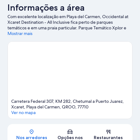
Informações a área
Com excelente localização em Playa del Carmen, Occidental at
Xcaret Destination - All Inclusive fica perto de parques
temáticos e em uma praia particular. Parque Temático Xplor e
Terminal Marítimo de Playa Del Carmen são atrações ideais para
Mostrar mais
quem procura aventuras. Para conhecer as belezas naturais da
região, explore lugares como Praia principal de Playa del
Carmen e Praia Mamitas. Parque Temático Ecológico Xcaret é
uma atração imperdível. Explore as atividades e comodidades
disponíveis na área, como natação e golfe.
Confira nosso guia de
viagem sobre Playa del Carmen.
Ver mais resorts - Playa del Carmen
Carretera Federal 307, KM 282, Chetumal a Puerto Juarez,
Xcaret, Playa del Carmen, QROO, 77710
Ver no mapa
Mapa
Nos arredores
Opções nos
Restaurantes