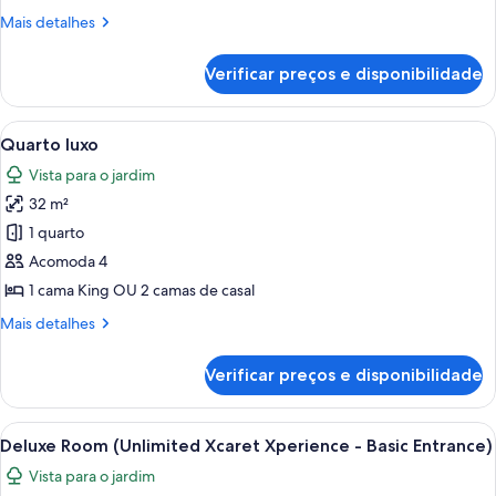
(Concierge)
Mais
Mais detalhes
detalhes
de
Verificar preços e disponibilidade
Quarto
luxo
(Concierge)
Carrega
Um casal na cama com cabeceira de ma
7
Quarto luxo
todas
Vista para o jardim
as
32 m²
fotos
de
1 quarto
Quarto
Acomoda 4
luxo
1 cama King OU 2 camas de casal
Mais
Mais detalhes
detalhes
de
Verificar preços e disponibilidade
Quarto
luxo
Carrega
Quarto de hotel com duas camas, um v
5
Deluxe Room (Unlimited Xcaret Xperience - Basic Entrance)
todas
Vista para o jardim
as