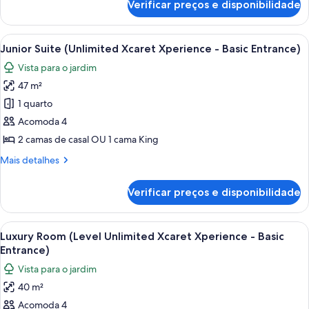
Verificar preços e disponibilidade
Deluxe
-
Room
Basic
(Concierge,
Carrega
1 quarto, roupas de cama premium, e
Entrance)
7
Unlimited
Junior Suite (Unlimited Xcaret Xperience - Basic Entrance)
todas
Xcaret
Vista para o jardim
Xperience
as
-
47 m²
fotos
Basic
de
1 quarto
Entrance)
Junior
Acomoda 4
Suite
2 camas de casal OU 1 cama King
(Unlimited
Mais
Mais detalhes
Xcaret
detalhes
Xperience
de
Verificar preços e disponibilidade
Junior
-
Suite
Basic
(Unlimited
Carrega
Quarto de hotel com uma cama grande
Entrance)
10
Xcaret
Luxury Room (Level Unlimited Xcaret Xperience - Basic
todas
Xperience
Entrance)
-
as
Vista para o jardim
Basic
fotos
Entrance)
40 m²
de
Acomoda 4
Luxury