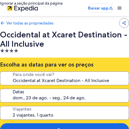
Ignorar a seção principal da página
Baixar app
Ver todas as propriedades
Occidental at Xcaret Destination -
All Inclusive
Propriedade
4.0
estrelas
Escolha as datas para ver os preços
Para onde você vai?
Datas
Viajantes