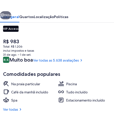
Xcaret
Destination
erior
Próximo
-
190+
Visão geral
Quartos
Localização
Políticas
All
VIP Access
Inclusive
O
R$ 983
preço
Total: R$ 1.206
atual
inclui impostos e taxas
é
31 de ago. – 1 de set.
R$ 983
Avaliações
Muito boa
8,4
Ver todas as 5.638 avaliações
8,4 de 10
Fachada
Comodidades populares
Na praia particular
Piscina
Café da manhã incluído
Tudo incluído
Spa
Estacionamento incluído
Ver todas