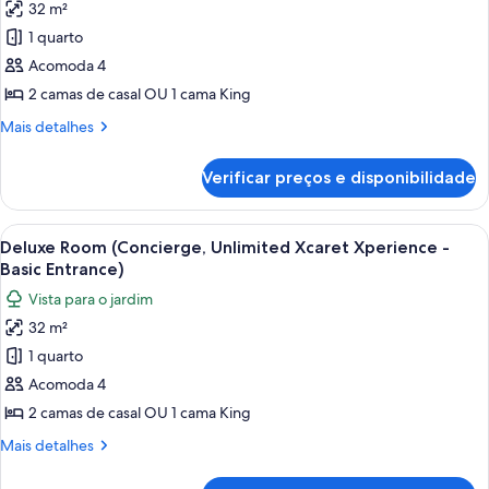
32 m²
fotos
de
1 quarto
Deluxe
Acomoda 4
Room
2 camas de casal OU 1 cama King
(Unlimited
Mais
Mais detalhes
Xcaret
detalhes
Xperience
de
Verificar preços e disponibilidade
Deluxe
-
Room
Basic
(Unlimited
Carrega
Quarto de hotel com duas camas, um v
Entrance)
9
Xcaret
Deluxe Room (Concierge, Unlimited Xcaret Xperience -
todas
Xperience
Basic Entrance)
-
as
Vista para o jardim
Basic
fotos
Entrance)
32 m²
de
1 quarto
Deluxe
Room
Acomoda 4
(Concierge,
2 camas de casal OU 1 cama King
Unlimited
Mais
Mais detalhes
Xcaret
detalhes
Xperience
de