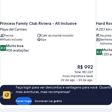
Princess Family Club Riviera - All Inclusive
Playa del Carmen
A 20,1 km
Piscina
Café da manhã incluído
Na praia 
Tudo incluído
Spa
Banheira
hidroma
8.0
Muito boa
8,0
8.0
Muito
de
906 avaliações
8,0
de
1.011 
10,
10,
Muito
Muito
boa,
O
R$ 992
boa,
906
preço
1.011
Total: R$ 1.227
avaliações
é
inclui impostos e taxas
avaliações
de
22 de ago. – 23 de ago.
R$ 992
Faça login para ver descontos e vantagens para você. Quanto
mais aventuras, mais recompensas!
Fazer login
Inscrever-se grátis