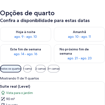
Opções de quarto
Confira a disponibilidade para estas datas
Verifica a disponibilidade para esta noite, ago. 9 - ago. 10
Verifica a disponibilidade para
Hoje à noite
Amanhã
ago. 9 - ago. 10
ago. 10 - ago. 11
Verifica a disponibilidade para este fim de semana, ago. 14 - a
Verifica a disponibilidade par
Este fim de semana
No próximo fim de
semana
ago. 14 - ago. 16
ago. 21 - ago. 23
Filtros
Todos os quartos
1 cama
2 camas
3+ camas
disponíveis
para
Mostrando 11 de 11 quartos
os
Carrega
Quarto de hotel com uma cama grande
9
Suíte real (Level)
quartos
todas
Vista para o jardim
as
90 m²
fotos