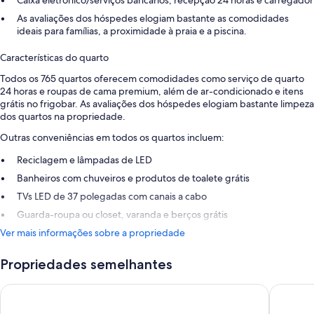
As avaliações dos hóspedes elogiam bastante as comodidades
ideais para famílias, a proximidade à praia e a piscina.
Características do quarto
Todos os 765 quartos oferecem comodidades como serviço de quarto
24 horas e roupas de cama premium, além de ar-condicionado e itens
grátis no frigobar. As avaliações dos hóspedes elogiam bastante limpeza
dos quartos na propriedade.
Outras conveniências em todos os quartos incluem:
Reciclagem e lâmpadas de LED
Banheiros com chuveiros e produtos de toalete grátis
TVs LED de 37 polegadas com canais a cabo
Guarda-roupa ou closet, varanda e berços grátis
Ver mais informações sobre a propriedade
Propriedades semelhantes
Grand Sunset Princess - All Inclusive
Grand Riv