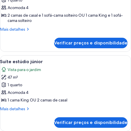
de
1 quarto
Suíte
Acomoda 4
real
2 camas de casal e 1 sofá-cama solteiro OU 1 cama King e 1 sofá-
(Level)
cama solteiro
Mais
Mais detalhes
detalhes
de
Verificar preços e disponibilidade
Suíte
real
(Level)
Carrega
Quarto de hotel moderno com cama, so
8
Suíte estúdio júnior
todas
Vista para o jardim
as
47 m²
fotos
de
1 quarto
Suíte
Acomoda 4
estúdio
1 cama King OU 2 camas de casal
júnior
Mais
Mais detalhes
detalhes
de
Verificar preços e disponibilidade
Suíte
estúdio