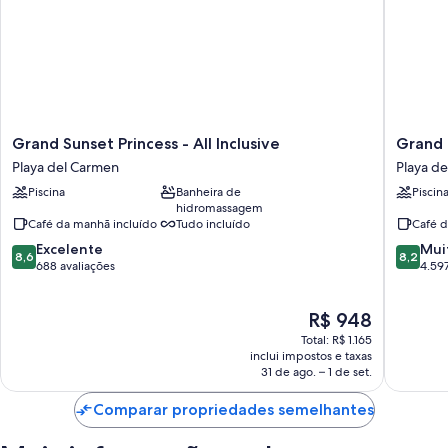
Grand
Grand
Grand Sunset Princess - All Inclusive
Grand R
Sunset
Riviera
Playa del Carmen
Playa d
Princess
Princess
Piscina
Banheira de
Piscin
-
-
hidromassagem
All
All
Café da manhã incluído
Tudo incluído
Café d
Inclusive
Inclusiv
8.6
8.2
Playa
Excelente
Playa
Mui
8,6
8,2
de
de
del
688 avaliações
del
4.597
10,
10,
Carmen
Carmen
Excelente,
Muito
O
R$ 948
688
boa,
preço
avaliações
4.597
Total: R$ 1.165
é
avaliaçõ
inclui impostos e taxas
de
31 de ago. – 1 de set.
R$ 948
Comparar propriedades semelhantes