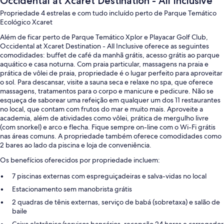
Occidental at Xcaret Destination - All Inclusive
Propriedade 4 estrelas e com tudo incluído perto de Parque Temático
Ecológico Xcaret
Além de ficar perto de Parque Temático Xplor e Playacar Golf Club,
Occidental at Xcaret Destination - All Inclusive oferece as seguintes
comodidades: buffet de café da manhã grátis, acesso grátis ao parque
aquático e casa noturna. Com praia particular, massagens na praia e
prática de vôlei de praia, propriedade é o lugar perfeito para aproveitar
o sol. Para descansar, visite a sauna seca e relaxe no spa, que oferece
massagens, tratamentos para o corpo e manicure e pedicure. Não se
esqueça de saborear uma refeição em qualquer um dos 11 restaurantes
no local, que contam com frutos do mar e muito mais. Aproveite a
academia, além de atividades como vôlei, prática de mergulho livre
(com snorkel) e arco e flecha. Fique sempre on-line com o Wi-Fi grátis
nas áreas comuns. A propriedade também oferece comodidades como
2 bares ao lado da piscina e loja de conveniência.
Os benefícios oferecidos por propriedade incluem:
7 piscinas externas com espreguiçadeiras e salva-vidas no local
Estacionamento sem manobrista grátis
2 quadras de tênis externas, serviço de babá (sobretaxa) e salão de
baile
Caixa eletrônico/serviços bancários, recepção 24 horas e carregador