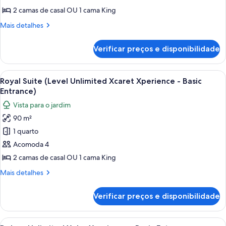
Room
2 camas de casal OU 1 cama King
(Level
Mais
Mais detalhes
Unlimited
detalhes
de
Xcaret
Verificar preços e disponibilidade
Luxury
Xperience
Room
-
(Level
Carrega
Quarto de hotel com uma cama grande,
9
Basic
Unlimited
Royal Suite (Level Unlimited Xcaret Xperience - Basic
todas
Xcaret
Entrance)
Entrance)
Xperience
as
Vista para o jardim
-
fotos
Basic
90 m²
de
Entrance)
1 quarto
Royal
Suite
Acomoda 4
(Level
2 camas de casal OU 1 cama King
Unlimited
Mais
Mais detalhes
Xcaret
detalhes
Xperience
de
Verificar preços e disponibilidade
Royal
-
Suite
Basic
(Level
Carrega
Quarto de hotel com duas camas, ventoi