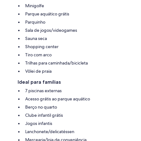
Minigolfe
Parque aquático grátis
Parquinho
Sala de jogos/videogames
Sauna seca
Shopping center
Tiro com arco
Trilhas para caminhada/bicicleta
Vôlei de praia
Ideal para famílias
7 piscinas externas
Acesso grátis ao parque aquático
Berço no quarto
Clube infantil grátis
Jogos infantis
Lanchonete/delicatéssen
Mercearia/loja de conveniência