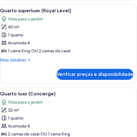
júnior
Carrega
Quarto de hotel com uma cama grande, 
10
Quarto superluxo (Royal Level)
todas
Vista para o jardim
as
40 m²
fotos
de
1 quarto
Quarto
Acomoda 4
superluxo
1 cama King OU 2 camas de casal
(Royal
Mais
Mais detalhes
Level)
detalhes
de
Verificar preços e disponibilidade
Quarto
superluxo
(Royal
Carrega
Quarto de hotel com duas camas de so
9
Level)
Quarto luxo (Concierge)
todas
Vista para o jardim
as
32 m²
fotos
de
1 quarto
Quarto
Acomoda 4
luxo
2 camas de casal OU 1 cama King