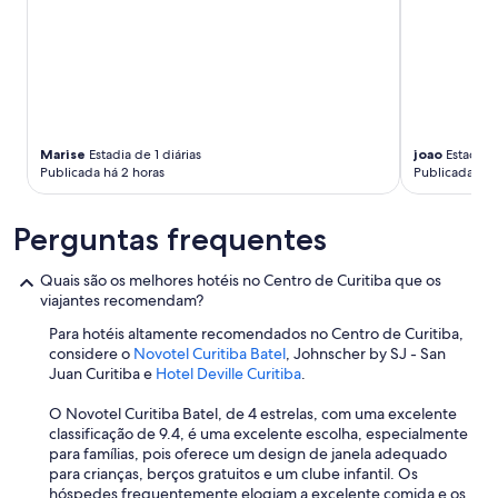
ê
n
c
i
a
e
o
t
Marise
Estadia de 1 diárias
joao
Estadia d
e
Publicada há 2 horas
Publicada há 
m
p
Perguntas frequentes
o
q
u
Quais são os melhores hotéis no Centro de Curitiba que os
e
viajantes recomendam?
t
i
Para hotéis altamente recomendados no Centro de Curitiba,
v
considere o
Novotel Curitiba Batel
, Johnscher by SJ - San
e
Juan Curitiba e
Hotel Deville Curitiba
.
m
o
O Novotel Curitiba Batel, de 4 estrelas, com uma excelente
s
classificação de 9.4, é uma excelente escolha, especialmente
c
para famílias, pois oferece um design de janela adequado
o
para crianças, berços gratuitos e um clube infantil. Os
m
hóspedes frequentemente elogiam a excelente comida e os