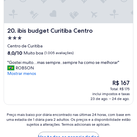
e
m
a
p
p
s
a
á
,
r
t
s
a
i
i
b
ibis budget Curitiba Centro
20. ibis budget Curitiba Centro
c
n
é
o
u
Propriedade
n
s
c
3.0
s
Centro de Curitiba
,
a
,
estrelas
c
8.0
8,0/10
Muito boa
(1.005 avaliações)
,
p
o
de
s
r
"
"Gostei muito...mas sempre..sempre ha como se melhorar"
m
10,
a
i
G
ROBSON
i
Muito
l
n
o
Mostrar menos
d
boa,
a
c
s
a
(1.005
d
O
R$ 167
i
t
m
avaliações)
e
preço
p
Total: R$ 175
e
u
j
é
inclui impostos e taxas
a
i
i
o
de
23 de ago. – 24 de ago.
l
m
t
g
R$ 167
m
u
o
o
e
i
b
s
Preço
Preço mais baixo por diária encontrado nas últimas 24 horas, com base em
n
t
o
e
uma estadia de 1 diária para 2 adultos. Os preços e a disponibilidade estão
mais
t
o
a
sujeitos a alterações. Termos adicionais se aplicam.
l
baixo
e
.
.
e
por
d
.
"
t
diária