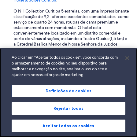
Hotel & Suítes Curitiba
.
O NH Collection Curitiba 5 estrelas, com uma impressionante
classificação de 9,2, oferece excelentes comodidades, como
serviço de quarto 24 horas, roupas de cama premium e
estacionamento com manobrista. O hotel está
convenientemente localizado em um distrito comercial e
perto de várias atrações, incluindo o Teatro Guaíra (1,5 km) e
a Catedral Basílica Menor de Nossa Senhora da Luz dos
Pinhais (1,1 km).
Ao clicar em “Aceitar todos os cookies”, você concorda com
Outra opção 5 estrelas altamente avaliada é o Bourbon Hotel
o armazenamento de cookies no seu dispositivo para
& Suítes Curitiba, que tem uma classificação de 9,0. Este
melhorar a navegação no site, analisar o uso do site e
hotel oferece características luxuosas, como produtos de
ajudar em nossos esforços de marketing.
higiene pessoal de grife e serviço de quarto 24 horas. Ele
também está bem localizado, a apenas 0,9 km do Shopping
Mueller e 0,3 km da Catedral Basílica Menor de Nossa
Definições de cookies
Senhora da Luz dos Pinhais.
Quais são os melhores hotéis spa no Centro de Curitiba?
Rejeitar todos
Para hotéis spa no Centro de Curitiba, considere o
Grand
Mercure Curitiba Rayon
,
NH Collection Curitiba
e
Mercure
Curitiba Golden Hotel
.
Aceitar todos os cookies
O Grand Mercure Curitiba Rayon, de 4 estrelas, com uma