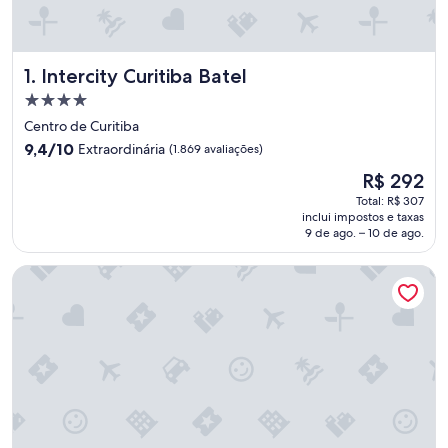
Intercity Curitiba Batel
1. Intercity Curitiba Batel
Propriedade
4.0
Centro de Curitiba
estrelas
9.4
9,4/10
Extraordinária
(1.869 avaliações)
de
O
R$ 292
10,
preço
Extraordinária,
Total: R$ 307
é
inclui impostos e taxas
(1.869
de
9 de ago. – 10 de ago.
avaliações)
R$ 292
Rede Andrade São Francisco