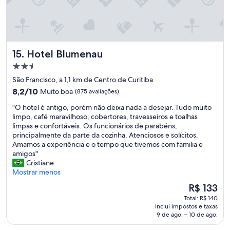
n
h
o
e
m
p
i
a
n
o
a
d
m
h
,
r
o
e
u
p
a
s
n
m
q
n
e
Hotel Blumenau
15. Hotel Blumenau
t
a
e
ó
n
o
d
s
Propriedade
s
c
d
ú
t
2.5
f
o
São Francisco, a 1,1 km de Centro de Curitiba
a
v
a
i
estrelas
n
á
8.2
i
8,2/10
v
Muito boa
(875 avaliações)
c
t
g
de
d
a
o
r
"
"O hotel é antigo, porém não deixa nada a desejar. Tudo muito
u
10,
a
b
u
e
O
limpo, café maravilhoso, cobertores, travesseiros e toalhas
a
Muito
"
e
a
i
h
limpas e confortáveis. Os funcionários de parabéns,
d
boa,
m
p
p
o
principalmente da parte da cozinha. Atenciosos e solícitos.
o
(875
f
e
e
t
Amamos a experiência e o tempo que tivemos com familia e
b
avaliações)
r
r
d
e
amigos"
a
i
t
a
l
Cristiane
n
o
a
ç
é
Mostrar menos
h
n
d
o
a
e
a
O
R$ 133
o
s
n
i
é
preço
.
Total: R$ 140
d
t
r
p
é
"
inclui impostos e taxas
e
i
o
o
de
9 de ago. – 10 de ago.
p
g
.
c
R$ 133
l
o
"
a