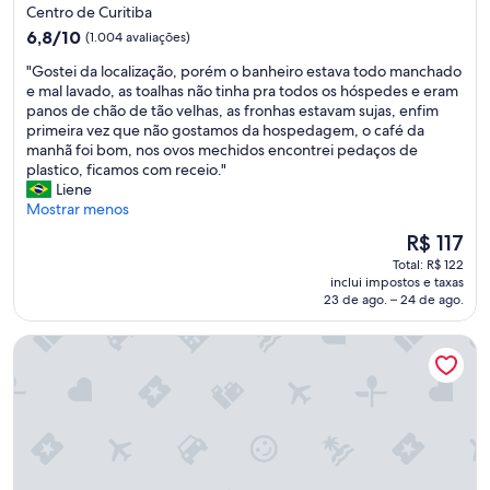
3.0
Centro de Curitiba
o
estrelas
6.8
t
6,8/10
(1.004 avaliações)
de
e
"
"Gostei da localização, porém o banheiro estava todo manchado
10,
l
G
e mal lavado, as toalhas não tinha pra todos os hóspedes e eram
(1.004
e
o
panos de chão de tão velhas, as fronhas estavam sujas, enfim
avaliações)
f
s
primeira vez que não gostamos da hospedagem, o café da
o
t
manhã foi bom, nos ovos mechidos encontrei pedaços de
n
e
plastico, ficamos com receio."
e
i
Liene
(
d
Mostrar menos
e
a
t
O
R$ 117
l
o
preço
Total: R$ 122
o
d
é
inclui impostos e taxas
c
o
de
23 de ago. – 24 de ago.
a
s
R$ 117
l
o
Radisson Hotel Curitiba
i
s
z
r
a
a
ç
m
ã
a
o
i
,
s
p
)