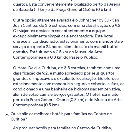
f
quartos. Está convenientemente localizado perto da Arena
a
da Baixada (1.1 km) e da Praça General Osório (0.6 km).
m
i
Outra opção altamente avaliada é o Johnscher by SJ - San
l
Juan Curitiba, de 3.5 estrelas, com uma classificação de 9.2.
i
Os viajantes destacam consistentemente a equipe
a
excepcionalmente simpática e encantadora. Este hotel
e
oferece ar condicionado, estacionamento com manobrista e
a
serviço de quarto 24 horas, além de café da manhã buffet
m
gratuito. Está situado a 0.5 km do Museu de Arte
i
Contemporânea e a 0.8 km do Passeio Público.
g
o
O Hotel Deville Curitiba, de 3.5 estrelas, também com uma
s
classificação de 9.2, é muito apreciado por seus quartos
"
grandes e impecáveis e excelente localização. Ele oferece
estacionamento com manobrista seguro e coberto, suítes, ar
condicionado e uma banheira de hidromassagem privativa,
além de sofás-cama e berços gratuitos. O hotel fica muito
perto da Praça General Osório (0.3 km) e do Museu de Arte
Contemporânea (0.5 km).
Quais são os melhores hotéis para famílias no Centro de
Curitiba?
Ao procurar hotéis para famílias no Centro de Curitiba,