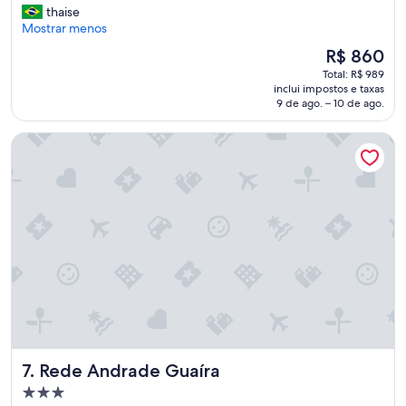
a
thaise
c
Mostrar menos
o
O
R$ 860
i
preço
Total: R$ 989
s
é
inclui impostos e taxas
a
de
9 de ago. – 10 de ago.
q
R$ 860
n
Rede Andrade Guaíra
ã
o
f
o
i
p
e
r
f
e
i
t
a
f
Rede Andrade Guaíra
7. Rede Andrade Guaíra
o
i
Propriedade
q