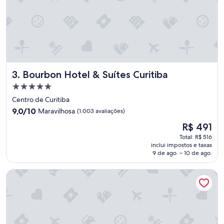
Bourbon Hotel & Suítes Curitiba
3. Bourbon Hotel & Suítes Curitiba
Propriedade
5.0
Centro de Curitiba
estrelas
9.0
9,0/10
Maravilhosa
(1.003 avaliações)
de
O
R$ 491
10,
preço
Maravilhosa,
Total: R$ 516
é
inclui impostos e taxas
(1.003
de
9 de ago. – 10 de ago.
avaliações)
R$ 491
Hotel Bleev Curitiba Batel