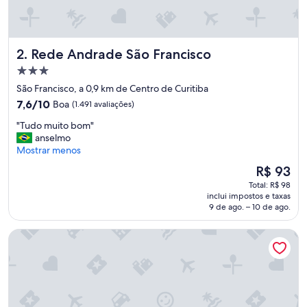
Rede Andrade São Francisco
2. Rede Andrade São Francisco
Propriedade
3.0
São Francisco, a 0,9 km de Centro de Curitiba
estrelas
7.6
7,6/10
Boa
(1.491 avaliações)
de
"
"Tudo muito bom"
10,
T
anselmo
Boa,
u
Mostrar menos
(1.491
d
avaliações)
O
R$ 93
o
preço
Total: R$ 98
m
é
inclui impostos e taxas
u
de
9 de ago. – 10 de ago.
i
R$ 93
t
Bourbon Hotel & Suítes Curitiba
o
b
o
m
"