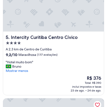
Intercity Curitiba Centro Cívico
5. Intercity Curitiba Centro Cívico
Propriedade
4.0
A 2,3 km de Centro de Curitiba
estrelas
9.2
9,2/10
Maravilhosa
(1.117 avaliações)
de
"
"Hotel muito bom"
10,
H
Bruno
Maravilhosa,
o
Mostrar menos
(1.117
t
avaliações)
O
R$ 376
e
preço
Total: R$ 390
l
é
inclui impostos e taxas
m
de
23 de ago. – 24 de ago.
u
R$ 376
i
QOYA Hotel Curitiba, Curio Collection by Hilton
t
o