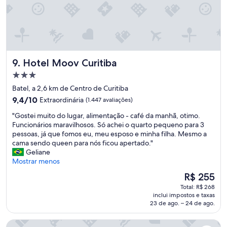
t
n
e
c
t
h
o
a
d
d
a
o
m
Hotel Moov Curitiba
9. Hotel Moov Curitiba
e
i
m
n
Propriedade
a
h
3.0
Batel, a 2,6 km de Centro de Curitiba
l
a
estrelas
l
9.4
9,4/10
Extraordinária
(1.447 avaliações)
e
a
de
s
"
"Gostei muito do lugar, alimentação - café da manhã, otimo.
v
10,
t
G
Funcionários maravilhosos. Só achei o quarto pequeno para 3
a
Extraordinária,
a
o
pessoas, já que fomos eu, meu esposo e minha filha. Mesmo a
d
(1.447
d
s
cama sendo queen para nós ficou apertado."
o
avaliações)
i
t
Geliane
,
a
e
Mostrar menos
a
.
i
s
O
O
R$ 255
m
t
s
preço
Total: R$ 268
u
o
f
é
inclui impostos e taxas
i
a
u
de
23 de ago. – 24 de ago.
t
l
n
R$ 255
o
h
c
SLAVIERO Curitiba Shopping
d
a