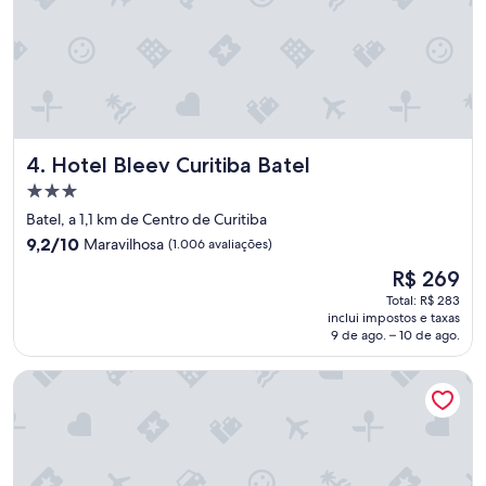
Hotel Bleev Curitiba Batel
4. Hotel Bleev Curitiba Batel
Propriedade
3.0
Batel, a 1,1 km de Centro de Curitiba
estrelas
9.2
9,2/10
Maravilhosa
(1.006 avaliações)
de
O
R$ 269
10,
preço
Maravilhosa,
Total: R$ 283
é
inclui impostos e taxas
(1.006
de
9 de ago. – 10 de ago.
avaliações)
R$ 269
Intercity Curitiba Centro Cívico