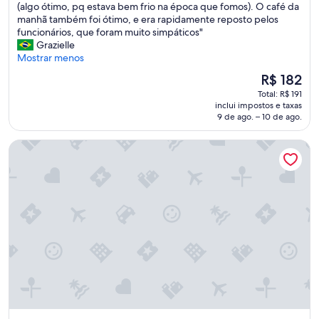
e
o
o
(algo ótimo, pq estava bem frio na época que fomos). O café da
boa,
a
l
r
t
manhã também foi ótimo, e era rapidamente reposto pelos
(1.032
r
h
u
e
funcionários, que foram muito simpáticos"
avaliações)
a
a
m
l
Grazielle
v
s
a
s
Mostrar menos
i
,
r
i
l
O
R$ 182
a
e
m
h
preço
s
s
Total: R$ 191
p
o
é
f
inclui impostos e taxas
p
l
s
de
r
9 de ago. – 10 de ago.
o
e
o
R$ 182
o
s
s
s
n
Rede Andrade Vernon
t
,
.
h
a
b
S
a
.
e
ó
s
M
m
a
e
a
n
c
s
s
o
h
t
e
m
e
a
n
e
i
v
f
i
o
a
i
o
q
m
m
d
u
s
…
a
a
u
.
c
r
j
I
i