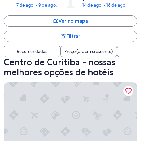
7 de ago. - 9 de ago.
14 de ago. - 16 de ago.
Ver no mapa
Filtrar
Recomendadas
Preço (ordem crescente)
Di
Centro de Curitiba - nossas
melhores opções de hotéis
Intercity Curitiba Batel