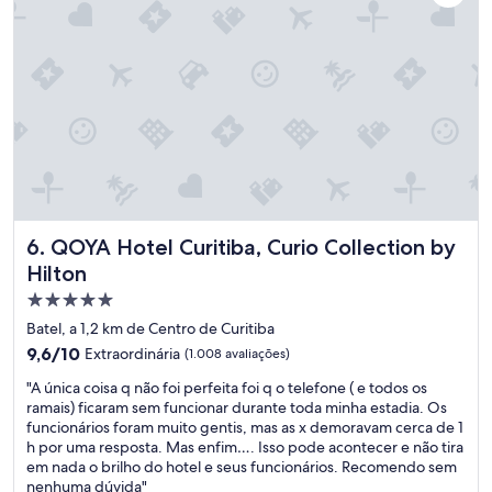
b
o
m
"
QOYA Hotel Curitiba, Curio Collection by Hilton
6. QOYA Hotel Curitiba, Curio Collection by
Hilton
Propriedade
5.0
Batel, a 1,2 km de Centro de Curitiba
estrelas
9.6
9,6/10
Extraordinária
(1.008 avaliações)
de
"
"A única coisa q não foi perfeita foi q o telefone ( e todos os
10,
A
ramais) ficaram sem funcionar durante toda minha estadia. Os
Extraordinária,
ú
funcionários foram muito gentis, mas as x demoravam cerca de 1
(1.008
n
h por uma resposta. Mas enfim…. Isso pode acontecer e não tira
avaliações)
i
em nada o brilho do hotel e seus funcionários. Recomendo sem
c
nenhuma dúvida"