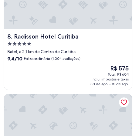
o
f
r
i
é
c
m
a
o
r
b
a
Radisson Hotel Curitiba
8. Radisson Hotel Curitiba
a
m
n
s
Propriedade
h
e
5.0
Batel, a 2,1 km de Centro de Curitiba
e
m
estrelas
9.4
i
9,4/10
Extraordinária
(1.004 avaliações)
f
de
r
u
O
R$ 575
10,
o
n
preço
Extraordinária,
e
Total: R$ 604
c
é
inclui impostos e taxas
(1.004
s
i
de
30 de ago. – 31 de ago.
avaliações)
t
o
R$ 575
a
n
Hotel Moov Curitiba
v
a
a
r
t
d
o
u
d
r
o
a
m
n
a