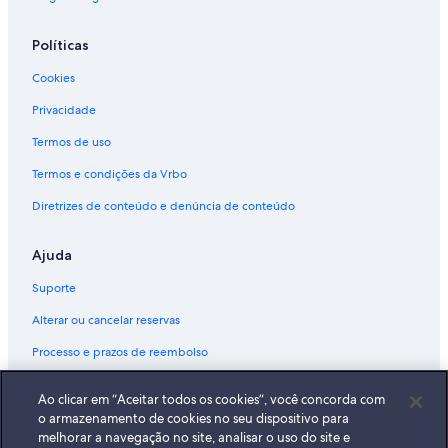
Políticas
Cookies
Privacidade
Termos de uso
Termos e condições da Vrbo
Diretrizes de conteúdo e denúncia de conteúdo
Ajuda
Suporte
Alterar ou cancelar reservas
Processo e prazos de reembolso
Reserve um voo usando um crédito da companhia aérea
Ao clicar em “Aceitar todos os cookies”, você concorda com
Documentos para viagens internacionais
o armazenamento de cookies no seu dispositivo para
melhorar a navegação no site, analisar o uso do site e