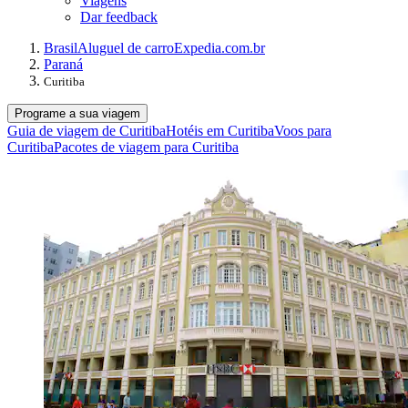
Viagens
Dar feedback
Brasil
Aluguel de carro
Expedia.com.br
Paraná
Curitiba
Programe a sua viagem
Guia de viagem de Curitiba
Hotéis em Curitiba
Voos para
Curitiba
Pacotes de viagem para Curitiba