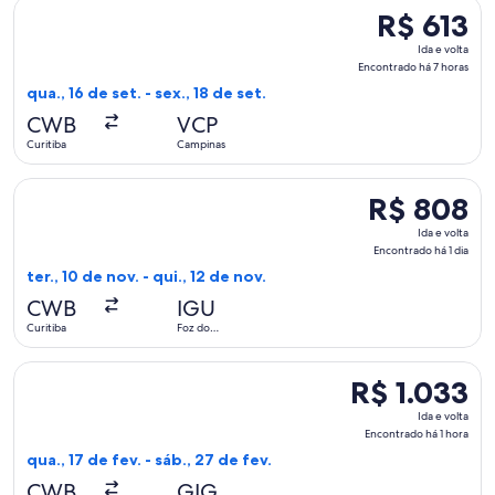
Selecionar o voo da Azul, que sai em qua., 16 de set. de Curi
R$ 613
R$ 613
Ida
Ida e volta
e
Encontrado há 7 horas
volta,
qua., 16 de set. - sex., 18 de set.
Encontrado
CWB
VCP
há
Curitiba
Campinas
7
horas
Selecionar o voo da Azul, que sai em ter., 10 de nov. de Curi
R$ 808
R$ 808
Ida
Ida e volta
e
Encontrado há 1 dia
volta,
ter., 10 de nov. - qui., 12 de nov.
Encontrado
CWB
IGU
há
Curitiba
Foz do
1
Iguaçu
dia
Selecionar o voo da GOL Linhas Aereas S.A., que sai em qua., 
R$ 1.033
R$ 1.033
Ida
Ida e volta
e
Encontrado há 1 hora
volta,
qua., 17 de fev. - sáb., 27 de fev.
Encontrado
CWB
GIG