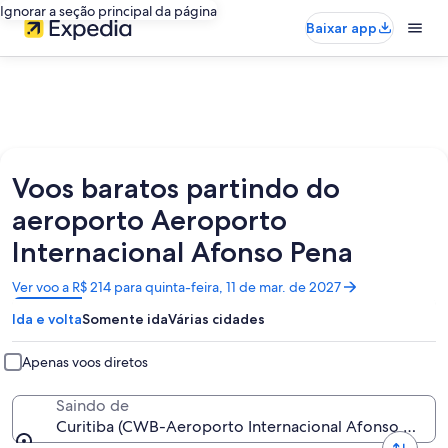
Ignorar a seção principal da página
Baixar app
Voos baratos partindo do
aeroporto Aeroporto
Internacional Afonso Pena
Abre
Ver voo a R$ 214 para quinta-feira, 11 de mar. de 2027
em
Ida e volta
Somente ida
Várias cidades
uma
nova
janela
Apenas voos diretos
Saindo de
Curitiba (CWB-Aeroporto Internacional Afonso Pena)