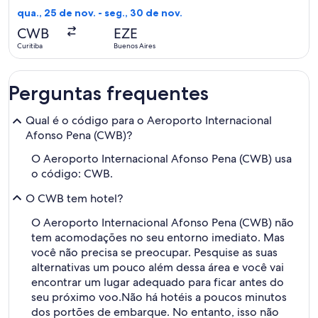
volta,
qua., 25 de nov. - seg., 30 de nov.
Encontrado
CWB
EZE
há
Curitiba
Buenos Aires
3
horas
Perguntas frequentes
Qual é o código para o Aeroporto Internacional
Afonso Pena (CWB)?
O Aeroporto Internacional Afonso Pena (CWB) usa
o código: CWB.
O CWB tem hotel?
O Aeroporto Internacional Afonso Pena (CWB) não
tem acomodações no seu entorno imediato. Mas
você não precisa se preocupar. Pesquise as suas
alternativas um pouco além dessa área e você vai
encontrar um lugar adequado para ficar antes do
seu próximo voo.
Não há hotéis a poucos minutos
dos portões de embarque. No entanto, isso não