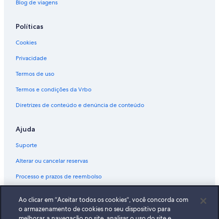
Blog de viagens
Políticas
Cookies
Privacidade
Termos de uso
Termos e condições da Vrbo
Diretrizes de conteúdo e denúncia de conteúdo
Ajuda
Suporte
Alterar ou cancelar reservas
Processo e prazos de reembolso
Reserve um voo usando um crédito da companhia aérea
Ao clicar em “Aceitar todos os cookies”, você concorda com
Documentos para viagens internacionais
o armazenamento de cookies no seu dispositivo para
melhorar a navegação no site, analisar o uso do site e