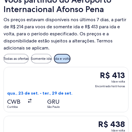
Internacional Afonso Pena
Os preços estavam disponíveis nos últimos 7 dias, a partir
de R$ 214 para voos de somente ida e R$ 413 para ida e
volta, para o período especificado. Os preços e a
disponibilidade estão sujeitos a alterações. Termos
adicionais se aplicam.
Todas as ofertas
Somente ida
Ida e volta
Selecionar o voo da Azul, que sai em qua., 23 de set. de Curi
R$ 413
R$ 413
Ida
Ida e volta
e
Encontrado há 6 horas
volta,
qua., 23 de set. - ter., 29 de set.
Encontrado
CWB
GRU
há
Curitiba
São Paulo
6
horas
Selecionar o voo da Azul, que sai em sáb., 3 de out. de Curit
R$ 438
R$ 438
Ida
Ida e volta