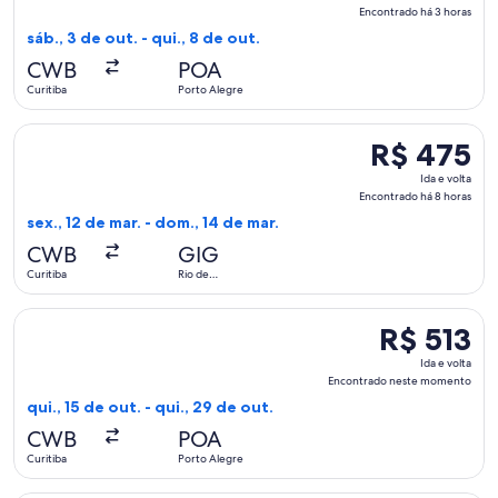
e
Encontrado há 3 horas
volta,
sáb., 3 de out. - qui., 8 de out.
Encontrado
CWB
POA
há
Curitiba
Porto Alegre
3
horas
Selecionar o voo da Azul, que sai em sex., 12 de mar. de Cur
R$ 475
R$ 475
Ida
Ida e volta
e
Encontrado há 8 horas
volta,
sex., 12 de mar. - dom., 14 de mar.
Encontrado
CWB
GIG
há
Curitiba
Rio de
8
Janeiro
horas
Selecionar o voo da LATAM Airlines Group, que sai em qui., 
R$ 513
R$ 513
Ida
Ida e volta
e
Encontrado neste momento
volta,
qui., 15 de out. - qui., 29 de out.
Encontrado
CWB
POA
neste
Curitiba
Porto Alegre
momento