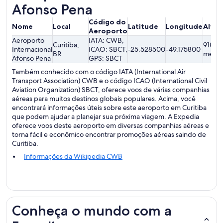
Afonso Pena
Código do
Nome
Local
Latitude
Longitude
Altit
Aeroporto
Aeroporto
IATA: CWB,
Curitiba,
910.74
Internacional
ICAO: SBCT,
-25.528500
-49.175800
BR
metro
Afonso Pena
GPS: SBCT
Também conhecido com o código IATA (International Air
Transport Association) CWB e o código ICAO (International Civil
Aviation Organization) SBCT, oferece voos de várias companhias
aéreas para muitos destinos globais populares. Acima, você
encontrará informações úteis sobre este aeroporto em Curitiba
que podem ajudar a planejar sua próxima viagem. A Expedia
oferece voos deste aeroporto em diversas companhias aéreas e
torna fácil e econômico encontrar promoções aéreas saindo de
Curitiba.
Informações da Wikipedia CWB
Conheça o mundo com a