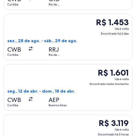
há
Curitiba
Rio de
1
Janeiro
hora
Selecionar o voo da Azul, que sai em sex., 28 de ago. de Curi
R$ 1.453
R$ 1.453
Ida
Ida e volta
e
Encontrado há 2 dias
volta,
sex., 28 de ago. - sáb., 29 de ago.
Encontrado
CWB
RRJ
há
Curitiba
Rio de
2
Janeiro
dias
Selecionar o voo da Aerolineas Argentinas, que sai em seg.,
R$ 1.601
R$ 1.601
Ida
Ida e volta
e
Encontrado neste momento
volta,
seg., 12 de abr. - dom., 18 de abr.
Encontrado
CWB
AEP
neste
Curitiba
Buenos Aires
momento
Selecionar o voo da Emirates, que sai em qua., 25 de nov. de
R$ 3.119
R$ 3.119
Ida
Ida e volta
e
Encontrado há 3 horas