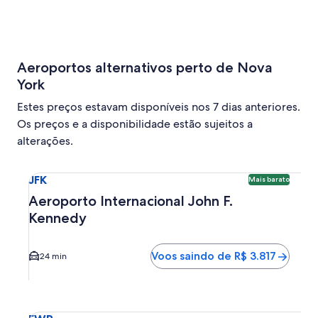
horas
Aeroportos alternativos perto de Nova
York
Estes preços estavam disponíveis nos 7 dias anteriores.
Os preços e a disponibilidade estão sujeitos a
alterações.
Seleciona o voo para Aeroporto Internacional John F. Ken
JFK
Mais barato
Aeroporto Internacional John F.
Kennedy
Voos saindo de R$ 3.817
24 min
Seleciona o voo para Aeroporto Internacional Liberty EWR