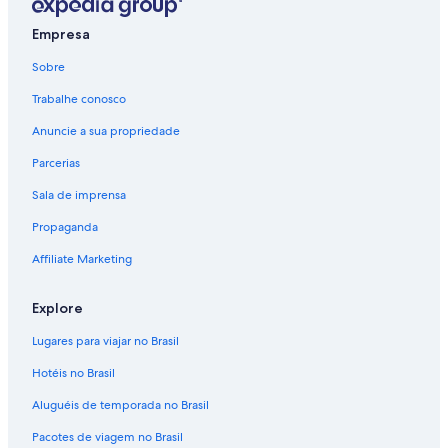
Voos de Rio de Janeiro (RIO) para Nova York (NYC)
Empresa
Voos de Salvador (SSA) para Nova York (NYC)
Voos de Montreal (YMQ) para Nova York (NYC)
Sobre
Voos de Toronto (YTZ) para Nova York (NYC)
Trabalhe conosco
Voos para Aeroporto Internacional John F. Kennedy
Anuncie a sua propriedade
Voos para Nova York
Parcerias
Sala de imprensa
Propaganda
Affiliate Marketing
Explore
Lugares para viajar no Brasil
Hotéis no Brasil
Aluguéis de temporada no Brasil
Pacotes de viagem no Brasil