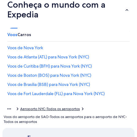
Conheça o mundo com a
Expedia
Voos
Carros
Voos de Nova York
Voos de Atlanta (ATL) para Nova York (NYC)
Voos de Curitiba (BFH) para Nova York (NYC)
Voos de Boston (BOS) para Nova York (NYC)
Voos de Brasília (BSB) para Nova York (NYC)
Voos de Fort Lauderdale (FLL) para Nova York (NYC)
Voos de Los Angeles (LAX) para Nova York (NYC)
Aeroporto NYC-Todos os aeroportos
Voos de Miami (MIA) para Nova York (NYC)
Voos do aeroporto de SAO-Todos os aeroportos para o aeroporto de NYC-
Voos de Orlando (ORL) para Nova York (NYC)
Todos os aeroportos
Voos de Belo Horizonte (PLU) para Nova York (NYC)