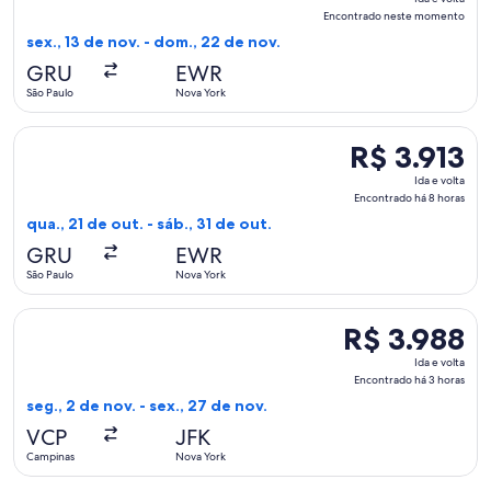
e
Encontrado neste momento
volta,
sex., 13 de nov. - dom., 22 de nov.
Encontrado
GRU
EWR
neste
São Paulo
Nova York
momento
Selecionar o voo da United, que sai em qua., 21 de out. de S
R$ 3.913
R$ 3.913
Ida
Ida e volta
e
Encontrado há 8 horas
volta,
qua., 21 de out. - sáb., 31 de out.
Encontrado
GRU
EWR
há
São Paulo
Nova York
8
horas
Selecionar o voo da GOL Linhas Aereas S.A., que sai em seg.
R$ 3.988
R$ 3.988
Ida
Ida e volta
e
Encontrado há 3 horas
volta,
seg., 2 de nov. - sex., 27 de nov.
Encontrado
VCP
JFK
há
Campinas
Nova York
3