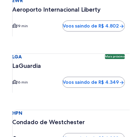
EWR
Aeroporto Internacional Liberty
Voos saindo de R$ 4.802
19 min
Seleciona o voo para LaGuardia LGA. Opção mais próxima d
LGA
Mais próximo
LaGuardia
Voos saindo de R$ 4.349
16 min
Seleciona o voo para Condado de Westchester HPN. O tem
HPN
Condado de Westchester