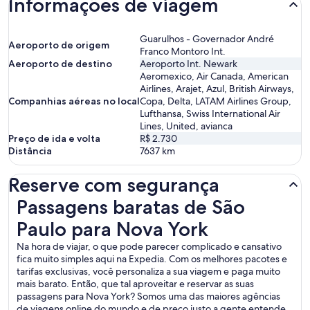
Informações de viagem
Guarulhos - Governador André
Aeroporto de origem
Franco Montoro Int.
Aeroporto de destino
Aeroporto Int. Newark
Aeromexico, Air Canada, American
Airlines, Arajet, Azul, British Airways,
Companhias aéreas no local
Copa, Delta, LATAM Airlines Group,
Lufthansa, Swiss International Air
Lines, United, avianca
Preço de ida e volta
R$ 2.730
Distância
7637
km
Reserve com segurança
Passagens baratas de São Paulo para Nova York
Passagens baratas de São
Paulo para Nova York
Na hora de viajar, o que pode parecer complicado e cansativo
fica muito simples aqui na Expedia. Com os melhores pacotes e
tarifas exclusivas, você personaliza a sua viagem e paga muito
mais barato. Então, que tal aproveitar e reservar as suas
passagens para Nova York? Somos uma das maiores agências
de viagens online do mundo e de preço justo a gente entende.