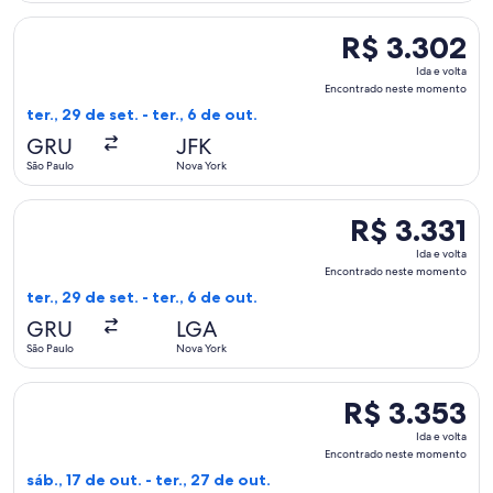
Selecionar o voo da Delta, que sai em ter., 29 de set. de Sã
R$ 3.302
R$ 3.302
Ida
Ida e volta
e
Encontrado neste momento
volta,
ter., 29 de set. - ter., 6 de out.
Encontrado
GRU
JFK
neste
São Paulo
Nova York
momento
Selecionar o voo da Delta, que sai em ter., 29 de set. de Sã
R$ 3.331
R$ 3.331
Ida
Ida e volta
e
Encontrado neste momento
volta,
ter., 29 de set. - ter., 6 de out.
Encontrado
GRU
LGA
neste
São Paulo
Nova York
momento
Selecionar o voo da LATAM Airlines Group, que sai em sáb., 
R$ 3.353
R$ 3.353
Ida
Ida e volta
e
Encontrado neste momento
volta,
sáb., 17 de out. - ter., 27 de out.