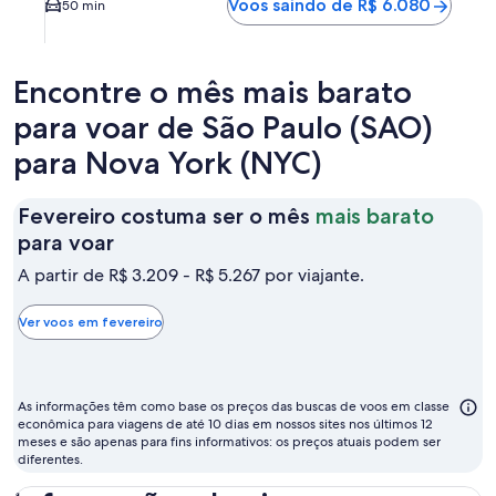
Voos saindo de R$ 6.080
50 min
Encontre o mês mais barato
para voar de São Paulo (SAO)
para Nova York (NYC)
Fevereiro costuma ser o mês
mais barato
Fevereiro
para voar
costuma
A partir de R$ 3.209 - R$ 5.267 por viajante.
ser
o
Ver voos em fevereiro
mês
mais
barato
As informações têm como base os preços das buscas de voos em classe
para
econômica para viagens de até 10 dias em nossos sites nos últimos 12
meses e são apenas para fins informativos: os preços atuais podem ser
voar
diferentes.