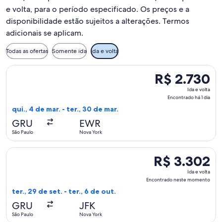
e volta, para o período especificado. Os preços e a
disponibilidade estão sujeitos a alterações. Termos
adicionais se aplicam.
Todas as ofertas
Somente ida
Ida e volta
Selecionar o voo da Arajet, que sai em qui., 4 de mar. de São
R$ 2.730
R$ 2.730
Ida
Ida e volta
e
Encontrado há 1 dia
volta,
qui., 4 de mar. - ter., 30 de mar.
Encontrado
GRU
EWR
há
São Paulo
Nova York
1
dia
Selecionar o voo da Delta, que sai em ter., 29 de set. de Sã
R$ 3.302
R$ 3.302
Ida
Ida e volta
e
Encontrado neste momento
volta,
ter., 29 de set. - ter., 6 de out.
Encontrado
GRU
JFK
neste
São Paulo
Nova York
momento