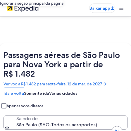
Ignorar a seção principal da página
Baixar app
Passagens aéreas de São Paulo
para Nova York a partir de
R$ 1.482
Abre
Ver voo a R$ 1.482 para sexta-feira, 12 de mar. de 2027
em
Ida e volta
Somente ida
Várias cidades
uma
nova
janela
Apenas voos diretos
Saindo de
São Paulo (SAO-Todos os aeroportos)