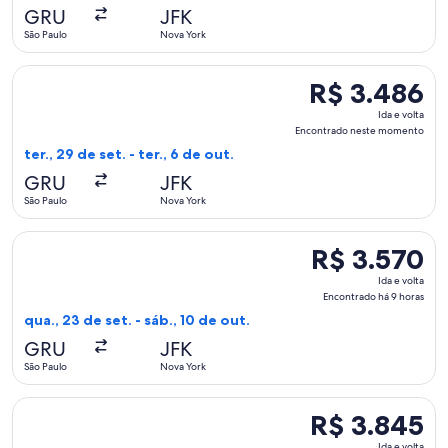
Encontrado
GRU
JFK
neste
São Paulo
Nova York
momento
Selecionar o voo da avianca, que sai em ter., 29 de set. de 
R$ 3.486
R$ 3.486
Ida
Ida e volta
e
Encontrado neste momento
volta,
ter., 29 de set. - ter., 6 de out.
Encontrado
GRU
JFK
neste
São Paulo
Nova York
momento
Selecionar o voo da Copa, que sai em qua., 23 de set. de São
R$ 3.570
R$ 3.570
Ida
Ida e volta
e
Encontrado há 9 horas
volta,
qua., 23 de set. - sáb., 10 de out.
Encontrado
GRU
JFK
há
São Paulo
Nova York
9
horas
Selecionar o voo da Air Canada, que sai em sex., 13 de nov
R$ 3.845
R$ 3.845
Ida
Ida e volta