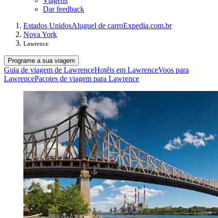
Viagens
Dar feedback
Estados Unidos
Aluguel de carro
Expedia.com.br
Nova York
Lawrence
Programe a sua viagem
Guia de viagem de Lawrence
Hotéis em Lawrence
Voos para
Lawrence
Pacotes de viagem para Lawrence