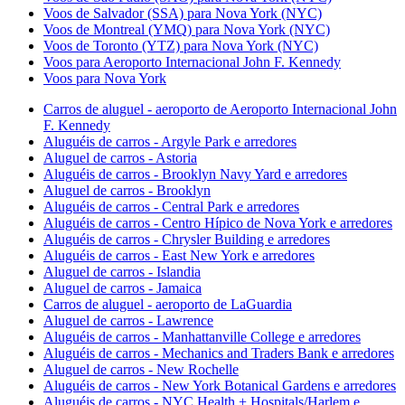
Voos de Salvador (SSA) para Nova York (NYC)
Voos de Montreal (YMQ) para Nova York (NYC)
Voos de Toronto (YTZ) para Nova York (NYC)
Voos para Aeroporto Internacional John F. Kennedy
Voos para Nova York
Carros de aluguel - aeroporto de Aeroporto Internacional John
F. Kennedy
Aluguéis de carros - Argyle Park e arredores
Aluguel de carros - Astoria
Aluguéis de carros - Brooklyn Navy Yard e arredores
Aluguel de carros - Brooklyn
Aluguéis de carros - Central Park e arredores
Aluguéis de carros - Centro Hípico de Nova York e arredores
Aluguéis de carros - Chrysler Building e arredores
Aluguéis de carros - East New York e arredores
Aluguel de carros - Islandia
Aluguel de carros - Jamaica
Carros de aluguel - aeroporto de LaGuardia
Aluguel de carros - Lawrence
Aluguéis de carros - Manhattanville College e arredores
Aluguéis de carros - Mechanics and Traders Bank e arredores
Aluguel de carros - New Rochelle
Aluguéis de carros - New York Botanical Gardens e arredores
Aluguéis de carros - NYC Health + Hospitals/Harlem e