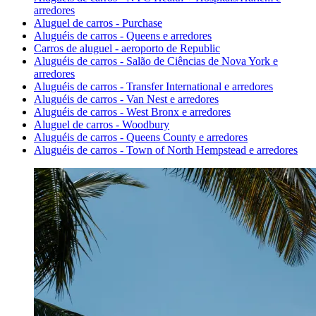
arredores
Aluguel de carros - Purchase
Aluguéis de carros - Queens e arredores
Carros de aluguel - aeroporto de Republic
Aluguéis de carros - Salão de Ciências de Nova York e
arredores
Aluguéis de carros - Transfer International e arredores
Aluguéis de carros - Van Nest e arredores
Aluguéis de carros - West Bronx e arredores
Aluguel de carros - Woodbury
Aluguéis de carros - Queens County e arredores
Aluguéis de carros - Town of North Hempstead e arredores