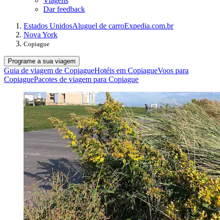
Viagens
Dar feedback
Estados Unidos
Aluguel de carro
Expedia.com.br
Nova York
Copiague
Programe a sua viagem
Guia de viagem de Copiague
Hotéis em Copiague
Voos para
Copiague
Pacotes de viagem para Copiague