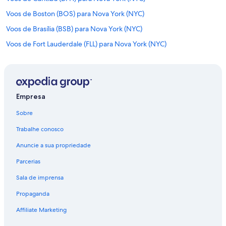
Voos de Boston (BOS) para Nova York (NYC)
Voos de Brasília (BSB) para Nova York (NYC)
Voos de Fort Lauderdale (FLL) para Nova York (NYC)
Voos de Los Angeles (LAX) para Nova York (NYC)
Voos de Miami (MIA) para Nova York (NYC)
Voos de Orlando (ORL) para Nova York (NYC)
Empresa
Voos de Belo Horizonte (PLU) para Nova York (NYC)
Sobre
Voos de Rio de Janeiro (RIO) para Nova York (NYC)
Trabalhe conosco
Voos de São Paulo (SAO) para Nova York (NYC)
Anuncie a sua propriedade
Voos de Salvador (SSA) para Nova York (NYC)
Parcerias
Voos de Montreal (YMQ) para Nova York (NYC)
Sala de imprensa
Voos de Toronto (YTZ) para Nova York (NYC)
Propaganda
Voos para Aeroporto Internacional John F. Kennedy
Voos para Nova York
Affiliate Marketing