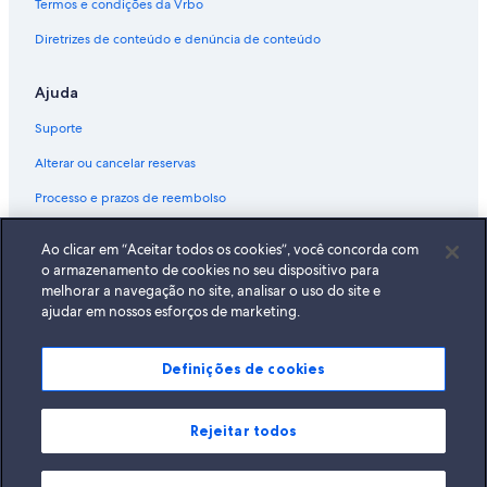
Termos e condições da Vrbo
Diretrizes de conteúdo e denúncia de conteúdo
Ajuda
Suporte
Alterar ou cancelar reservas
Processo e prazos de reembolso
Reserve um voo usando um crédito da companhia aérea
Ao clicar em “Aceitar todos os cookies”, você concorda com
Documentos para viagens internacionais
o armazenamento de cookies no seu dispositivo para
melhorar a navegação no site, analisar o uso do site e
ajudar em nossos esforços de marketing.
Definições de cookies
A Expedia, Inc. não se responsabiliza pelo conteúdo dos sites externos.
© 2026 Expedia, Inc., uma empresa do Expedia Group. Todos os direitos
reservados Expedia e o logotipo da Expedia são marcas registradas da
Expedia, Inc.
Rejeitar todos