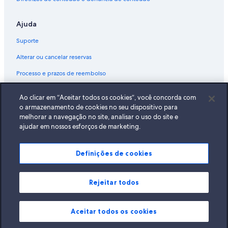
Ajuda
Suporte
Alterar ou cancelar reservas
Processo e prazos de reembolso
Reserve um voo usando um crédito da companhia aérea
Ao clicar em “Aceitar todos os cookies”, você concorda com
Documentos para viagens internacionais
o armazenamento de cookies no seu dispositivo para
melhorar a navegação no site, analisar o uso do site e
ajudar em nossos esforços de marketing.
Definições de cookies
A Expedia, Inc. não se responsabiliza pelo conteúdo dos sites externos.
© 2026 Expedia, Inc., uma empresa do Expedia Group. Todos os direitos
reservados Expedia e o logotipo da Expedia são marcas registradas da
Expedia, Inc.
Rejeitar todos
Aceitar todos os cookies