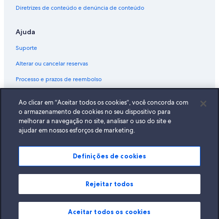
Diretrizes de conteúdo e denúncia de conteúdo
Ajuda
Suporte
Alterar ou cancelar reservas
Processo e prazos de reembolso
Reserve um voo usando um crédito da companhia aérea
Ao clicar em “Aceitar todos os cookies”, você concorda com
Documentos para viagens internacionais
o armazenamento de cookies no seu dispositivo para
melhorar a navegação no site, analisar o uso do site e
ajudar em nossos esforços de marketing.
Definições de cookies
A Expedia, Inc. não se responsabiliza pelo conteúdo dos sites externos.
© 2026 Expedia, Inc., uma empresa do Expedia Group. Todos os direitos
reservados Expedia e o logotipo da Expedia são marcas registradas da
Expedia, Inc.
Rejeitar todos
Aceitar todos os cookies