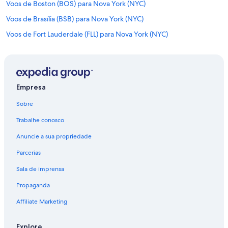
Voos de Boston (BOS) para Nova York (NYC)
Voos de Brasília (BSB) para Nova York (NYC)
Voos de Fort Lauderdale (FLL) para Nova York (NYC)
Voos de Los Angeles (LAX) para Nova York (NYC)
Voos de Miami (MIA) para Nova York (NYC)
Voos de Orlando (ORL) para Nova York (NYC)
Empresa
Voos de Belo Horizonte (PLU) para Nova York (NYC)
Sobre
Voos de Rio de Janeiro (RIO) para Nova York (NYC)
Trabalhe conosco
Voos de São Paulo (SAO) para Nova York (NYC)
Anuncie a sua propriedade
Voos de Salvador (SSA) para Nova York (NYC)
Parcerias
Voos de Montreal (YMQ) para Nova York (NYC)
Sala de imprensa
Voos de Toronto (YTZ) para Nova York (NYC)
Propaganda
Voos para Aeroporto Internacional John F. Kennedy
Voos para Nova York
Affiliate Marketing
Explore