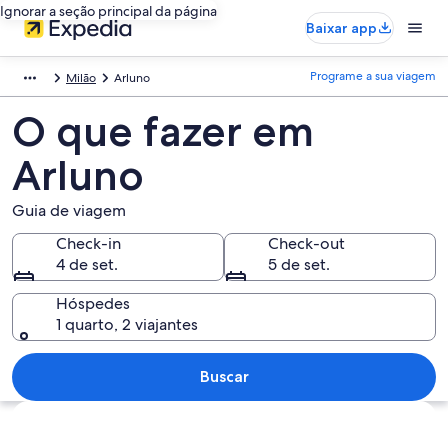
Ignorar a seção principal da página
Baixar app
Programe a sua viagem
Milão
Arluno
O que fazer em
Arluno
Guia de viagem
Check-in
Check-out
4 de set.
5 de set.
Hóspedes
1 quarto, 2 viajantes
Buscar
Explorar mapa