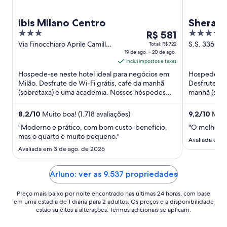
ibis Milano Centro
Sherato
3
O
4
R$ 581
Airport
out
preço
out
Via Finocchiaro Aprile Camillo
S.S. 336 Fe
Total: R$ 722
Center
2 Milan MI
19 de ago. – 20 de ago.
of
é
of
inclui impostos e taxas
5
de
5
Hospede-se neste hotel ideal para negócios em
Hospede-se 
R$ 581
Milão. Desfrute de Wi-Fi grátis, café da manhã
Desfrute de
por
(sobretaxa) e uma academia. Nossos hóspedes
manhã (sobr
diária
elogiam o café da manhã ...
Nossos hósp
para
8,2
/
10
Muito boa! (1.718 avaliações)
9,2
/
10
Marav
uma
"Moderno e prático, com bom custo-benefício,
"O melhor c
estadia
mas o quarto é muito pequeno."
de
Avaliada em 
Avaliada em 3 de ago. de 2026
19
de
ago.
Arluno: ver as 9.537 propriedades
a
20
Preço mais baixo por noite encontrado nas últimas 24 horas, com base
em uma estadia de 1 diária para 2 adultos. Os preços e a disponibilidade
de
estão sujeitos a alterações. Termos adicionais se aplicam.
ago..