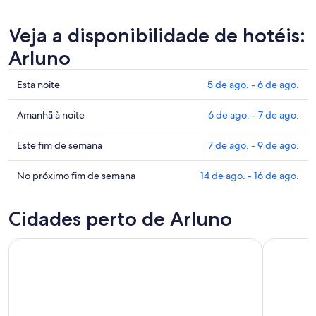
Veja a disponibilidade de hotéis:
Arluno
Confira
Esta noite
5 de ago. - 6 de ago.
os
preços
Confira
Amanhã à noite
6 de ago. - 7 de ago.
em
os
Arluno
preços
Confira
Este fim de semana
7 de ago. - 9 de ago.
para
em
os
esta
Arluno
preços
Confira
No próximo fim de semana
14 de ago. - 16 de ago.
noite,
para
em
os
5
amanhã
Arluno
preços
Cidades perto de Arluno
de
à
para
em
ago.
noite,
este
Arluno
-
6
fim
para
6
de
de
o
de
ago.
semana,
próximo
ago.
-
7
fim
7
de
de