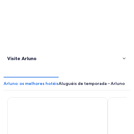
Visite Arluno
Arluno: os melhores hotéis
Aluguéis de temporada – Arluno
ibis Milano Centro
Sheraton Mi