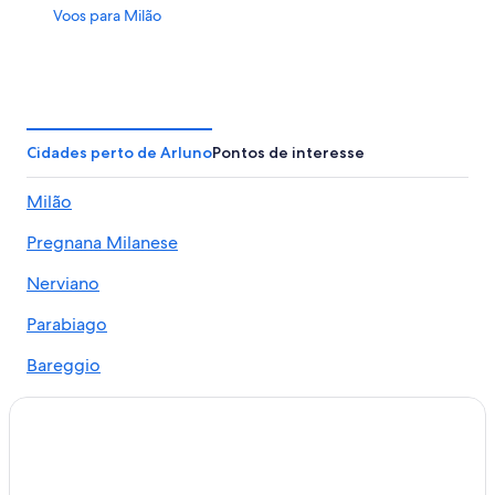
Voos para Milão
Cidades perto de Arluno
Pontos de interesse
Milão
Pregnana Milanese
Nerviano
Parabiago
Bareggio
Corbetta
Ossona
Vanzago