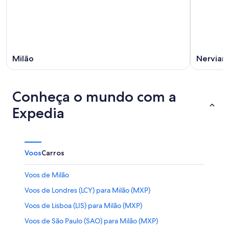
de
ago.
semana,
ago.
-
14
9
de
de
ago.
ago.
-
Milão
Nervian
16
de
ago.
Conheça o mundo com a
Expedia
Voos
Carros
Voos de Milão
Voos de Londres (LCY) para Milão (MXP)
Voos de Lisboa (LIS) para Milão (MXP)
Voos de São Paulo (SAO) para Milão (MXP)