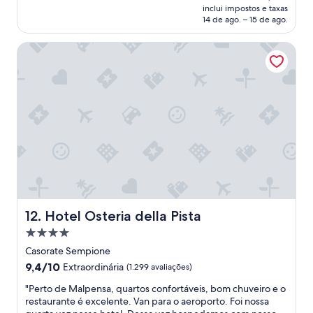
é
t
s
n
inclui impostos e taxas
a
de
r
t
d
14 de ago. – 15 de ago.
m
R$ 522
u
a
o
a
í
n
,
Hotel Osteria della Pista
n
d
t
a
h
a
e
r
ã
s
o
p
m
.
p
u
a
N
ç
r
r
ã
ã
o
a
o
o
,
v
t
.
j
i
e
F
a
l
m
i
r
h
u
c
d
o
m
a
i
s
a
b
m
o
Hotel Osteria della Pista
12. Hotel Osteria della Pista
m
e
f
,
Propriedade
e
m
l
c
s
p
o
4.0
o
Casorate Sempione
a
r
r
estrelas
m
9.4
9,4/10
Extraordinária
(1.299 avaliações)
n
ó
i
p
de
e
x
d
l
"
"Perto de Malpensa, quartos confortáveis, bom chuveiro e o
10,
m
i
o
e
P
restaurante é excelente. Van para o aeroporto. Foi nossa
Extraordinária,
u
m
e