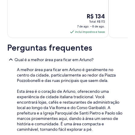
,
,
r
b
u
r
a
m
e
O
R$ 134
n
h
d
preço
Total: R$ 172
h
o
o
7 de ago. – 8 de ago.
é
e
r
r
inclui impostos e taxas
de
i
r
e
r
o
R$ 134
s
Perguntas frequentes
o
r
por
m
g
.
u
diária
r
"
i
para
Qual é a melhor área para ficar em Arluno?
a
t
uma
n
o
A melhor área para ficar em Arluno é geralmente no
estadia
d
q
centro da cidade, particularmente ao redor da Piazza
e
de
u
Pozzobonelli e das ruas principais que saem dela.
.
7
e
A
n
de
Esta área é o coração de Arluno, oferecendo uma
m
t
experiência de cidade italiana tradicional. Você
ago.
a
e
encontrará lojas, cafés e restaurantes de administração
a
m
"
local ao longo da Via Roma e do Corso Garibaldi. A
8
o
prefeitura e a Igreja Paroquial de Santi Pietro e Paolo são
s
de
marcos proeminentes aqui, dando à área um senso de
e
ago..
história e comunidade. É uma área compacta e
v
caminhável, tornando fácil explorar a pé.
o