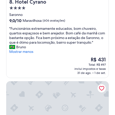
m
Hotel Cyrano
8. Hotel Cyrano
,
p
c
Propriedade
a
o
4.0
r
Saronno
m
estrelas
.
9.0
9,0/10
p
Maravilhosa
(606 avaliações)
À
de
r
i
"
"Funcionários extremamente educados, bom chuveiro,
10,
e
n
F
quartos espaçosos e bem arejador. Bom café da manhã com
Maravilhosa,
ç
s
u
bastante opção. Fica bem próximo a estação de Saronno, o
(606
o
o
n
que é ótimo para locomoção, bairro super tranquilo."
avaliações)
j
n
c
Bruno
u
o
i
Mostrar menos
s
r
o
t
O
R$ 431
i
n
o
preço
Total: R$ 497
z
á
.
é
inclui impostos e taxas
a
r
"
de
31 de ago. – 1 de set.
c
i
R$ 431
a
o
Hotel Villa Malpensa
o
s
d
e
o
x
s
t
q
r
u
e
a
m