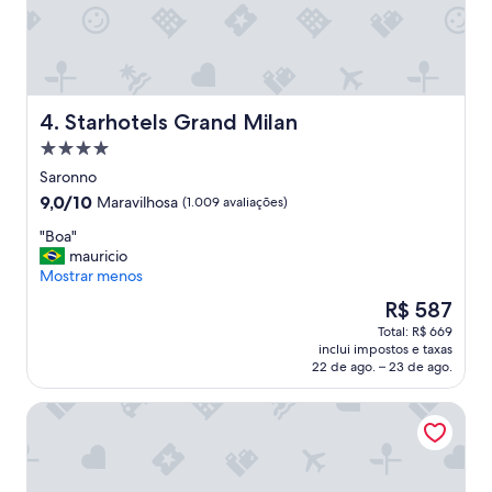
o
s
s
u
o
p
!
e
N
r
ã
b
Starhotels Grand Milan
4. Starhotels Grand Milan
o
…
Propriedade
é
I
t
r
4.0
Saronno
ã
e
estrelas
9.0
9,0/10
Maravilhosa
(1.009 avaliações)
o
c
de
p
o
"
"Boa"
10,
r
m
B
mauricio
Maravilhosa,
ó
m
o
Mostrar menos
(1.009
x
e
a
avaliações)
O
R$ 587
i
n
"
preço
m
d
Total: R$ 669
é
o
a
inclui impostos e taxas
de
d
n
22 de ago. – 23 de ago.
R$ 587
o
d
c
I
Royal Garden Hotel
e
’
n
l
t
l
r
b