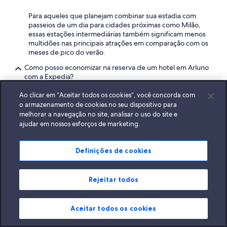
Para aqueles que planejam combinar sua estadia com
passeios de um dia para cidades próximas como Milão,
essas estações intermediárias também significam menos
multidões nas principais atrações em comparação com os
meses de pico do verão.
Como posso economizar na reserva de um hotel em Arluno
com a Expedia?
Inscreva-se na Expedia para acessar descontos
Ao clicar em “Aceitar todos os cookies”, você concorda com
instantâneos em hotéis em Arluno com os Preços para
o armazenamento de cookies no seu dispositivo para
Associados. É grátis e fácil. Você também pode
melhorar a navegação no site, analisar o uso do site e
economizar mais reservando seu hotel e voos juntos†.
ajudar em nossos esforços de marketing.
†Somente para associados. Os descontos variam e estão
sujeitos à disponibilidade.
Definições de cookies
Posso cancelar a minha reserva de hotel na Expedia?
Você pode cancelar a sua reserva de hotel na Expedia,
Rejeitar todos
mas isso depende da política de cancelamento da sua
reserva. A maioria das reservas é reembolsável se o
cancelamento for feito de 24 a 48 horas antes da
chegada prevista. Verifique a confirmação da sua reserva
Aceitar todos os cookies
para saber os detalhes exatos da política de
cancelamento. Se o cancelamento grátis estiver