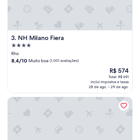
v
n
e
i
i
c
r
e
o
h
.
o
C
t
NH Milano Fiera
3. NH Milano Fiera
a
e
Propriedade
f
l
4.0
é
,
Rho
estrelas
d
a
8.4
8,4/10
Muito boa
(1.001 avaliações)
a
l
de
O
R$ 574
m
l
10,
preço
a
e
Muito
Total: R$ 691
é
n
m
inclui impostos e taxas
boa,
de
h
p
28 de ago. – 29 de ago.
(1.001
R$ 574
ã
l
avaliações)
m
o
Starhotels Grand Milan
a
y
r
e
a
e
v
s
i
a
l
r
h
e