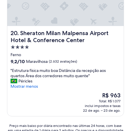
n
ç
b
t
ã
o
e
o
x
n
d
d
a
e
o
h
c
b
o
o
a
Sheraton Milan Malpensa Airport Hotel & Conference C
20. Sheraton Milan Malpensa Airport
r
m
n
Hotel & Conference Center
a
o
h
Propriedade
d
c
e
o
h
i
4.0
Ferno
a
e
r
estrelas
9.2
9,2/10
Maravilhosa
(2.632 avaliações)
p
g
o
de
e
a
,
"
"Estrutura física muito boa Distância da recepção aos
10,
r
r
é
E
quartos Área dos corredores muito quente"
Maravilhosa,
i
a
a
s
Péricles
(2.632
t
o
b
t
Mostrar menos
avaliações)
i
h
e
r
O
R$ 963
v
o
r
u
preço
o
t
t
Total: R$ 1.077
t
é
.
e
o
inclui impostos e taxas
u
de
"
l
e
22 de ago. – 23 de ago.
r
R$ 963
,
m
a
q
o
f
Preço
Preço mais baixo por diária encontrado nas últimas 24 horas, com base
u
l
í
em uma estadia de 1 diária para 2 adultos. Os preços e a disponibilidade