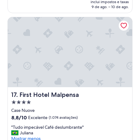
é
e
l
inclui impostos e taxas
o
f
k
de
p
.
9 de ago. – 10 de ago.
s
u
"
R$ 694
e
N
p
n
d
e
First Hotel Malpensa
e
c
i
m
d
i
f
5
a
o
a
m
m
n
c
i
o
á
t
n
s
r
u
u
c
i
r
t
o
o
a
o
m
s
.
s
n
b
N
d
o
e
ã
o
s
m
o
a
s
p
t
e
o
r
First Hotel Malpensa
17. First Hotel Malpensa
e
r
c
e
Propriedade
m
o
a
s
p
p
4.0
c
t
Case Nuove
e
o
estrelas
h
a
8.8
8,8/10
Excelente
(1.074 avaliações)
q
r
o
t
de
u
t
r
i
"
"Tudo impecável Café deslumbrante"
10,
e
o
r
v
T
Juliana
Excelente,
n
.
o
o
u
Mostrar menos
(1.074