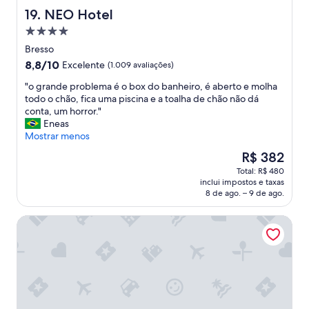
t
r
e
NEO Hotel
19. NEO Hotel
.
e
s
Propriedade
"
g
p
4.0
a
o
Bresso
estrelas
d
s
8.8
8,8/10
Excelente
(1.009 avaliações)
o
t
de
c
a
"
"o grande problema é o box do banheiro, é aberto e molha
10,
o
r
o
todo o chão, fica uma piscina e a toalha de chão não dá
Excelente,
m
á
g
conta, um horror."
(1.009
a
p
r
Eneas
avaliações)
q
i
a
Mostrar menos
u
d
n
O
R$ 382
a
a
d
preço
Total: R$ 480
n
,
e
é
inclui impostos e taxas
t
b
p
de
8 de ago. – 9 de ago.
i
o
r
R$ 382
d
a
o
Sheraton Milan Malpensa Airport Hotel & Conference Cen
a
e
b
d
x
l
e
p
e
d
l
m
e
i
a
g
c
é
e
a
o