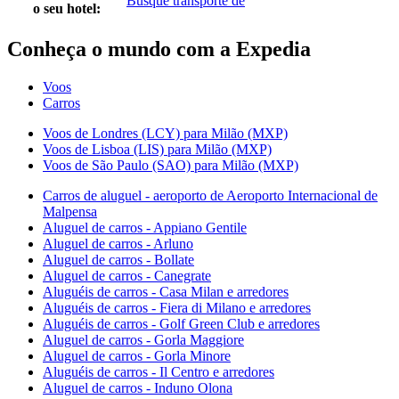
Busque transporte de
o seu hotel:
Conheça o mundo com a Expedia
Voos
Carros
Voos de Londres (LCY) para Milão (MXP)
Voos de Lisboa (LIS) para Milão (MXP)
Voos de São Paulo (SAO) para Milão (MXP)
Carros de aluguel - aeroporto de Aeroporto Internacional de
Malpensa
Aluguel de carros - Appiano Gentile
Aluguel de carros - Arluno
Aluguel de carros - Bollate
Aluguel de carros - Canegrate
Aluguéis de carros - Casa Milan e arredores
Aluguéis de carros - Fiera di Milano e arredores
Aluguéis de carros - Golf Green Club e arredores
Aluguel de carros - Gorla Maggiore
Aluguel de carros - Gorla Minore
Aluguéis de carros - Il Centro e arredores
Aluguel de carros - Induno Olona