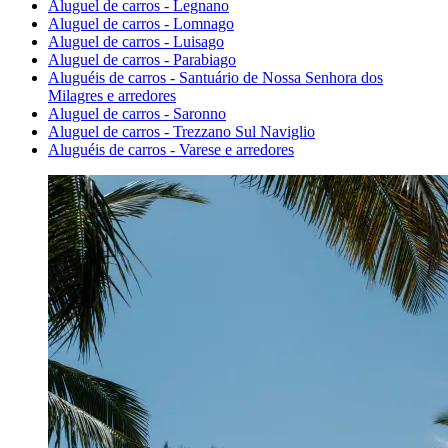
Aluguel de carros - Legnano
Aluguel de carros - Lomnago
Aluguel de carros - Luisago
Aluguel de carros - Parabiago
Aluguéis de carros - Santuário de Nossa Senhora dos
Milagres e arredores
Aluguel de carros - Saronno
Aluguel de carros - Trezzano Sul Naviglio
Aluguéis de carros - Varese e arredores