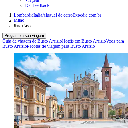
Viagens
Dar feedback
Lombardia
Itália
Aluguel de carro
Expedia.com.br
Milão
Busto Arsizio
Programe a sua viagem
Guia de viagem de Busto Arsizio
Hotéis em Busto Arsizio
Voos para
Busto Arsizio
Pacotes de viagem para Busto Arsizio