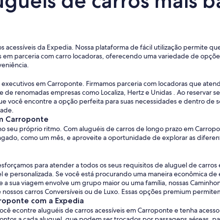
uguéis de carros mais 
s acessíveis da Expedia. Nossa plataforma de fácil utilização permite q
em parceria com carro locadoras, oferecendo uma variedade de opções 
eniência.
ros executivos em Carroponte. Firmamos parceria com locadoras que ate
e de renomadas empresas como Localiza, Hertz e Unidas . Ao reservar s
e você encontre a opção perfeita para suas necessidades e dentro de se
dade.
em Carroponte
o seu próprio ritmo. Com aluguéis de carros de longo prazo em Carropon
ngado, como um mês, e aproveite a oportunidade de explorar as diferen
sforçamos para atender a todos os seus requisitos de aluguel de carr
ável e personalizada. Se você está procurando uma maneira econômica de
 a sua viagem envolve um grupo maior ou uma família, nossas Caminhon
e nossos carros Conversíveis ou de Luxo. Essas opções premium permite
rroponte com a Expedia
ocê econtre aluguéis de carros acessíveis em Carroponte e tenha acess
s a cada aluguel, que podem ser trocados por passagens aéreas, paco