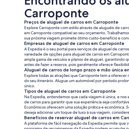
Encontrando os al
Carroponte
Preços de aluguel de carros em Carroponte
Explore Carroponte com estilo através de aluguéis de carro
em Carroponte compatível ao seu orçamento. Trabalhamos 
sua próxima viagem promete ótimo custo-benefício e conv
Empresas de aluguel de carros em Carroponte
A Expedia é o seu portal para serviços de aluguel de car
variedade de opções para aluguel de carros em Carropont
ampla gama de veículos e planos de aluguel, garantindo qu
antes de fazer a reserva, pois geralmente oferece flexibili
Aluguel de carros de longo prazo e mão única 
Explore todas as atrações que Carroponte tem a oferecer n
do seu itinerário. Alugue um automóvel por período prolo
único.
Tipos de aluguel de carros em Carroponte
Na Expedia, entendemos que cada viagem é única, e nos e
de carros para garantir que sua experiência seja confort
Econômicos oferecem uma solução prática e econômica. Se
deseja adicionar um toque de luxo à sua viagem, consider
Benefícios de reservar aluguel de carros em Ca
A plataforma de fácil navegação da Expedia permite que v
programa de recompensas da Expedia podem acumular ponto