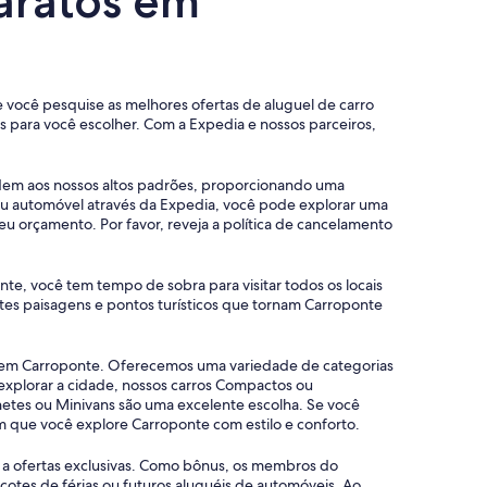
baratos em
ue você pesquise as melhores ofertas de aluguel de carro
para você escolher. Com a Expedia e nossos parceiros,
ndem aos nossos altos padrões, proporcionando uma
eu automóvel através da Expedia, você pode explorar uma
u orçamento. Por favor, reveja a política de cancelamento
te, você tem tempo de sobra para visitar todos os locais
tes paisagens e pontos turísticos que tornam Carroponte
os em Carroponte. Oferecemos uma variedade de categorias
 explorar a cidade, nossos carros Compactos ou
etes ou Minivans são uma excelente escolha. Se você
m que você explore Carroponte com estilo e conforto.
o a ofertas exclusivas. Como bônus, os membros do
tes de férias ou futuros aluguéis de automóveis. Ao