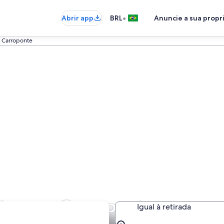
•
Abrir app
BRL
Anuncie a sua prop
Carroponte
atos em Carroponte
Igual à retirada