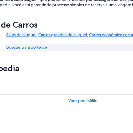
xpedia, você está garantindo processo simples de reserva e uma viagem 
 de Carros
SUVs de aluguel
,
Carros grandes de aluguel
,
Carros econômicos de a
Busque transporte de
pedia
Voos para Milão