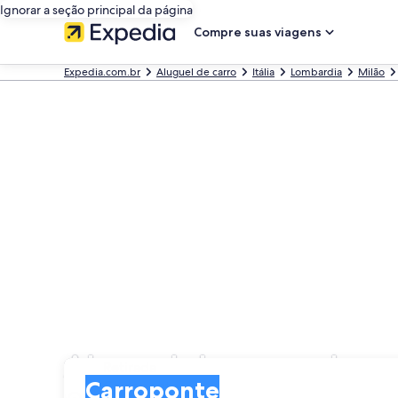
Ignorar a seção principal da página
Compre suas viagens
Expedia.com.br
Aluguel de carro
Itália
Lombardia
Milão
Aluguel de carros bar
Retirada
Retirada
Carroponte