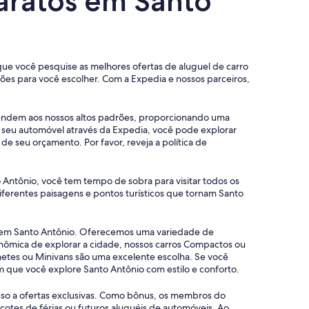
baratos em Santo
 que você pesquise as melhores ofertas de aluguel de carro
es para você escolher. Com a Expedia e nossos parceiros,
atendem aos nossos altos padrões, proporcionando uma
 seu automóvel através da Expedia, você pode explorar
e seu orçamento. Por favor, reveja a política de
 Antônio, você tem tempo de sobra para visitar todos os
iferentes paisagens e pontos turísticos que tornam Santo
os em Santo Antônio. Oferecemos uma variedade de
onômica de explorar a cidade, nossos carros Compactos ou
etes ou Minivans são uma excelente escolha. Se você
 que você explore Santo Antônio com estilo e conforto.
sso a ofertas exclusivas. Como bônus, os membros do
tes de férias ou futuros aluguéis de automóveis. Ao