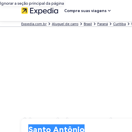
Ignorar a seção principal da página
Compre suas viagens
Expedia.com.br
Aluguel de carro
Brasil
Paraná
Curitiba
Aluguel de carros bar
Retirada
Retirada
Santo Antônio