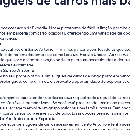
uguéis de carros mais 
rros acessíveis da Expedia. Nossa plataforma de fácil utilização permite
os em parceria com carro locadoras, oferecendo uma variedade de opçõ
eniência.
o
ros executivos em Santo Antônio. Firmamos parceria com locadoras que 
nio de renomadas empresas como Localiza, Hertz e Unidas . Ao reservar
o que você encontre a opção perfeita para suas necessidades e dentro d
rece flexibilidade.
em Santo Antônio
r no seu próprio ritmo. Com aluguéis de carros de longo prazo em Santo
o prolongado, como um mês, e aproveite a oportunidade de explorar as d
sforçamos para atender a todos os seus requisitos de aluguel de carr
ja confortável e personalizada. Se você está procurando uma maneira ec
 a sua viagem envolve um grupo maior ou uma família, nossas Caminhon
e nossos carros Conversíveis ou de Luxo. Essas opções premium permitem
nto Antônio com a Expedia
ocê econtre aluguéis de carros acessíveis em Santo Antônio e tenha ace
s a cada aluguel, que podem ser trocados por passagens aéreas, paco