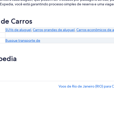
a Expedia, você está garantindo processo simples de reserva e uma viage
 de Carros
SUVs de aluguel
,
Carros grandes de aluguel
,
Carros econômicos de a
Busque transporte de
pedia
Voos de Rio de Janeiro (RIO) para C