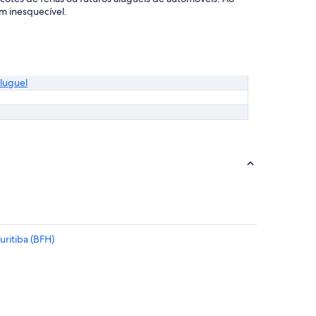
m inesquecível.
luguel
uritiba (BFH)