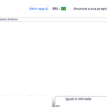
•
Abrir app
BRL
Anuncie a sua prop
Santo Antônio
atos em Santo Antônio
Igual à retirada