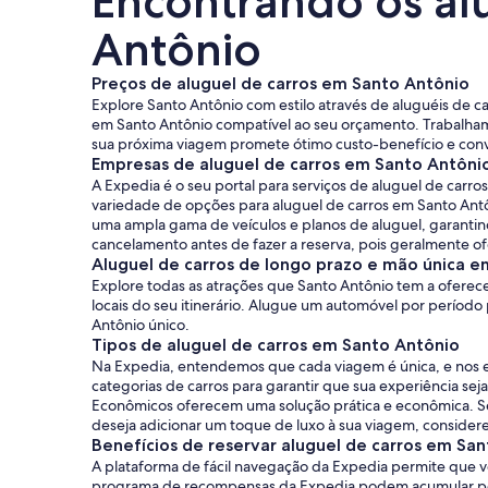
Encontrando os al
Antônio
Preços de aluguel de carros em Santo Antônio
Explore Santo Antônio com estilo através de aluguéis de ca
em Santo Antônio compatível ao seu orçamento. Trabalham
sua próxima viagem promete ótimo custo-benefício e conv
Empresas de aluguel de carros em Santo Antôni
A Expedia é o seu portal para serviços de aluguel de car
variedade de opções para aluguel de carros em Santo Antô
uma ampla gama de veículos e planos de aluguel, garantind
cancelamento antes de fazer a reserva, pois geralmente ofe
Aluguel de carros de longo prazo e mão única 
Explore todas as atrações que Santo Antônio tem a oferece
locais do seu itinerário. Alugue um automóvel por períod
Antônio único.
Tipos de aluguel de carros em Santo Antônio
Na Expedia, entendemos que cada viagem é única, e nos e
categorias de carros para garantir que sua experiência se
Econômicos oferecem uma solução prática e econômica. Se
deseja adicionar um toque de luxo à sua viagem, consider
Benefícios de reservar aluguel de carros em Sa
A plataforma de fácil navegação da Expedia permite que v
programa de recompensas da Expedia podem acumular ponto