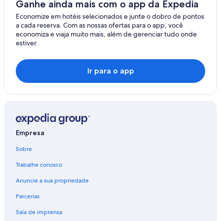
Ganhe ainda mais com o app da Expedia
Brunswick Heads
Economize em hotéis selecionados e junte o dobro de pontos
a cada reserva. Com as nossas ofertas para o app, você
Mullumbimby Creek
economiza e viaja muito mais, além de gerenciar tudo onde
estiver.
Mullumbimby
Kyogle
Ir para o app
Nimbin
Newrybar
Empresa
Sobre
Trabalhe conosco
Anuncie a sua propriedade
Parcerias
Sala de imprensa