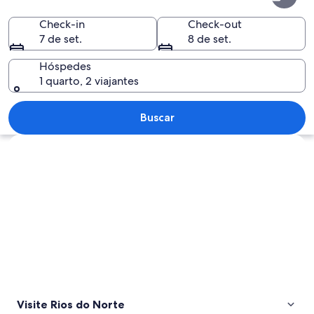
do
Norte
Check-in
Check-out
7 de set.
8 de set.
Hóspedes
1 quarto, 2 viajantes
Paisagem costeira com falésias rochos
Buscar
Explorar mapa
Visite Rios do Norte