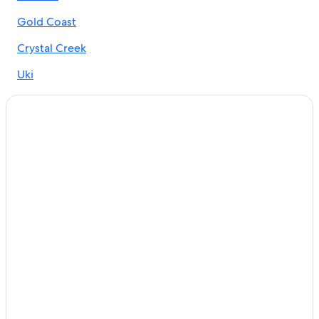
Gold Coast
Crystal Creek
Uki
Bangalow
Mount Warning
Byron Bay
Lismore
Tweed Heads
Springbrook
Iluka
Yamba
Broken Head