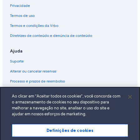
Privacidade
Termos de uso
Termos e condições da Vrbo
Diretrizes de conteúdo e denúncia de conteúdo
Ajuda
Suporte
Alterar ou cancelar reservas
Processo e prazos de reembolso
Reserve um voo usando um crédito da companhia aérea
Ao clicar em “Aceitar todos os cookies”, você concorda com
Documentos para viagens internacionais
o armazenamento de cookies no seu dispositivo para
melhorar a navegação no site, analisar o uso do site e
ajudar em nossos esforços de marketing.
Definições de cookies
A Expedia, Inc. não se responsabiliza pelo conteúdo dos sites externos.
© 2026 Expedia, Inc., uma empresa do Expedia Group. Todos os direitos