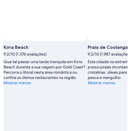
9
de
fim
de
ago.
de
ago.
-
semana,
10
14
de
de
ago.
ago.
-
16
Kirra Beach
Praia de Coolangat
de
9.2/10 (1.376 avaliações)
9.2/10 (1.987 avaliações)
ago.
Que tal passar uma tarde tranquila em Kirra
Esta cidade no extremo
Beach durante a sua viagem por Gold Coast?
possui praias incontam
Percorra o litoral nesta área romântica ou
cristalinas, ideais para 
confira os ótimos restaurantes na região.
pesca e mergulho.
Mostrar menos
Mostrar menos