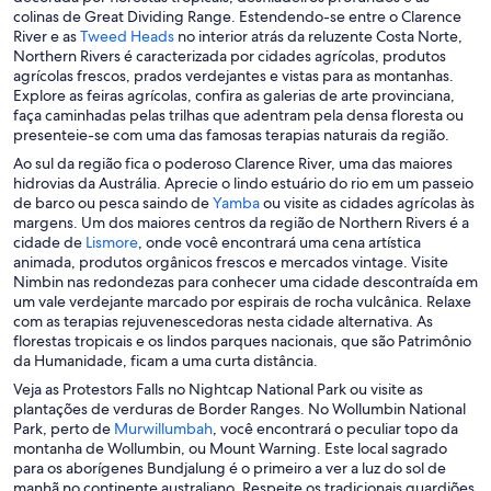
colinas de Great Dividing Range. Estendendo-se entre o Clarence
A
River e as
Tweed Heads
no interior atrás da reluzente Costa Norte,
b
Northern Rivers é caracterizada por cidades agrícolas, produtos
r
agrícolas frescos, prados verdejantes e vistas para as montanhas.
e
Explore as feiras agrícolas, confira as galerias de arte provinciana,
e
faça caminhadas pelas trilhas que adentram pela densa floresta ou
m
presenteie-se com uma das famosas terapias naturais da região.
u
Ao sul da região fica o poderoso Clarence River, uma das maiores
m
hidrovias da Austrália. Aprecie o lindo estuário do rio em um passeio
a
A
de barco ou pesca saindo de
Yamba
ou visite as cidades agrícolas às
n
b
margens. Um dos maiores centros da região de Northern Rivers é a
o
A
r
cidade de
Lismore
, onde você encontrará uma cena artística
v
b
e
animada, produtos orgânicos frescos e mercados vintage. Visite
a
r
e
Nimbin nas redondezas para conhecer uma cidade descontraída em
j
e
m
um vale verdejante marcado por espirais de rocha vulcânica. Relaxe
a
e
u
com as terapias rejuvenescedoras nesta cidade alternativa. As
n
m
m
florestas tropicais e os lindos parques nacionais, que são Patrimônio
e
u
a
da Humanidade, ficam a uma curta distância.
l
m
n
Veja as Protestors Falls no Nightcap National Park ou visite as
a
a
o
plantações de verduras de Border Ranges. No Wollumbin National
n
v
A
Park, perto de
Murwillumbah
, você encontrará o peculiar topo da
o
a
b
montanha de Wollumbin, ou Mount Warning. Este local sagrado
v
j
r
para os aborígenes Bundjalung é o primeiro a ver a luz do sol de
a
a
e
manhã no continente australiano. Respeite os tradicionais guardiões