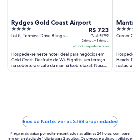
a
Rydges Gold Coast Airport
Mantra 
4
O
4
R$ 723
out
preço
out
Lot 5, Terminal Drive Bilinga
Corner Grif
Total: R$ 795
QLD
2 de set. – 3 de set.
Street Twe
of
é
of
inclui impostos e taxas
5
de
5
Hospede-se neste hotel ideal para negócios em
Hospede-se 
R$ 723
Gold Coast. Desfrute de Wi-Fi grátis, um terraço
Heads. Desf
por
na cobertura e café da manhã (sobretaxa). Nossos
restaurante
diária
hóspedes elogiam ...
Nossos hósp
para
uma
estadia
de
2
de
set.
a
Rios do Norte: ver as 3.188 propriedades
3
Preço mais baixo por noite encontrado nas últimas 24 horas, com base
de
em uma estadia de 1 diária para 2 adultos. Os preços e a disponibilidade