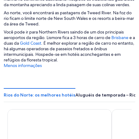
j
n
e
da montanha apreciando a linda paisagem de suas colinas verdes.
a
e
m
Ao norte, você encontrará as pastagens de Tweed River. Na foz do
n
l
u
rio ficam o limite norte de New South Wales e os resorts a beira-mar
e
a
m
da área de Tweed.
l
a
a
Você pode ir para Northern Rivers saindo de um dos principais
n
A
aeroportos da região. Lismore fica a 3 horas de carro de
Brisbane
e a
o
A
b
duas da
Gold Coast
. É melhor explorar a região de carro no entanto,
v
b
r
há algumas operadoras de passeios fretados e ônibus
a
r
e
intermunicipais. Hospede-se em hotéis aconchegantes e em
j
e
e
refúgios da floresta tropical.
a
e
m
Menos informações
n
m
u
e
u
m
l
m
a
a
a
n
n
o
Rios do Norte: os melhores hotéis
Aluguéis de temporada – Rios
o
v
v
a
a
j
Rydges Gold Coast Airport
Mantra Twi
j
a
a
n
n
e
e
l
l
a