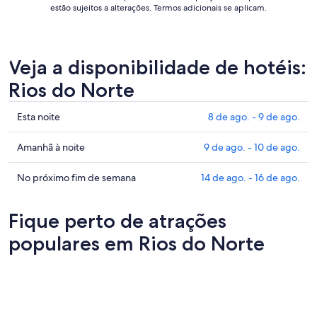
set..
estão sujeitos a alterações. Termos adicionais se aplicam.
Veja a disponibilidade de hotéis:
Rios do Norte
Confira
Esta noite
8 de ago. - 9 de ago.
os
preços
Confira
Amanhã à noite
9 de ago. - 10 de ago.
em
os
Rios
preços
Confira
No próximo fim de semana
14 de ago. - 16 de ago.
do
em
os
Norte
Rios
preços
Fique perto de atrações
para
do
em
esta
Norte
Rios
populares em Rios do Norte
noite,
para
do
8
amanhã
Norte
de
à
para
ago.
noite,
o
-
9
próximo