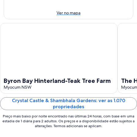
-
10
próximo
10
de
fim
Ver no mapa
de
ago.
de
ago.
-
semana:
Byron Bay Hinterland-Teak Tree Farm
The Hide
11
14
de
de
ago.
ago.
-
16
de
ago.
Byron Bay Hinterland-Teak Tree Farm
The H
Myocum NSW
for m
Myocu
Crystal Castle & Shambhala Gardens: ver as 1.070
propriedades
Preço mais baixo por noite encontrado nas últimas 24 horas, com base em uma
estadia de 1 diária para 2 adultos. Os preços e a disponibilidade estão sujeitos a
alterações. Termos adicionais se aplicam.