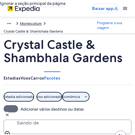
Ignorar a seção principal da página
Baixar app
Programe a sua
Montecollum
viagem
Crystal Castle & Shambhala Gardens
Crystal Castle &
Shambhala Gardens
Estadias
Voos
Carros
Pacotes
Estadia adicionada
Voo adicionado
Econômica
Adicionar vários destinos ou datas
Saindo de