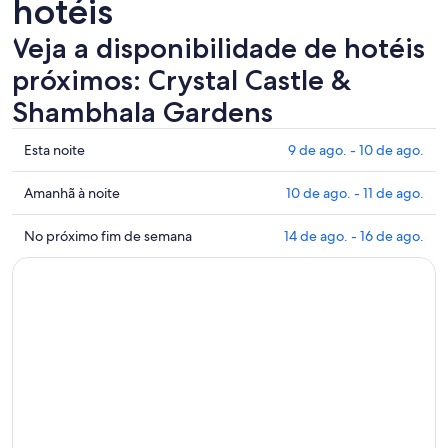
hotéis
Veja a disponibilidade de hotéis
próximos: Crystal Castle &
Shambhala Gardens
Mostrar
Esta noite
9 de ago. - 10 de ago.
preços
perto
Mostrar
Amanhã à noite
10 de ago. - 11 de ago.
de
preços
Crystal
perto
Mostrar
No próximo fim de semana
14 de ago. - 16 de ago.
Castle
de
preços
&
Crystal
perto
Shambhala
Castle
de
Gardens
&
Crystal
para
Shambhala
Castle
esta
Gardens
&
noite:
para
Shambhala
9
amanhã
Gardens
de
à
para
ago.
noite:
o