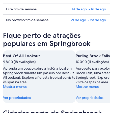
em
os
Springbrook
preços
Confira
Este fim de semana
14 de ago. - 16 de ago.
para
em
os
esta
Springbrook
preços
Confira
No próximo fim de semana
21 de ago. - 23 de ago.
noite,
para
em
os
10
amanhã
Springbrook
preços
Fique perto de atrações
de
à
para
em
ago.
noite,
este
Springbrook
populares em Springbrook
-
11
fim
para
11
de
de
o
Best Of All Lookout
Purling Brook Falls
de
ago.
semana,
próximo
ago.
-
9.8/10 (18 avaliações)
14
10.0/10 (11 avaliações)
fim
12
de
de
Aprenda um pouco sobre a história local em
Aproveite para explorar
de
ago.
semana,
Springbrook durante um passeio por Best Of
Brook Falls, uma área 
All Lookout. Explore a floresta tropical ou visite
ago.
Springbrook. Explore a f
-
21
os spas na área.
visite os spas na área.
16
de
Mostrar menos
Mostrar menos
de
ago.
ago.
-
Ver propriedades
Ver propriedades
23
de
ago.
Cidades perto de Springbrook