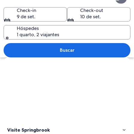
Check-in
Check-out
9 de set.
10 de set.
Hóspedes
1 quarto, 2 viajantes
Paisagem costeira urbana com edifício
Buscar
Explorar mapa
Visite Springbrook