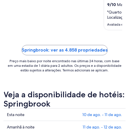
para
9
/
10
Maravil
uma
"Quarto lim
estadia
Localização 
de
Avaliada em 
23
de
ago.
a
24
Springbrook: ver as 4.858 propriedades
de
Preço mais baixo por noite encontrado nas últimas 24 horas, com base
ago..
em uma estadia de 1 diária para 2 adultos. Os preços e a disponibilidade
estão sujeitos a alterações. Termos adicionais se aplicam.
Veja a disponibilidade de hotéis:
Springbrook
Confira
Esta noite
10 de ago. - 11 de ago.
os
preços
Confira
Amanhã à noite
11 de ago. - 12 de ago.