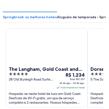
Springbrook: os melhores hotéis
Aluguéis de temporada – Spri
The Langham, Gold Coast and Jewel Residences
Dorsett Gol
The Langham, Gold Coast and
Dorsett
5
O
4.5
Jewel Residences
R$ 1.234
out
preço
out
38 Old Burleigh Road Surfers
5 The Darli
Total: R$ 1.357
Paradise QLD
23 de ago. – 24 de ago.
Broadbeac
of
é
of
inclui impostos e taxas
5
de
5
Hospede-se neste hotel de luxo em Gold Coast.
Hospede-se 
R$ 1.234
Desfrute de Wi-Fi grátis, um spa de serviço
Desfrute de 
por
completo e 2 restaurantes. Nossos hóspedes
completo e 
diária
elogiam a piscina e os funcionários ...
hóspedes elo