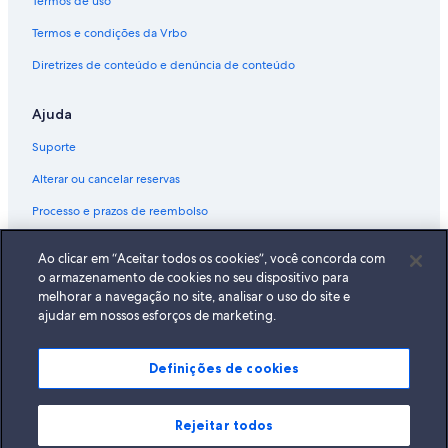
Termos de uso
Termos e condições da Vrbo
Diretrizes de conteúdo e denúncia de conteúdo
Ajuda
Suporte
Alterar ou cancelar reservas
Processo e prazos de reembolso
Reserve um voo usando um crédito da companhia aérea
Ao clicar em “Aceitar todos os cookies”, você concorda com
Documentos para viagens internacionais
o armazenamento de cookies no seu dispositivo para
melhorar a navegação no site, analisar o uso do site e
ajudar em nossos esforços de marketing.
Definições de cookies
A Expedia, Inc. não se responsabiliza pelo conteúdo dos sites externos.
© 2026 Expedia, Inc., uma empresa do Expedia Group. Todos os direitos
reservados Expedia e o logotipo da Expedia são marcas registradas da
Expedia, Inc.
Rejeitar todos