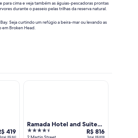
lhe para cima e veja também as águias-pescadoras prontas
vores durante o passeio pelas trilhas da reserva natural.
 Bay. Seja curtindo um refúgio a beira-mar ou levando as
são em Broken Head.
Ramada Hotel and Suites Ballina Byron
Ramada Hotel and Suites
O
4.5
O
R$ 419
Ballina Byron
R$ 816
reço
out
preço
2 Martin Street
Total: R$ 461
Total: R$ 898