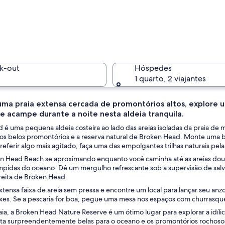
Uma praia
k-out
Hóspedes
1 quarto, 2 viajantes
ma praia extensa cercada de promontórios altos, explore u
 e acampe durante a noite nesta aldeia tranquila.
Uma praia
 é uma pequena aldeia costeira ao lado das areias isoladas da praia de
os belos promontórios e a reserva natural de Broken Head. Monte uma b
referir algo mais agitado, faça uma das empolgantes trilhas naturais pela 
en Head Beach se aproximando enquanto você caminha até as areias dou
s turquesa cristalinas, um areal arenoso e vegetação exuberante na encosta
ímpidas do oceano. Dê um mergulho refrescante sob a supervisão de salv
reita de Broken Head.
xtensa faixa de areia sem pressa e encontre um local para lançar seu anz
ixes. Se a pescaria for boa, pegue uma mesa nos espaços com churrasquei
aia, a Broken Head Nature Reserve é um ótimo lugar para explorar a idílica 
ista surpreendentemente belas para o oceano e os promontórios rochosos