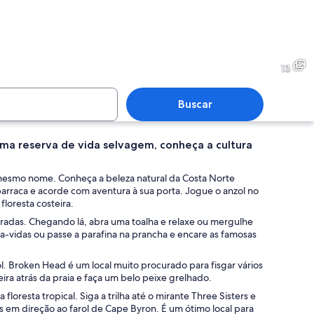
 com pessoas caminhando e surfando, falésias rochosas e água azul cristalin
Uma praia arenosa com uma b
13
Buscar
ma reserva de vida selvagem, conheça a cultura
 com ondas, uma pessoa remando e surfistas na água.
Uma praia com ondas, pesso
 mesmo nome. Conheça a beleza natural da Costa Norte
arraca e acorde com aventura à sua porta. Jogue o anzol no
floresta costeira.
radas. Chegando lá, abra uma toalha e relaxe ou mergulhe
.
a-vidas ou passe a parafina na prancha e encare as famosas
ol. Broken Head é um local muito procurado para fisgar vários
ra atrás da praia e faça um belo peixe grelhado.
floresta tropical. Siga a trilha até o mirante Three Sisters e
 em direção ao farol de Cape Byron. É um ótimo local para