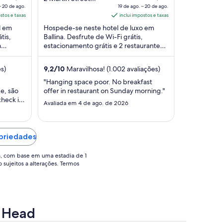
– 20 de ago.
Ballina NSW
19 de ago. – 20 de ago.
of
é
ostos e taxas
inclui impostos e taxas
de
5
de
l em
Hospede-se neste hotel de luxo em
$ 419
R$ 816
tis,
Ballina. Desfrute de Wi-Fi grátis,
or
por
a
estacionamento grátis e 2 restaurantes.
iária
diária
Nossos hóspedes elogiam os
ara
para
funcionários prestativos ...
s)
9,2
/
10
Maravilhosa! (1.002 avaliações)
uma
uma
stadia
estadia
"Hanging space poor. No breakfast
e, são
offer in restaurant on Sunday morning."
de
de
heck in
9
19
Avaliada em 4 de ago. de 2026
ive que
de
de
go.
ago.
todas
a
 check
opriedades
20
20
de
de
s, com base em uma estadia de 1
o sujeitos a alterações. Termos
go..
ago..
n Head