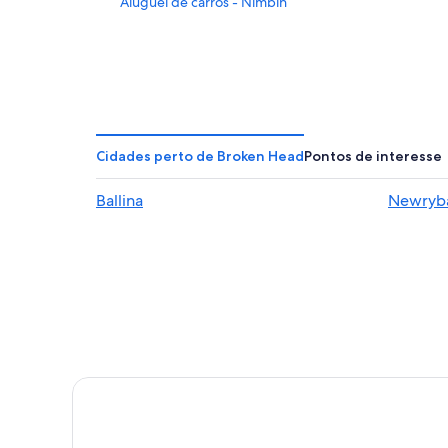
Aluguel de carros - Nimbin
Cidades perto de Broken Head
Pontos de interesse
Ballina
Newryb