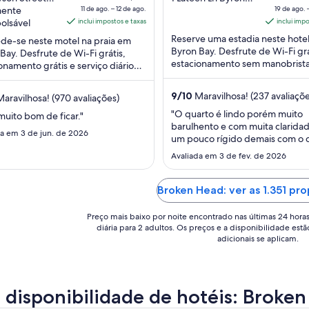
 Bay NSW
mente
11 de ago. – 12 de ago.
Bay NSW
19 de ago. 
é
of
é
olsável
inclui impostos e taxas
inclui imp
de
5
Reserve uma estadia neste hote
de-se neste motel na praia em
R$ 723
R
Byron Bay. Desfrute de Wi-Fi grá
Bay. Desfrute de Wi-Fi grátis,
por
p
estacionamento sem manobrist
onamento grátis e serviço diário
diária
d
(sobretaxa) e serviço diário de
umação. Em suas avaliações,
para
p
arrumação. Nossos hóspedes ...
 hóspedes ...
9
/
10
Maravilhosa! (237 avaliaçõe
aravilhosa! (970 avaliações)
uma
estadia
e
"O quarto é lindo porém muito
 muito bom de ficar."
barulhento e com muita claridad
de
da em 3 de jun. de 2026
um pouco rígido demais com o c
11
1
eu cheguei 15 minutos antes e t
de
Avaliada em 3 de fev. de 2026
esperar, estive em mais de 10
ago.
a
acomodações na Austrália e em 
a
a
que cheguei um pouco antes fiz
Broken Head: ver as 1.351 pr
12
in"
de
Preço mais baixo por noite encontrado nas últimas 24 hora
diária para 2 adultos. Os preços e a disponibilidade estã
ago..
a
adicionais se aplicam.
a disponibilidade de hotéis: Broke