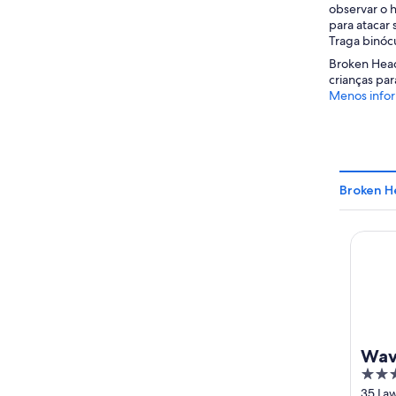
observar o 
para atacar 
Traga binóc
Broken Head 
crianças pa
Menos info
Broken H
Waves 
Wav
4.5
out
35 La