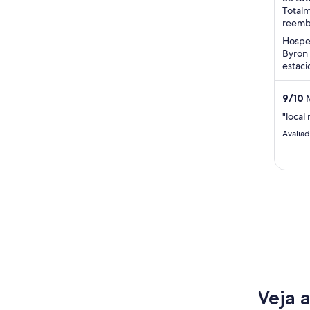
Byron
Total
of
reemb
5
Hospe
Byron 
estaci
de arr
nossos
9
/
10
M
"local
Avalia
Veja 