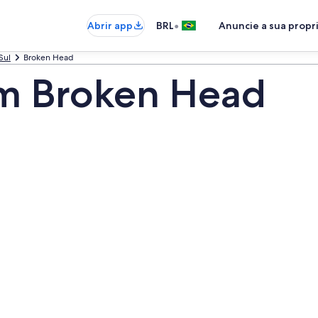
•
Abrir app
BRL
Anuncie a sua prop
Sul
Broken Head
em Broken Head