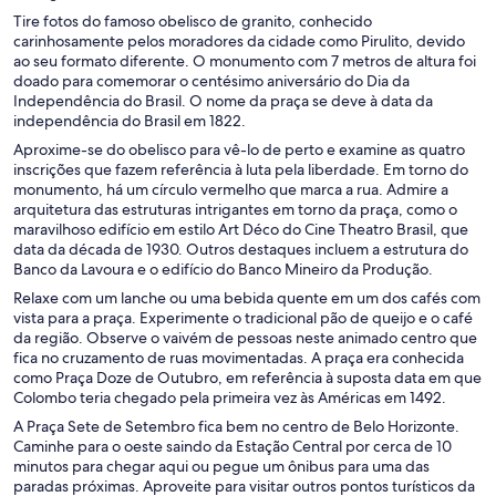
Tire fotos do famoso obelisco de granito, conhecido
carinhosamente pelos moradores da cidade como Pirulito, devido
ao seu formato diferente. O monumento com 7 metros de altura foi
doado para comemorar o centésimo aniversário do Dia da
Independência do Brasil. O nome da praça se deve à data da
independência do Brasil em 1822.
Aproxime-se do obelisco para vê-lo de perto e examine as quatro
inscrições que fazem referência à luta pela liberdade. Em torno do
monumento, há um círculo vermelho que marca a rua. Admire a
arquitetura das estruturas intrigantes em torno da praça, como o
maravilhoso edifício em estilo Art Déco do Cine Theatro Brasil, que
data da década de 1930. Outros destaques incluem a estrutura do
Banco da Lavoura e o edifício do Banco Mineiro da Produção.
Relaxe com um lanche ou uma bebida quente em um dos cafés com
vista para a praça. Experimente o tradicional pão de queijo e o café
da região. Observe o vaivém de pessoas neste animado centro que
fica no cruzamento de ruas movimentadas. A praça era conhecida
como Praça Doze de Outubro, em referência à suposta data em que
Colombo teria chegado pela primeira vez às Américas em 1492.
A Praça Sete de Setembro fica bem no centro de Belo Horizonte.
Caminhe para o oeste saindo da Estação Central por cerca de 10
minutos para chegar aqui ou pegue um ônibus para uma das
paradas próximas. Aproveite para visitar outros pontos turísticos da