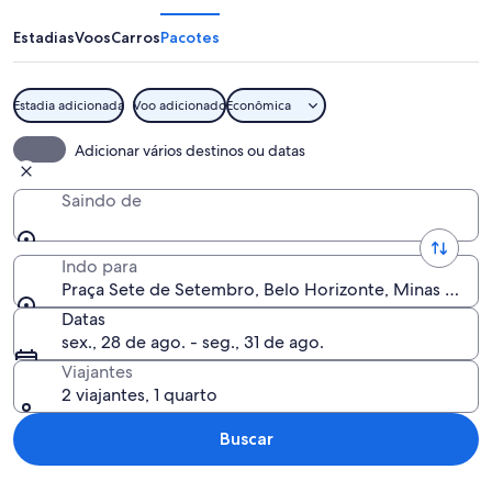
de
Setembro
Estadias
Voos
Carros
Pacotes
Estadia adicionada
Voo adicionado
Econômica
Um movimentado cruzamento urbano c
Adicionar vários destinos ou datas
Saindo de
Indo para
Praça Sete de Setembro, Belo Horizonte, Minas Gerais,
Datas
sex., 28 de ago. - seg., 31 de ago.
Viajantes
2 viajantes, 1 quarto
Buscar
Explorar mapa