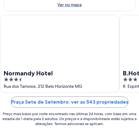
de
ago.
de
Ver no mapa
ago.
-
semana:
10
14
Normandy Hotel
B.Hotel 
de
de
ago.
ago.
-
16
de
ago.
Normandy Hotel
B.Hot
3.5
3
out
out
Rua dos Tamoios, 212 Belo Horizonte MG
R. Espír
of
of
5
5
Praça Sete de Setembro: ver as 543 propriedades
Preço mais baixo por noite encontrado nas últimas 24 horas, com base em uma
estadia de 1 diária para 2 adultos. Os preços e a disponibilidade estão sujeitos a
alterações. Termos adicionais se aplicam.