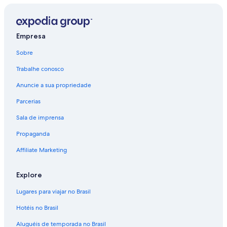
Voos de Lisboa (LIS) para Belo Horizonte (PLU)
Voos de Nova York (NYC) para Belo Horizonte (PLU)
Empresa
Voos de Porto Alegre (POA) para Belo Horizonte (PLU)
Sobre
Voos de Recife (REC) para Belo Horizonte (PLU)
Trabalhe conosco
Voos de Rio de Janeiro (RIO) para Belo Horizonte (PLU)
Anuncie a sua propriedade
Voos de Vitória (VIX) para Belo Horizonte (PLU)
Parcerias
Voos para Aeroporto Internacional Tancredo Neves
Sala de imprensa
Voos para Belo Horizonte
Propaganda
Affiliate Marketing
Explore
Lugares para viajar no Brasil
Hotéis no Brasil
Aluguéis de temporada no Brasil