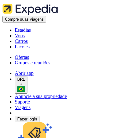
Compre suas viagens
Estadias
Voos
Carros
Pacotes
Ofertas
Grupos e reuniões
Abrir app
BRL
•
Anuncie a sua propriedade
Suporte
Viagens
Fazer login