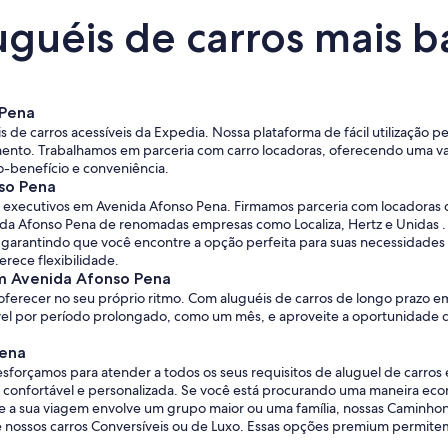
uguéis de carros mais 
 Pena
 de carros acessíveis da Expedia. Nossa plataforma de fácil utilização 
ento. Trabalhamos em parceria com carro locadoras, oferecendo uma v
-benefício e conveniência.
so Pena
ros executivos em Avenida Afonso Pena. Firmamos parceria com locadora
da Afonso Pena de renomadas empresas como Localiza, Hertz e Unidas .
garantindo que você encontre a opção perfeita para suas necessidades e 
rece flexibilidade.
em Avenida Afonso Pena
oferecer no seu próprio ritmo. Com aluguéis de carros de longo prazo
móvel por período prolongado, como um mês, e aproveite a oportunidade d
Pena
sforçamos para atender a todos os seus requisitos de aluguel de carr
ja confortável e personalizada. Se você está procurando uma maneira ec
 a sua viagem envolve um grupo maior ou uma família, nossas Caminhon
e nossos carros Conversíveis ou de Luxo. Essas opções premium permite