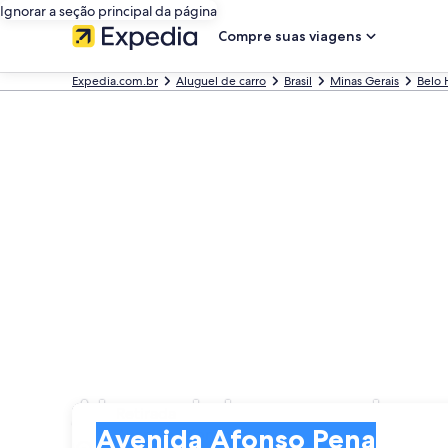
Ignorar a seção principal da página
Compre suas viagens
Expedia.com.br
Aluguel de carro
Brasil
Minas Gerais
Belo 
Aluguel de carros bar
Retirada
Retirada
Avenida Afonso Pena