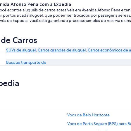
enida Afonso Pena com a Expedia
ocê econtre aluguéis de carros acessíveis em Avenida Afonso Pena e te
ntos a cada aluguel, que podem ser trocados por passagens aéreas, p
avés da Expedia, você está garantindo processo simples de reserva e um
 de Carros
SUVs de aluguel
,
Carros grandes de aluguel
,
Carros econômicos de a
Busque transporte de
pedia
Voos de Belo Horizonte
Voos de Porto Seguro (BPS) para Be