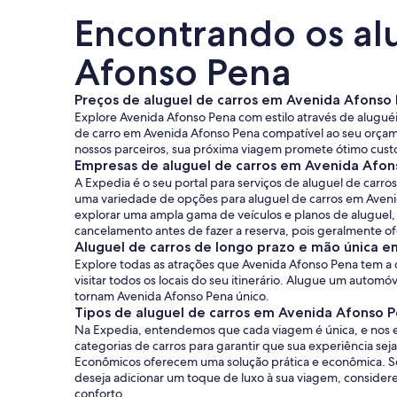
Encontrando os al
Afonso Pena
Preços de aluguel de carros em Avenida Afonso
Explore Avenida Afonso Pena com estilo através de aluguéis
de carro em Avenida Afonso Pena compatível ao seu orçam
nossos parceiros, sua próxima viagem promete ótimo custo
Empresas de aluguel de carros em Avenida Afon
A Expedia é o seu portal para serviços de aluguel de car
uma variedade de opções para aluguel de carros em Aveni
explorar uma ampla gama de veículos e planos de aluguel, 
cancelamento antes de fazer a reserva, pois geralmente ofe
Aluguel de carros de longo prazo e mão única 
Explore todas as atrações que Avenida Afonso Pena tem a 
visitar todos os locais do seu itinerário. Alugue um auto
tornam Avenida Afonso Pena único.
Tipos de aluguel de carros em Avenida Afonso 
Na Expedia, entendemos que cada viagem é única, e nos e
categorias de carros para garantir que sua experiência se
Econômicos oferecem uma solução prática e econômica. Se
deseja adicionar um toque de luxo à sua viagem, consider
conforto.