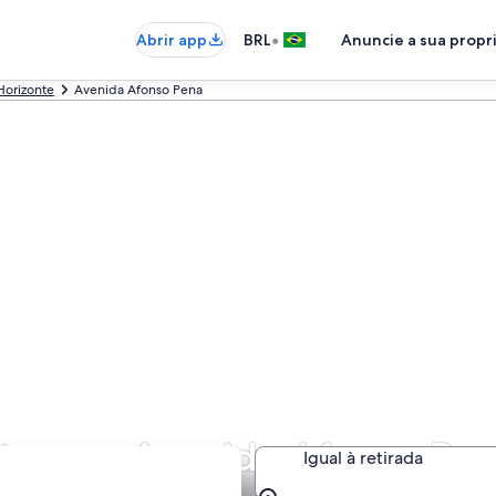
•
Abrir app
BRL
Anuncie a sua prop
Horizonte
Avenida Afonso Pena
atos em Avenida Afonso Pe
Igual à retirada