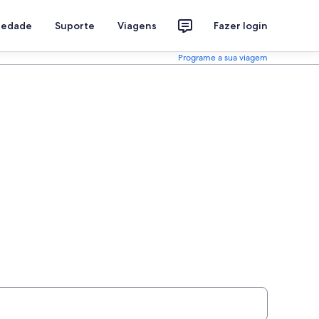
riedade
Suporte
Viagens
Fazer login
Programe a sua viagem
na