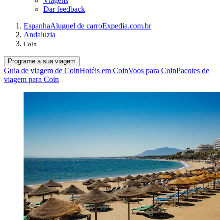
Viagens
Dar feedback
Espanha
Aluguel de carro
Expedia.com.br
Andaluzia
Coin
Programe a sua viagem
Guia de viagem de Coin
Hotéis em Coin
Voos para Coin
Pacotes de
viagem para Coin