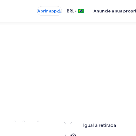
•
Abrir app
BRL
Anuncie a sua prop
Andaluzia
Igual à retirada