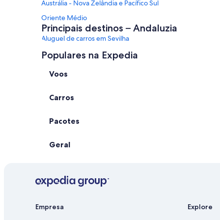
Austrália - Nova Zelândia e Pacífico Sul
Oriente Médio
Principais destinos – Andaluzia
Aluguel de carros em Sevilha
Aluguel de carros em Marbella
Populares na Expedia
Aluguel de carros em Granada
Voos
Aluguel de carros em Fuengirola
Carros
Aluguel de carros em Cádiz
Aluguéis de carro em outros destinos
Aluguel de carros em Las Vegas
Pacotes
Aluguel de carros em Orlando
Geral
Aluguel de carros em Paris
Aluguel de carros em Miami
Aluguel de carros em Roma
Aluguel de carros em Riviera Maya
Aluguel de carros em São Francisco
Empresa
Explore