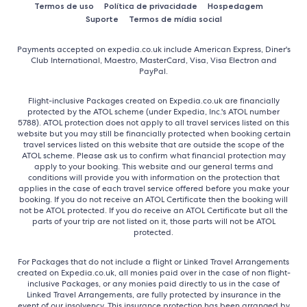
Termos de uso
Política de privacidade
Hospedagem
Suporte
Termos de mídia social
Payments accepted on expedia.co.uk include American Express, Diner's
Club International, Maestro, MasterCard, Visa, Visa Electron and
PayPal.
Flight-inclusive Packages created on Expedia.co.uk are financially
protected by the ATOL scheme (under Expedia, Inc.'s ATOL number
5788). ATOL protection does not apply to all travel services listed on this
website but you may still be financially protected when booking certain
travel services listed on this website that are outside the scope of the
ATOL scheme. Please ask us to confirm what financial protection may
apply to your booking. This website and our general terms and
conditions will provide you with information on the protection that
applies in the case of each travel service offered before you make your
booking. If you do not receive an ATOL Certificate then the booking will
not be ATOL protected. If you do receive an ATOL Certificate but all the
parts of your trip are not listed on it, those parts will not be ATOL
protected.
For Packages that do not include a flight or Linked Travel Arrangements
created on Expedia.co.uk, all monies paid over in the case of non flight-
inclusive Packages, or any monies paid directly to us in the case of
Linked Travel Arrangements, are fully protected by insurance in the
event of our insolvency. This insurance protection has been arranged by