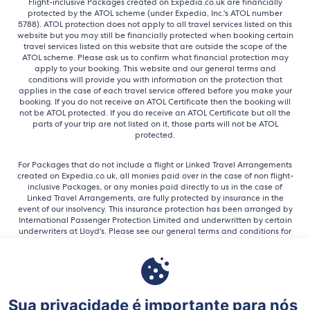
Flight-inclusive Packages created on Expedia.co.uk are financially
protected by the ATOL scheme (under Expedia, Inc.'s ATOL number
5788). ATOL protection does not apply to all travel services listed on this
website but you may still be financially protected when booking certain
travel services listed on this website that are outside the scope of the
ATOL scheme. Please ask us to confirm what financial protection may
apply to your booking. This website and our general terms and
conditions will provide you with information on the protection that
applies in the case of each travel service offered before you make your
booking. If you do not receive an ATOL Certificate then the booking will
not be ATOL protected. If you do receive an ATOL Certificate but all the
parts of your trip are not listed on it, those parts will not be ATOL
protected.
For Packages that do not include a flight or Linked Travel Arrangements
created on Expedia.co.uk, all monies paid over in the case of non flight-
inclusive Packages, or any monies paid directly to us in the case of
Linked Travel Arrangements, are fully protected by insurance in the
event of our insolvency. This insurance protection has been arranged by
International Passenger Protection Limited and underwritten by certain
underwriters at Lloyd's. Please see our general terms and conditions for
more information about financial protection, or for more information on
the ATOL Certificate go to: www.caa.co.uk.
Expedia, Inc. is not responsible for content on external Web sites.
Sua privacidade é importante para nós