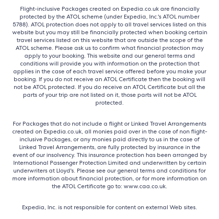
Flight-inclusive Packages created on Expedia.co.uk are financially
protected by the ATOL scheme (under Expedia, Inc.'s ATOL number
5788). ATOL protection does not apply to all travel services listed on this
website but you may still be financially protected when booking certain
travel services listed on this website that are outside the scope of the
ATOL scheme. Please ask us to confirm what financial protection may
apply to your booking. This website and our general terms and
conditions will provide you with information on the protection that
applies in the case of each travel service offered before you make your
booking. If you do not receive an ATOL Certificate then the booking will
not be ATOL protected. If you do receive an ATOL Certificate but all the
parts of your trip are not listed on it, those parts will not be ATOL
protected.
For Packages that do not include a flight or Linked Travel Arrangements
created on Expedia.co.uk, all monies paid over in the case of non flight-
inclusive Packages, or any monies paid directly to us in the case of
Linked Travel Arrangements, are fully protected by insurance in the
event of our insolvency. This insurance protection has been arranged by
International Passenger Protection Limited and underwritten by certain
underwriters at Lloyd's. Please see our general terms and conditions for
more information about financial protection, or for more information on
the ATOL Certificate go to: www.caa.co.uk.
Expedia, Inc. is not responsible for content on external Web sites.