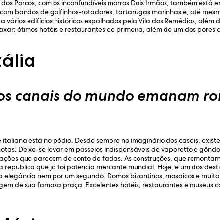
a dos Porcos, com os inconfundíveis morros Dois Irmãos, também está e
 com bandos de golfinhos-rotadores, tartarugas marinhas e, até mesm
ga vários edifícios históricos espalhados pela Vila dos Remédios, além 
axar: ótimos hotéis e restaurantes de primeira, além de um dos pores do 
tália
os canais do mundo emanam ro
italiana está no pódio. Desde sempre no imaginário dos casais, existe
ilhotas. Deixe-se levar em passeios indispensáveis de vaporetto e gôn
ações que parecem de conto de fadas. As construções, que remontam 
 república que já foi potência mercante mundial. Hoje, é um dos desti
e a elegância nem por um segundo. Domos bizantinos, mosaicos e muito
em de sua famosa praça. Excelentes hotéis, restaurantes e museus 