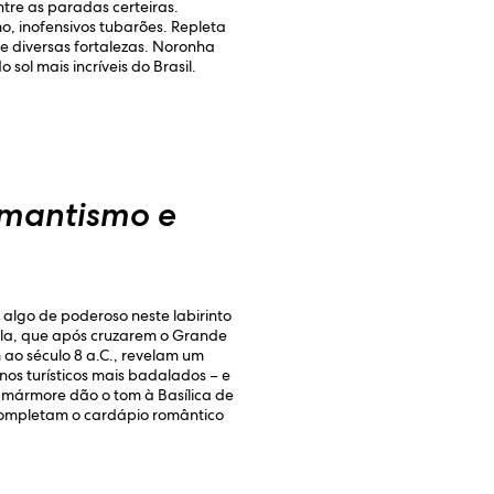
ntre as paradas certeiras.
o, inofensivos tubarões. Repleta
de diversas fortalezas. Noronha
sol mais incríveis do Brasil.
mantismo e
 algo de poderoso neste labirinto
dola, que após cruzarem o Grande
ao século 8 a.C., revelam um
nos turísticos mais badalados – e
 mármore dão o tom à Basílica de
completam o cardápio romântico