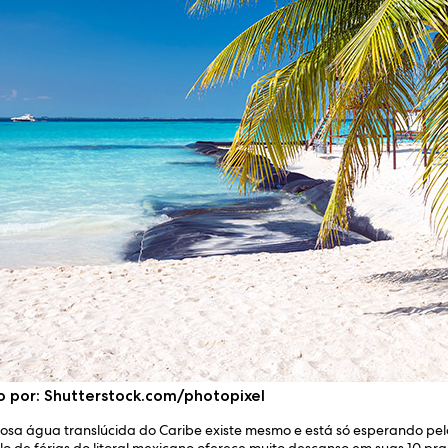
o por: Shutterstock.com/photopixel
mosa água translúcida do Caribe existe mesmo e está só esperando p
o de férias do litoral mexicano oferece muito descanso em suas 10 pra