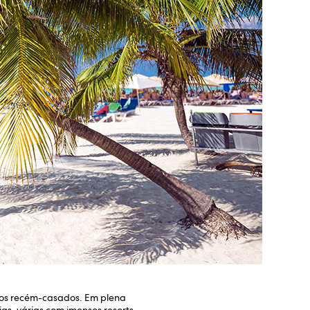
elos recém-casados. Em plena
ias, várias com imensos resorts