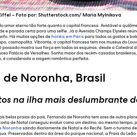
 Eiffel – Foto por: Shutterstock.com/ Maria Mylnikova
 amor eterno tão forte quanto a capital francesa. Avistável a quilômetr
dade e parada certa para uma selfie. Já a Avenida Champs Elysées re
riunfo. Há muitas opções de
hotéis em Paris
para todos os gostos e bo
, cosmopolita. Vibrante, a capital francesa tem nos museus do Lou
 O passado mostra sua força em todas as esquinas, desde a Catedral d
uoso Palácio de Versalhes. Sonho maior dos recém-casados brasileiro
so, é considerada a viagem romântica perfeita.
 de Noronha, Brasil
tos na ilha mais deslumbrante do
s belas praias do país, Fernando de Noronha tem ares de outro plane
costa de Natal conseguiu evoluir como um destino, ao mesmo tempo, pr
de Noronha
saindo diariamente de Natal e do Recife. Sem o turismo d
gua. Preservadas dentro da área do parque nacional, a Praia do Leão