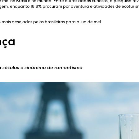
e mel no Brasil e no mundo. Entre outros dados curiosos, a pesquisa rev
gem, enquanto 18,8% procuram por aventura e atividades de ecoturis
 mais desejados pelos brasileiros para a lua de mel.
ança
á séculos e sinônimo de romantismo