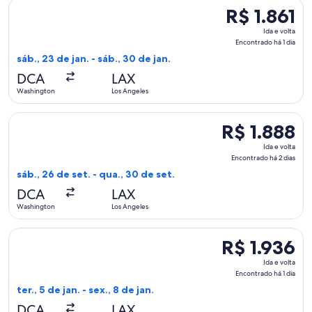
Selecionar o voo da American Airlines, que sai em sáb., 23 de
R$ 1.861
R$ 1.861
Ida
Ida e volta
e
Encontrado há 1 dia
volta,
sáb., 23 de jan. - sáb., 30 de jan.
Encontrado
DCA
LAX
há
Washington
Los Angeles
1
dia
Selecionar o voo da Delta, que sai em sáb., 26 de set. de Wa
R$ 1.888
R$ 1.888
Ida
Ida e volta
e
Encontrado há 2 dias
volta,
sáb., 26 de set. - qua., 30 de set.
Encontrado
DCA
LAX
há
Washington
Los Angeles
2
dias
Selecionar o voo da American Airlines, que sai em ter., 5 de 
R$ 1.936
R$ 1.936
Ida
Ida e volta
e
Encontrado há 1 dia
volta,
ter., 5 de jan. - sex., 8 de jan.
Encontrado
DCA
LAX