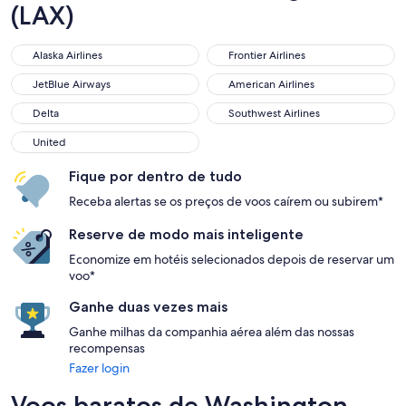
(LAX)
Alaska Airlines
Frontier Airlines
Alaska Airlines
Frontier Airlines
JetBlue Airways
American Airlines
JetBlue Airways
American Airlines
Delta
Southwest Airlines
Delta
Southwest Airlines
United
United
Fique por dentro de tudo
Receba alertas se os preços de voos caírem ou subirem*
Reserve de modo mais inteligente
Economize em hotéis selecionados depois de reservar um
voo*
Ganhe duas vezes mais
Ganhe milhas da companhia aérea além das nossas
recompensas
Fazer login
Voos baratos de Washington