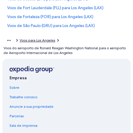
Voos de Fort Lauderdale (FLL) para Los Angeles (LAX)
Voos de Fortaleza (FOR) para Los Angeles (LAX)
Voos de São Paulo (GRU) para Los Angeles (LAX)
Voos de Las Vegas (LAS) para Los Angeles (LAX)
Voos para Los Angeles
Voos de Belo Horizonte (PLU) para Los Angeles (LAX)
Voos do aeroporto de Ronald Reagan Washington National para o aeroporto
Voos de Porto Alegre (POA) para Los Angeles (LAX)
de Aeroporto Internacional de Los Angeles
Voos de Rio de Janeiro (RIO) para Los Angeles (LAX)
Voos de São Paulo (SAO) para Los Angeles (LAX)
Empresa
Voos para Aeroporto Internacional de Los Angeles
Voos para Los Angeles
Sobre
Trabalhe conosco
Anuncie a sua propriedade
Parcerias
Sala de imprensa