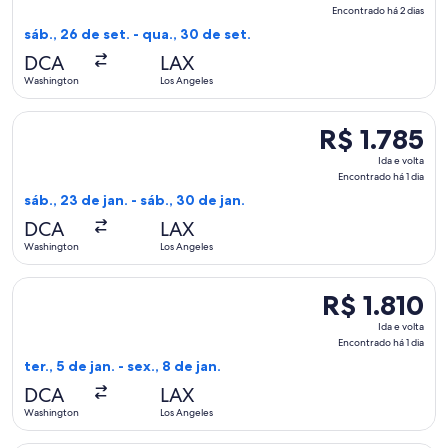
e
Encontrado há 2 dias
volta,
sáb., 26 de set. - qua., 30 de set.
Encontrado
DCA
LAX
há
Washington
Los Angeles
2
dias
Selecionar o voo da American Airlines, que sai em sáb., 23 d
R$ 1.785
R$ 1.785
Ida
Ida e volta
e
Encontrado há 1 dia
volta,
sáb., 23 de jan. - sáb., 30 de jan.
Encontrado
DCA
LAX
há
Washington
Los Angeles
1
dia
Selecionar o voo da Delta, que sai em ter., 5 de jan. de Wash
R$ 1.810
R$ 1.810
Ida
Ida e volta
e
Encontrado há 1 dia
volta,
ter., 5 de jan. - sex., 8 de jan.
Encontrado
DCA
LAX
há
Washington
Los Angeles
1
dia