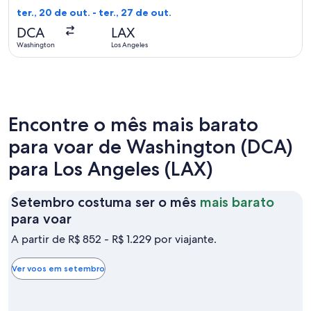
volta,
ter., 20 de out. - ter., 27 de out.
Encontrado
DCA
LAX
há
Washington
Los Angeles
4
dias
Encontre o mês mais barato
para voar de Washington (DCA)
para Los Angeles (LAX)
Setembro costuma ser o mês
mais barato
Setembro
para voar
costuma
A partir de R$ 852 - R$ 1.229 por viajante.
ser
o
Ver voos em setembro
mês
mais