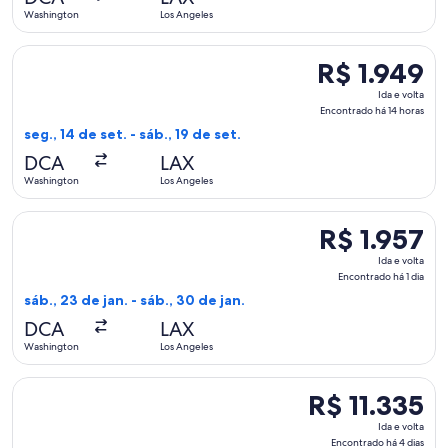
há
Washington
Los Angeles
1
dia
Selecionar o voo da American Airlines, que sai em seg., 14 de
R$ 1.949
R$ 1.949
Ida
Ida e volta
e
Encontrado há 14 horas
volta,
seg., 14 de set. - sáb., 19 de set.
Encontrado
DCA
LAX
há
Washington
Los Angeles
14
horas
Selecionar o voo da American Airlines, que sai em sáb., 23 de
R$ 1.957
R$ 1.957
Ida
Ida e volta
e
Encontrado há 1 dia
volta,
sáb., 23 de jan. - sáb., 30 de jan.
Encontrado
DCA
LAX
há
Washington
Los Angeles
1
dia
Selecionar o voo da United, que sai em ter., 20 de out. de W
R$ 11.335
R$ 11.335
Ida
Ida e volta
e
Encontrado há 4 dias