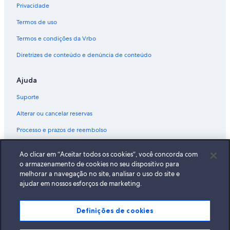
Privacidade
Termos de uso
Termos e condições da Vrbo
Diretrizes de conteúdo e denúncia de conteúdo
Ajuda
Suporte
Alterar ou cancelar reservas
Processo e prazos de reembolso
Reserve um voo usando um crédito da companhia aérea
Ao clicar em “Aceitar todos os cookies”, você concorda com
Documentos para viagens internacionais
o armazenamento de cookies no seu dispositivo para
melhorar a navegação no site, analisar o uso do site e
ajudar em nossos esforços de marketing.
Definições de cookies
A Expedia, Inc. não se responsabiliza pelo conteúdo dos sites externos.
© 2026 Expedia, Inc., uma empresa do Expedia Group. Todos os direitos