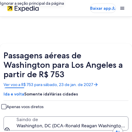
Ignorar a seção principal da página
Baixar app
Passagens aéreas de
Washington para Los Angeles a
partir de R$ 753
Abre
Ver voo a R$ 753 para sábado, 23 de jan. de 2027
em
Ida e volta
Somente ida
Várias cidades
uma
nova
janela
Apenas voos diretos
Saindo de
Washington, DC (DCA-Ronald Reagan Washington Nat