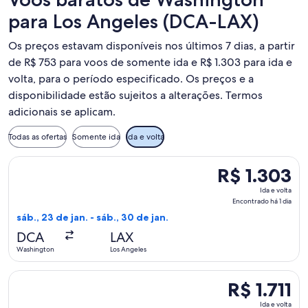
para Los Angeles (DCA-LAX)
Os preços estavam disponíveis nos últimos 7 dias, a partir
de R$ 753 para voos de somente ida e R$ 1.303 para ida e
volta, para o período especificado. Os preços e a
disponibilidade estão sujeitos a alterações. Termos
adicionais se aplicam.
Todas as ofertas
Somente ida
Ida e volta
Selecionar o voo da Delta, que sai em sáb., 23 de jan. de Wa
R$ 1.303
R$ 1.303
Ida
Ida e volta
e
Encontrado há 1 dia
volta,
sáb., 23 de jan. - sáb., 30 de jan.
Encontrado
DCA
LAX
há
Washington
Los Angeles
1
dia
Selecionar o voo da Delta, que sai em sáb., 26 de set. de Was
R$ 1.711
R$ 1.711
Ida
Ida e volta