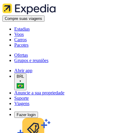
Compre suas viagens
Estadias
Voos
Carros
Pacotes
Ofertas
Grupos e reuniões
Abrir app
BRL
•
Anuncie a sua propriedade
Suporte
Viagens
Fazer login