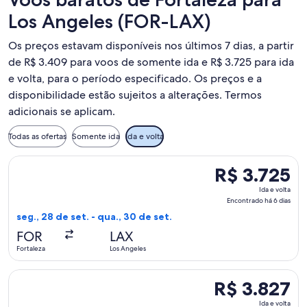
Los Angeles (FOR-LAX)
Os preços estavam disponíveis nos últimos 7 dias, a partir
de R$ 3.409 para voos de somente ida e R$ 3.725 para ida
e volta, para o período especificado. Os preços e a
disponibilidade estão sujeitos a alterações. Termos
adicionais se aplicam.
Todas as ofertas
Somente ida
Ida e volta
Selecionar o voo da Delta, que sai em seg., 28 de set. de For
R$ 3.725
R$ 3.725
Ida
Ida e volta
e
Encontrado há 6 dias
volta,
seg., 28 de set. - qua., 30 de set.
Encontrado
FOR
LAX
há
Fortaleza
Los Angeles
6
dias
Selecionar o voo da Delta, que sai em seg., 28 de set. de For
R$ 3.827
R$ 3.827
Ida
Ida e volta