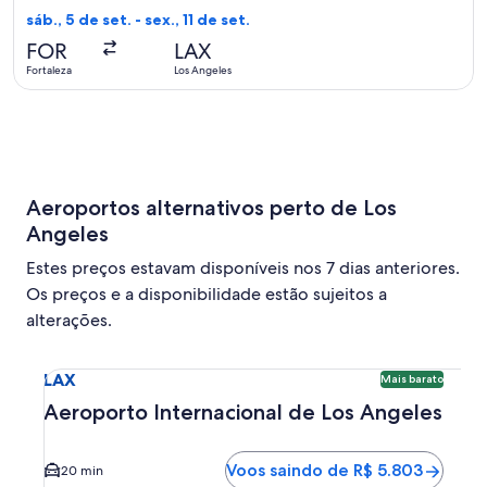
volta,
sáb., 5 de set. - sex., 11 de set.
Encontrado
FOR
LAX
há
Fortaleza
Los Angeles
1
dia
Aeroportos alternativos perto de Los
Angeles
Estes preços estavam disponíveis nos 7 dias anteriores.
Os preços e a disponibilidade estão sujeitos a
alterações.
Seleciona o voo para Aeroporto Internacional de Los Ange
LAX
Mais barato
Aeroporto Internacional de Los Angeles
Voos saindo de R$ 5.803
20 min