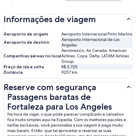
Informações de viagem
Aeroporto de origem
Aeroporto Internacional Pinto Martins
Aeroporto Internacional de Los
Aeroporto de destino
Angeles
Aeromexico, Air Canada, American
Companhias aéreas no local
Airlines, Copa, Delta, LATAM Airlines
Group
Preço de ida e volta
R$ 3.725
Distância
9257
km
Reserve com segurança
Passagens baratas de Fortaleza para Los Angeles
Passagens baratas de
Fortaleza para Los Angeles
Na hora de viajar, o que pode parecer complicado e cansativo
fica muito simples aqui na Expedia. Com os melhores pacotes e
tarifas exclusivas, você personaliza a sua viagem e paga muito
mais barato. Então, que tal aproveitar e reservar as suas