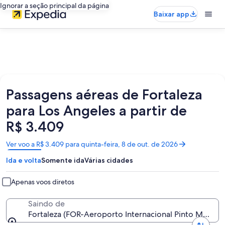
Ignorar a seção principal da página
Baixar app
Passagens aéreas de Fortaleza
para Los Angeles a partir de
R$ 3.409
Abre
Ver voo a R$ 3.409 para quinta-feira, 8 de out. de 2026
em
Ida e volta
Somente ida
Várias cidades
uma
nova
janela
Apenas voos diretos
Saindo de
Fortaleza (FOR-Aeroporto Internacional Pinto Martins