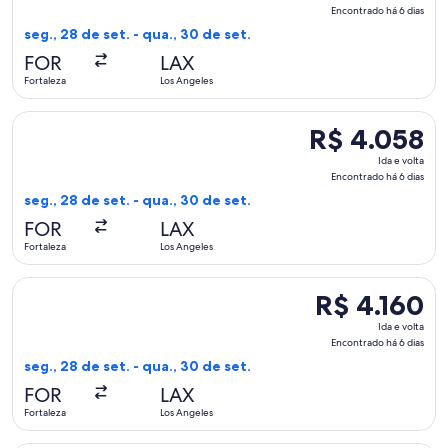
e
Encontrado há 6 dias
volta,
seg., 28 de set. - qua., 30 de set.
Encontrado
FOR
LAX
há
Fortaleza
Los Angeles
6
dias
Selecionar o voo da Delta, que sai em seg., 28 de set. de For
R$ 4.058
R$ 4.058
Ida
Ida e volta
e
Encontrado há 6 dias
volta,
seg., 28 de set. - qua., 30 de set.
Encontrado
FOR
LAX
há
Fortaleza
Los Angeles
6
dias
Selecionar o voo da Delta, que sai em seg., 28 de set. de For
R$ 4.160
R$ 4.160
Ida
Ida e volta
e
Encontrado há 6 dias
volta,
seg., 28 de set. - qua., 30 de set.
Encontrado
FOR
LAX
há
Fortaleza
Los Angeles
6
dias