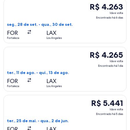
Selecionar o voo da Delta, que sai em seg., 28 de set. de For
R$ 4.263
R$ 4.263
Ida
Ida e volta
e
Encontrado há 6 dias
volta,
seg., 28 de set. - qua., 30 de set.
Encontrado
FOR
LAX
há
Fortaleza
Los Angeles
6
dias
Selecionar o voo da Delta, que sai em ter., 11 de ago. de For
R$ 4.265
R$ 4.265
Ida
Ida e volta
e
Encontrado há 1 dia
volta,
ter., 11 de ago. - qui., 13 de ago.
Encontrado
FOR
LAX
há
Fortaleza
Los Angeles
1
dia
Selecionar o voo da LATAM Airlines Group, que sai em ter., 2
R$ 5.441
R$ 5.441
Ida
Ida e volta
e
Encontrado há 5 dias
volta,
ter., 25 de mai. - qua., 2 de jun.
Encontrado
FOR
LAX