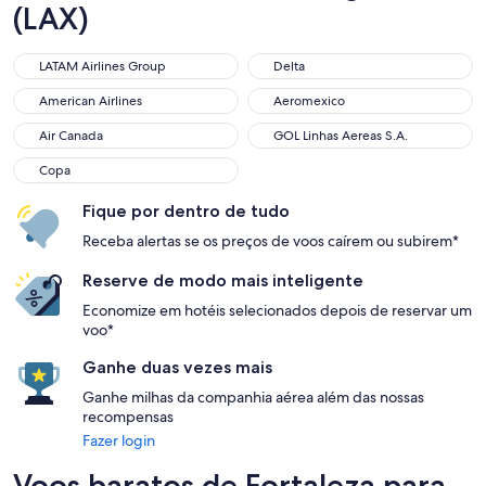
(LAX)
LATAM Airlines Group
Delta
LATAM Airlines Group
Delta
American Airlines
Aeromexico
American Airlines
Aeromexico
Air Canada
GOL Linhas Aereas S.A.
Air Canada
GOL Linhas Aereas S.A.
Copa
Copa
Fique por dentro de tudo
Receba alertas se os preços de voos caírem ou subirem*
Reserve de modo mais inteligente
Economize em hotéis selecionados depois de reservar um
voo*
Ganhe duas vezes mais
Ganhe milhas da companhia aérea além das nossas
recompensas
Fazer login
Voos baratos de Fortaleza para