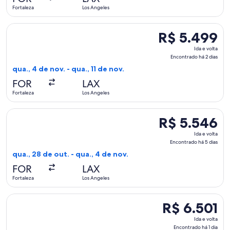
há
Fortaleza
Los Angeles
5
dias
Selecionar o voo da Air Canada, que sai em qua., 4 de nov. de
R$ 5.499
R$ 5.499
Ida
Ida e volta
e
Encontrado há 2 dias
volta,
qua., 4 de nov. - qua., 11 de nov.
Encontrado
FOR
LAX
há
Fortaleza
Los Angeles
2
dias
Selecionar o voo da GOL Linhas Aereas S.A., que sai em qua.,
R$ 5.546
R$ 5.546
Ida
Ida e volta
e
Encontrado há 5 dias
volta,
qua., 28 de out. - qua., 4 de nov.
Encontrado
FOR
LAX
há
Fortaleza
Los Angeles
5
dias
Selecionar o voo da American Airlines, que sai em sáb., 5 de s
R$ 6.501
R$ 6.501
Ida
Ida e volta
e
Encontrado há 1 dia