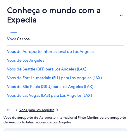
Conheça o mundo com a
Expedia
Voos
Carros
Voos de Aeroporto Internacional de Los Angeles
Voos de Los Angeles
Voos de Seattle (BFI) para Los Angeles (LAX)
Voos de Fort Lauderdale (FLL) para Los Angeles (LAX)
Voos de São Paulo (GRU) para Los Angeles (LAX)
Voos de Las Vegas (LAS) para Los Angeles (LAX)
Voos de Belo Horizonte (PLU) para Los Angeles (LAX)
Voos para Los Angeles
Voos de Porto Alegre (POA) para Los Angeles (LAX)
Voos do aeroporto de Aeroporto Internacional Pinto Martins para o aeroporto
Voos de Rio de Janeiro (RIO) para Los Angeles (LAX)
de Aeroporto Internacional de Los Angeles
Voos de São Paulo (SAO) para Los Angeles (LAX)