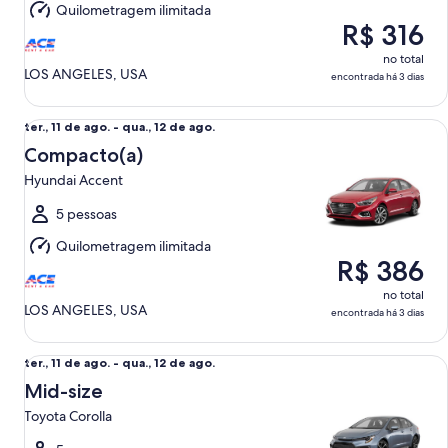
Quilometragem ilimitada
12
R$ 316
de
ago.
no total
LOS ANGELES, USA
encontrada há 3 dias
Compacto(a) Hyundai Accent
ter.,
ter., 11 de ago. - qua., 12 de ago.
11
Compacto(a)
de
Hyundai Accent
ago.
a
5 pessoas
qua.,
Quilometragem ilimitada
12
R$ 386
de
ago.
no total
LOS ANGELES, USA
encontrada há 3 dias
Mid-size Toyota Corolla
ter.,
ter., 11 de ago. - qua., 12 de ago.
11
Mid-size
de
Toyota Corolla
ago.