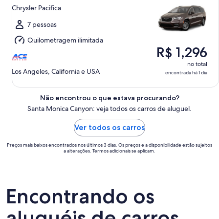
de
Chrysler Pacifica
ago.
a
7 pessoas
sex.,
Quilometragem ilimitada
14
R$ 1,296
de
ago.
no total
Los Angeles, California e USA
encontrada há 1 dia
Não encontrou o que estava procurando?
Santa Monica Canyon: veja todos os carros de aluguel.
Ver todos os carros
Preços mais baixos encontrados nos últimos 3 dias. Os preços e a disponibilidade estão sujeitos
a alterações. Termos adicionais se aplicam.
Encontrando os
aluguéis de carros