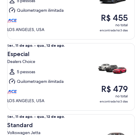
a
5 pessoas
qua.,
Quilometragem ilimitada
12
R$ 455
de
ago.
no total
LOS ANGELES, USA
encontrada há 3 dias
Especial Dealers Choice
ter.,
ter., 11 de ago. - qua., 12 de ago.
11
Especial
de
Dealers Choice
ago.
a
5 pessoas
qua.,
Quilometragem ilimitada
12
R$ 479
de
ago.
no total
LOS ANGELES, USA
encontrada há 3 dias
Standard Volkswagen Jetta
ter.,
ter., 11 de ago. - qua., 12 de ago.
11
Standard
de
Volkswagen Jetta