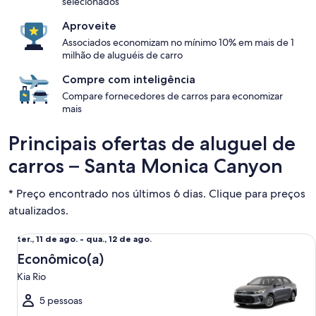
selecionados
Aproveite
Associados economizam no mínimo 10% em mais de 1
milhão de aluguéis de carro
Compre com inteligência
Compare fornecedores de carros para economizar
mais
Principais ofertas de aluguel de
carros – Santa Monica Canyon
* Preço encontrado nos últimos 6 dias. Clique para preços
atualizados.
Econômico(a) Kia Rio
ter.,
ter., 11 de ago. - qua., 12 de ago.
11
Econômico(a)
de
Kia Rio
ago.
a
5 pessoas
qua.,