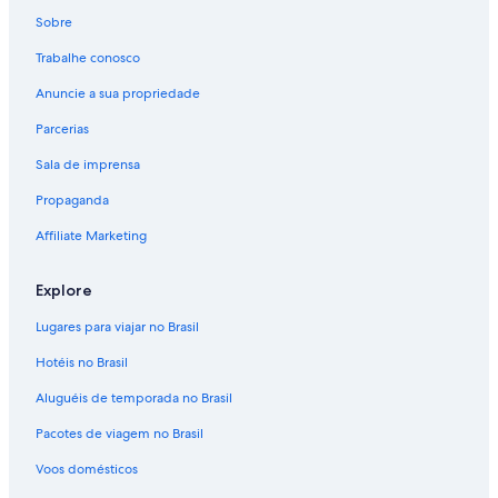
Voos de Rio de Janeiro (RIO) para Los Angeles (LAX)
Sobre
Voos de São Paulo (SAO) para Los Angeles (LAX)
Trabalhe conosco
Voos para Aeroporto Internacional de Los Angeles
Anuncie a sua propriedade
Voos para Los Angeles
Parcerias
Sala de imprensa
Propaganda
Affiliate Marketing
Explore
Lugares para viajar no Brasil
Hotéis no Brasil
Aluguéis de temporada no Brasil
Pacotes de viagem no Brasil
Voos domésticos