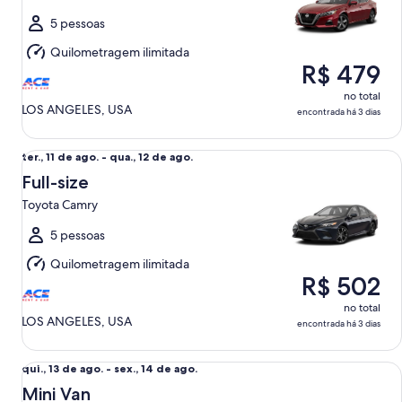
ago.
a
5 pessoas
qua.,
Quilometragem ilimitada
12
R$ 479
de
ago.
no total
LOS ANGELES, USA
encontrada há 3 dias
Full-size Toyota Camry
ter.,
ter., 11 de ago. - qua., 12 de ago.
11
Full-size
de
Toyota Camry
ago.
a
5 pessoas
qua.,
Quilometragem ilimitada
12
R$ 502
de
ago.
no total
LOS ANGELES, USA
encontrada há 3 dias
Mini Van Chrysler Pacifica
qui.,
qui., 13 de ago. - sex., 14 de ago.
13
Mini Van