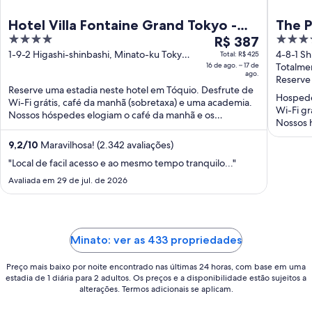
Hotel Villa Fontaine Grand Tokyo -
The P
4
O
5
Shiodome
R$ 387
Prefe
out
preço
out
1-9-2 Higashi-shinbashi, Minato-ku Tokyo
4-8-1 S
Total: R$ 425
Colle
Tokyo-to
16 de ago. – 17 de
to
Totalme
of
é
of
ago.
Reserve
5
de
5
Reserve uma estadia neste hotel em Tóquio. Desfrute de
R$ 387
Hospede
Wi-Fi grátis, café da manhã (sobretaxa) e uma academia.
Wi-Fi gr
por
Nossos hóspedes elogiam o café da manhã e os
Nossos h
diária
funcionários ...
para
9,2
/
10
Maravilhosa! (2.342 avaliações)
uma
"Local de facil acesso e ao mesmo tempo tranquilo..."
estadia
Avaliada em 29 de jul. de 2026
de
16
de
ago.
Minato: ver as 433 propriedades
a
17
Preço mais baixo por noite encontrado nas últimas 24 horas, com base em uma
de
estadia de 1 diária para 2 adultos. Os preços e a disponibilidade estão sujeitos a
ago..
alterações. Termos adicionais se aplicam.