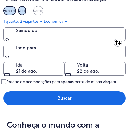
Escolha dois ou mais produtos e economize na sua viagem:
de
ago.
ago.
-
Estadias
Voos
Carros
9
de
1 quarto, 2 viajantes
Econômica
ago.
Saindo de
Saindo de
Indo para
Indo para
Ida
Volta
21 de ago.
22 de ago.
Preciso de acomodações para apenas parte de minha viagem
Buscar
Conheça o mundo com a