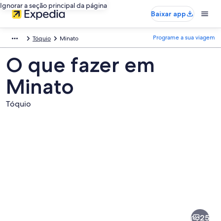
Ignorar a seção principal da página
Baixar app
Programe a sua viagem
Tóquio
Minato
O que fazer em
Minato
Tóquio
Fotos
de
Minato
25