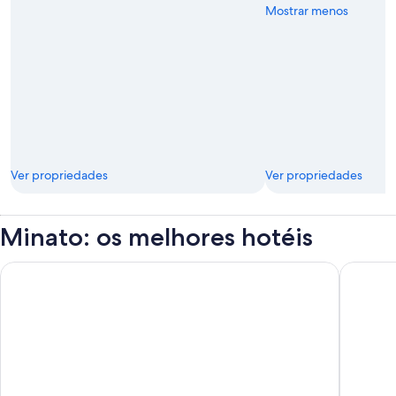
Mostrar menos
Ver propriedades
Ver propriedades
Minato: os melhores hotéis
Hotel Villa Fontaine Grand Tokyo - Shiodome
The Prin