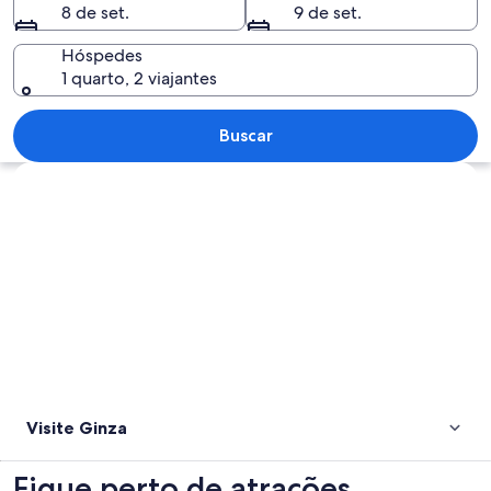
8 de set.
9 de set.
Hóspedes
1 quarto, 2 viajantes
Uma rua urbana movimentada com prédi
Buscar
Explorar mapa
Visite Ginza
Fique perto de atrações