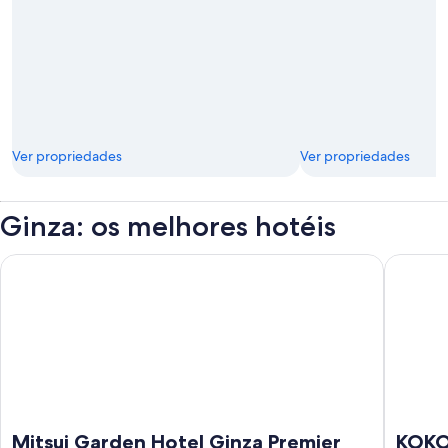
Ver propriedades
Ver propriedades
Ginza: os melhores hotéis
Mitsui Garden Hotel Ginza Premier
KOKO HO
Mitsui Garden Hotel Ginza Premier
KOKO