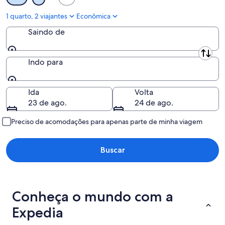
-
16
1 quarto, 2 viajantes
Econômica
de
Saindo de
ago.
Saindo de
Indo para
Indo para
Ida
Volta
23 de ago.
24 de ago.
Preciso de acomodações para apenas parte de minha viagem
Buscar
Conheça o mundo com a
Expedia