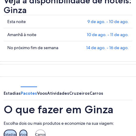
Veja a disponibilidade de hotéis:
Ginza
Confira
Esta noite
9 de ago. - 10 de ago.
os
preços
Confira
Amanhã à noite
10 de ago. - 11 de ago.
em
os
Ginza
preços
Confira
No próximo fim de semana
14 de ago. - 16 de ago.
para
em
os
esta
Ginza
preços
noite,
para
em
9
amanhã
Ginza
de
à
para
ago.
noite,
o
-
10
próximo
Estadias
Pacotes
Voos
Atividades
Cruzeiros
Carros
10
de
fim
de
ago.
de
O que fazer em Ginza
ago.
-
semana,
11
14
Escolha dois ou mais produtos e economize na sua viagem:
de
de
ago.
ago.
Estadias
Voos
Carros