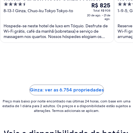
4.5
O
3.5
R$ 825
out
preço
out
8-13-1 Ginza, Chuo-ku Tokyo Tokyo-to
1-9-5, 
Total: R$ 908
20 de ago. – 21 de
of
é
of
ago.
5
de
5
Hospede-se neste hotel de luxo em Tóquio. Desfrute de
Reserve
R$ 825
Wi-Fi grátis, café da manhã (sobretaxa) e serviço de
Wi-Fi gr
por
massagem nos quartos. Nossos hóspedes elogiam os
arrumaç
diária
funcionários ...
...
para
uma
estadia
de
20
de
ago.
Ginza: ver as 6.754 propriedades
a
21
Preço mais baixo por noite encontrado nas últimas 24 horas, com base em uma
de
estadia de 1 diária para 2 adultos. Os preços e a disponibilidade estão sujeitos a
ago..
alterações. Termos adicionais se aplicam.