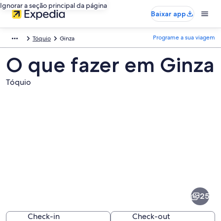
Ignorar a seção principal da página
Baixar app
Programe a sua viagem
Tóquio
Ginza
O que fazer em Ginza
Tóquio
Fotos
de
Ginza
25
Check-in
Check-out