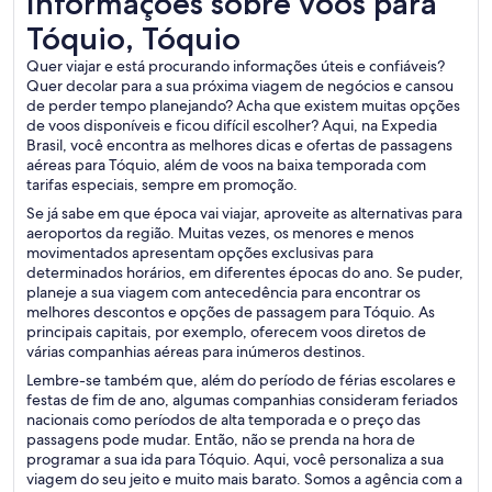
Informações sobre voos para
Tóquio, Tóquio
Quer viajar e está procurando informações úteis e confiáveis?
Quer decolar para a sua próxima viagem de negócios e cansou
de perder tempo planejando? Acha que existem muitas opções
de voos disponíveis e ficou difícil escolher? Aqui, na Expedia
Brasil, você encontra as melhores dicas e ofertas de passagens
aéreas para Tóquio, além de voos na baixa temporada com
tarifas especiais, sempre em promoção.
Se já sabe em que época vai viajar, aproveite as alternativas para
aeroportos da região. Muitas vezes, os menores e menos
movimentados apresentam opções exclusivas para
determinados horários, em diferentes épocas do ano. Se puder,
planeje a sua viagem com antecedência para encontrar os
melhores descontos e opções de passagem para Tóquio. As
principais capitais, por exemplo, oferecem voos diretos de
várias companhias aéreas para inúmeros destinos.
Lembre-se também que, além do período de férias escolares e
festas de fim de ano, algumas companhias consideram feriados
nacionais como períodos de alta temporada e o preço das
passagens pode mudar. Então, não se prenda na hora de
programar a sua ida para Tóquio. Aqui, você personaliza a sua
viagem do seu jeito e muito mais barato. Somos a agência com a