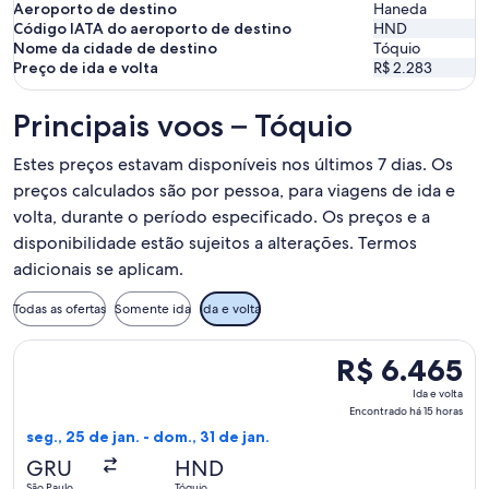
Aeroporto de destino
Haneda
Código IATA do aeroporto de destino
HND
Nome da cidade de destino
Tóquio
Preço de ida e volta
R$ 2.283
Principais voos – Tóquio
Estes preços estavam disponíveis nos últimos 7 dias. Os
preços calculados são por pessoa, para viagens de ida e
volta, durante o período especificado. Os preços e a
disponibilidade estão sujeitos a alterações. Termos
adicionais se aplicam.
Todas as ofertas
Somente ida
Ida e volta
Selecionar o voo da Japan Airlines, que sai em seg., 25 de j
R$ 6.465
R$ 6.465
Ida
Ida e volta
e
Encontrado há 15 horas
volta,
seg., 25 de jan. - dom., 31 de jan.
Encontrado
GRU
HND
há
São Paulo
Tóquio