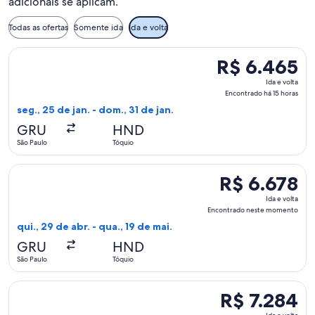
adicionais se aplicam.
Todas as ofertas
Somente ida
Ida e volta
Selecionar o voo da Japan Airlines, que sai em seg., 25 de j
R$ 6.465
R$ 6.465
Ida
Ida e volta
e
Encontrado há 15 horas
volta,
seg., 25 de jan. - dom., 31 de jan.
Encontrado
GRU
HND
há
São Paulo
Tóquio
15
horas
Selecionar o voo da LATAM Airlines Group, que sai em qui., 
R$ 6.678
R$ 6.678
Ida
Ida e volta
e
Encontrado neste momento
volta,
qui., 29 de abr. - qua., 19 de mai.
Encontrado
GRU
HND
neste
São Paulo
Tóquio
momento
Selecionar o voo da Turkish Airlines, que sai em sáb., 8 de a
R$ 7.284
R$ 7.284
Ida