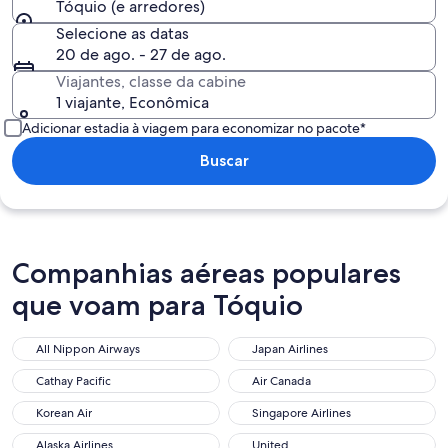
Tóquio (e arredores)
Selecione as datas
20 de ago. - 27 de ago.
Viajantes, classe da cabine
1 viajante, Econômica
Adicionar estadia à viagem para economizar no pacote*
Buscar
Companhias aéreas populares
que voam para Tóquio
All Nippon Airways
Japan Airlines
All Nippon Airways
Japan Airlines
Cathay Pacific
Air Canada
Cathay Pacific
Air Canada
Korean Air
Singapore Airlines
Korean Air
Singapore Airlines
Alaska Airlines
United
Alaska Airlines
United