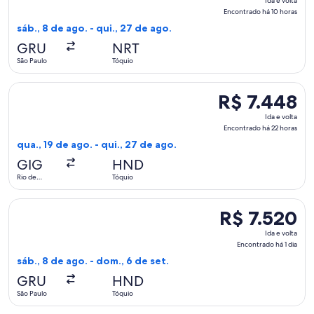
Ida e volta
e
Encontrado há 10 horas
volta,
sáb., 8 de ago. - qui., 27 de ago.
Encontrado
GRU
NRT
há
São Paulo
Tóquio
10
horas
Selecionar o voo da ITA Airways, que sai em qua., 19 de ago.
R$ 7.448
R$ 7.448
Ida
Ida e volta
e
Encontrado há 22 horas
volta,
qua., 19 de ago. - qui., 27 de ago.
Encontrado
GIG
HND
há
Rio de
Tóquio
22
Janeiro
horas
Selecionar o voo da Air France, que sai em sáb., 8 de ago. d
R$ 7.520
R$ 7.520
Ida
Ida e volta
e
Encontrado há 1 dia
volta,
sáb., 8 de ago. - dom., 6 de set.
Encontrado
GRU
HND
há
São Paulo
Tóquio
1