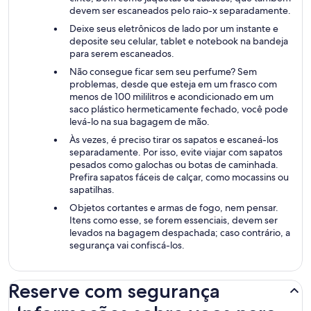
devem ser escaneados pelo raio-x separadamente.
Deixe seus eletrônicos de lado por um instante e
deposite seu celular, tablet e notebook na bandeja
para serem escaneados.
Não consegue ficar sem seu perfume? Sem
problemas, desde que esteja em um frasco com
menos de 100 mililitros e acondicionado em um
saco plástico hermeticamente fechado, você pode
levá-lo na sua bagagem de mão.
Às vezes, é preciso tirar os sapatos e escaneá-los
separadamente. Por isso, evite viajar com sapatos
pesados como galochas ou botas de caminhada.
Prefira sapatos fáceis de calçar, como mocassins ou
sapatilhas.
Objetos cortantes e armas de fogo, nem pensar.
Itens como esse, se forem essenciais, devem ser
levados na bagagem despachada; caso contrário, a
segurança vai confiscá-los.
Reserve com segurança
Informações sobre voos para Tóquio, Tóquio