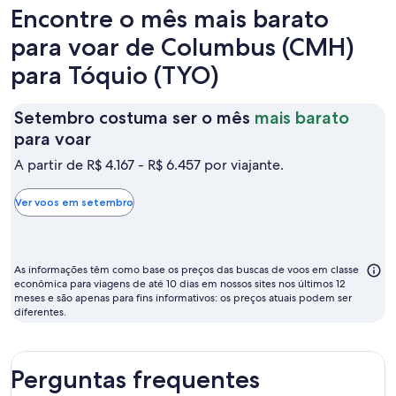
dia
Encontre o mês mais barato
para voar de Columbus (CMH)
para Tóquio (TYO)
Setembro costuma ser o mês
mais barato
Setembro
para voar
costuma
A partir de R$ 4.167 - R$ 6.457 por viajante.
ser
o
Ver voos em setembro
mês
mais
barato
As informações têm como base os preços das buscas de voos em classe
para
econômica para viagens de até 10 dias em nossos sites nos últimos 12
meses e são apenas para fins informativos: os preços atuais podem ser
voar
diferentes.
Perguntas frequentes