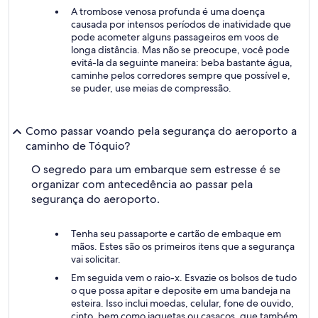
A trombose venosa profunda é uma doença
causada por intensos períodos de inatividade que
pode acometer alguns passageiros em voos de
longa distância. Mas não se preocupe, você pode
evitá-la da seguinte maneira: beba bastante água,
caminhe pelos corredores sempre que possível e,
se puder, use meias de compressão.
Como passar voando pela segurança do aeroporto a
caminho de Tóquio?
O segredo para um embarque sem estresse é se
organizar com antecedência ao passar pela
segurança do aeroporto.
Tenha seu passaporte e cartão de embaque em
mãos. Estes são os primeiros itens que a segurança
vai solicitar.
Em seguida vem o raio-x. Esvazie os bolsos de tudo
o que possa apitar e deposite em uma bandeja na
esteira. Isso inclui moedas, celular, fone de ouvido,
cinto, bem como jaquetas ou casacos, que também