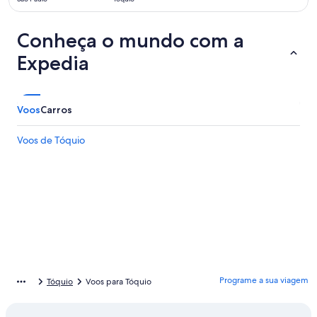
15
horas
Conheça o mundo com a
Expedia
Voos
Carros
Voos de Tóquio
Programe a sua viagem
Tóquio
Voos para Tóquio