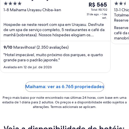
4
O
2.5
R$ 565
Toky
out
preço
out
1-8 Maihama Urayasu Chiba-ken
13-1 Chi
Total: R$ 702
31 de ago. – 1 de
Totalme
of
é
of
set.
Reserve
5
de
5
Hospede-se neste resort com spa em Urayasu. Desfrute
R$ 565
Reserve
de um spa de serviço completo, 5 restaurantes e café da
café da
por
manhã (sobretaxa). Nossos hóspedes elogiam os
manobris
diária
funcionários ...
populare
para
9
/
10
Maravilhosa! (2.350 avaliações)
uma
"Hotel impecável, muito próximo dos parques, e quarto
estadia
grande para o padrão japonês."
de
Avaliada em 12 de jul. de 2026
31
de
ago.
Maihama: ver as 6.765 propriedades
a
1
Preço mais baixo por noite encontrado nas últimas 24 horas, com base em uma
de
estadia de 1 diária para 2 adultos. Os preços e a disponibilidade estão sujeitos a
set..
alterações. Termos adicionais se aplicam.
Veja a disponibilidade de hotéis: