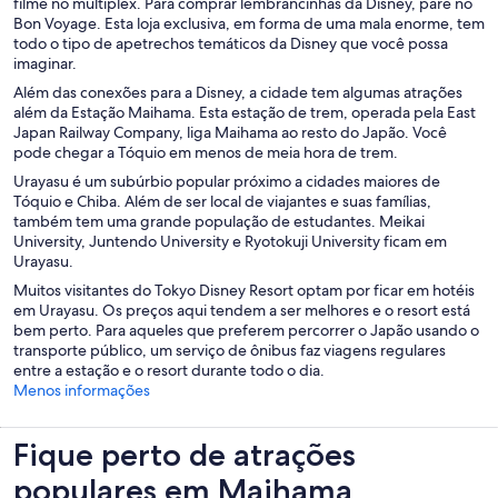
filme no multiplex. Para comprar lembrancinhas da Disney, pare no
Bon Voyage. Esta loja exclusiva, em forma de uma mala enorme, tem
todo o tipo de apetrechos temáticos da Disney que você possa
imaginar.
Além das conexões para a Disney, a cidade tem algumas atrações
além da Estação Maihama. Esta estação de trem, operada pela East
Japan Railway Company, liga Maihama ao resto do Japão. Você
pode chegar a Tóquio em menos de meia hora de trem.
Urayasu é um subúrbio popular próximo a cidades maiores de
Tóquio e Chiba. Além de ser local de viajantes e suas famílias,
também tem uma grande população de estudantes. Meikai
University, Juntendo University e Ryotokuji University ficam em
Urayasu.
Muitos visitantes do Tokyo Disney Resort optam por ficar em hotéis
em Urayasu. Os preços aqui tendem a ser melhores e o resort está
bem perto. Para aqueles que preferem percorrer o Japão usando o
transporte público, um serviço de ônibus faz viagens regulares
entre a estação e o resort durante todo o dia.
Menos informações
Fique perto de atrações
populares em Maihama