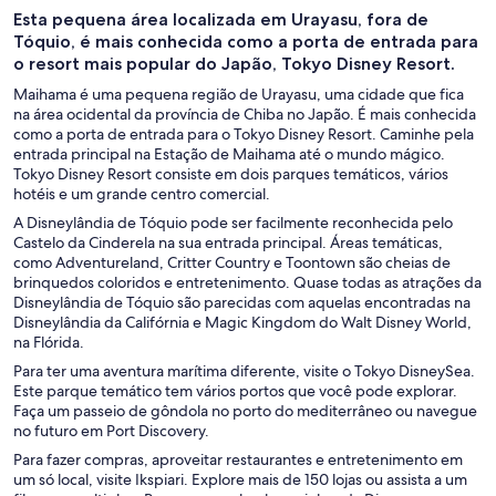
Esta pequena área localizada em Urayasu, fora de
Tóquio, é mais conhecida como a porta de entrada para
o resort mais popular do Japão, Tokyo Disney Resort.
Maihama é uma pequena região de Urayasu, uma cidade que fica
na área ocidental da província de Chiba no Japão. É mais conhecida
como a porta de entrada para o Tokyo Disney Resort. Caminhe pela
entrada principal na Estação de Maihama até o mundo mágico.
Tokyo Disney Resort consiste em dois parques temáticos, vários
hotéis e um grande centro comercial.
A Disneylândia de Tóquio pode ser facilmente reconhecida pelo
Castelo da Cinderela na sua entrada principal. Áreas temáticas,
como Adventureland, Critter Country e Toontown são cheias de
brinquedos coloridos e entretenimento. Quase todas as atrações da
Disneylândia de Tóquio são parecidas com aquelas encontradas na
Disneylândia da Califórnia e Magic Kingdom do Walt Disney World,
na Flórida.
Para ter uma aventura marítima diferente, visite o Tokyo DisneySea.
Este parque temático tem vários portos que você pode explorar.
Faça um passeio de gôndola no porto do mediterrâneo ou navegue
no futuro em Port Discovery.
Para fazer compras, aproveitar restaurantes e entretenimento em
um só local, visite Ikspiari. Explore mais de 150 lojas ou assista a um