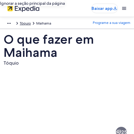
Ignorar a seção principal da página
Baixar app
Programe a sua viagem
Tóquio
Maihama
O que fazer em
Maihama
Tóquio
Fotos
de
Maihama
25