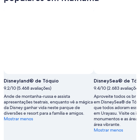
Disneyland® de Tóquio
DisneySea® de Tóq
9.2/10 (5.468 avaliações)
9.4/10 (2.683 avaliações
Ande de montanha-russa e assista
Aproveite todos os bri
apresentações teatrais, enquanto vê a mágica
em DisneySea® de Tóqu
da Disney ganhar vida neste parque de
que todos adoram esse
diversões e resort para a família e amigos.
em Urayasu. Visite os i
Mostrar menos
monumentos e as áreas
área vibrante.
Mostrar menos