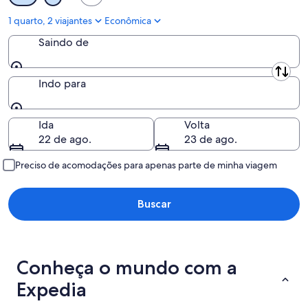
-
16
1 quarto, 2 viajantes
Econômica
de
Saindo de
ago.
Saindo de
Indo para
Indo para
Ida
Volta
22 de ago.
23 de ago.
Preciso de acomodações para apenas parte de minha viagem
Buscar
Conheça o mundo com a
Expedia