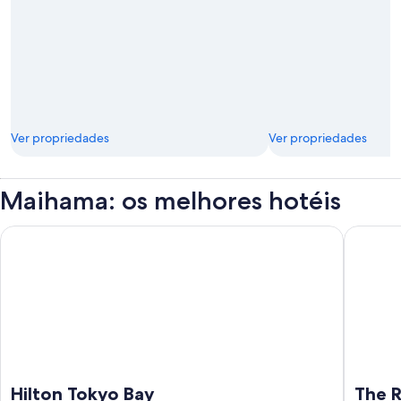
Ver propriedades
Ver propriedades
Maihama: os melhores hotéis
Hilton Tokyo Bay
The Roya
Hilton Tokyo Bay
The R