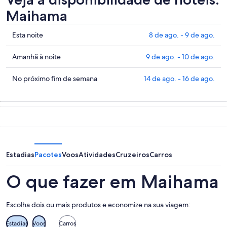
Maihama
Confira
Esta noite
8 de ago. - 9 de ago.
os
preços
Confira
Amanhã à noite
9 de ago. - 10 de ago.
em
os
Maihama
preços
Confira
No próximo fim de semana
14 de ago. - 16 de ago.
para
em
os
esta
Maihama
preços
noite,
para
em
8
amanhã
Maihama
de
à
para
ago.
noite,
o
-
9
próximo
Estadias
Pacotes
Voos
Atividades
Cruzeiros
Carros
9
de
fim
de
ago.
de
O que fazer em Maihama
ago.
-
semana,
10
14
Escolha dois ou mais produtos e economize na sua viagem:
de
de
ago.
ago.
Estadias
Voos
Carros