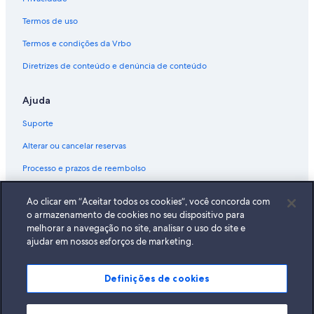
Termos de uso
Termos e condições da Vrbo
Diretrizes de conteúdo e denúncia de conteúdo
Ajuda
Suporte
Alterar ou cancelar reservas
Processo e prazos de reembolso
Reserve um voo usando um crédito da companhia aérea
Ao clicar em “Aceitar todos os cookies”, você concorda com
Documentos para viagens internacionais
o armazenamento de cookies no seu dispositivo para
melhorar a navegação no site, analisar o uso do site e
ajudar em nossos esforços de marketing.
Definições de cookies
A Expedia, Inc. não se responsabiliza pelo conteúdo dos sites externos.
© 2026 Expedia, Inc., uma empresa do Expedia Group. Todos os direitos
reservados Expedia e o logotipo da Expedia são marcas registradas da