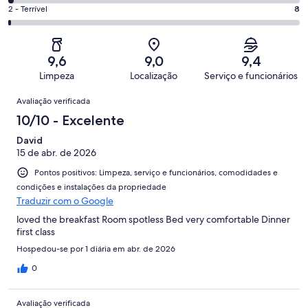
163
4
795
Ok.
Nota
2 - Terrível
8
de
-
avaliações
37
2
795
Insatisfatória.
de
-
avaliações
12
795
Terrível.
de
9,6
9,0
9,4
avaliações
8
795
Limpeza
Localização
Serviço e funcionários
de
avaliações
Avaliações
795
Avaliação verificada
avaliações
10/10 - Excelente
David
15 de abr. de 2026
Pontos positivos: Limpeza, serviço e funcionários, comodidades e
condições e instalações da propriedade
Traduzir com o Google
loved the breakfast Room spotless Bed very comfortable Dinner
first class
Hospedou-se por 1 diária em abr. de 2026
0
Avaliação verificada