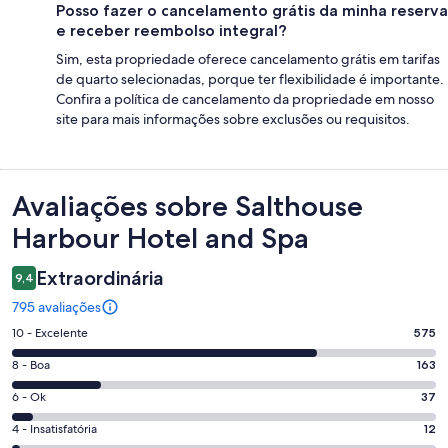
Posso fazer o cancelamento grátis da minha reserva
e receber reembolso integral?
Sim, esta propriedade oferece cancelamento grátis em tarifas
de quarto selecionadas, porque ter flexibilidade é importante.
Confira a política de cancelamento da propriedade em nosso
site para mais informações sobre exclusões ou requisitos.
Avaliações
Avaliações sobre Salthouse
Harbour Hotel and Spa
Extraordinária
9,4
795 avaliações
Nota
10 - Excelente
575
10
Nota
8 - Boa
163
-
8
Excelente.
Nota
6 - Ok
37
-
575
6
Boa.
Nota
4 - Insatisfatória
12
de
-