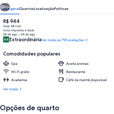
and
erior
Próximo
Spa
52+
Visão geral
Quartos
Localização
Políticas
O
R$ 944
preço
Total: R$ 1.133
atual
inclui impostos e taxas
é
28 de ago. – 29 de ago.
R$ 944
Avaliações
Extraordinária
9,4
Ver todas as 795 avaliações
9,4 de 10
Comodidades populares
Quarto casal superluxo, vista para a 
Spa
Aceita animais
Wi-Fi grátis
Restaurante
Academia
Café da manhã disponível
Ver todas
Opções de quarto