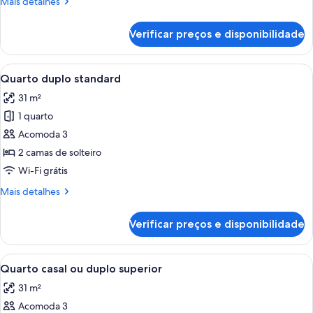
Mais
Mais detalhes
detalhes
de
Verificar preços e disponibilidade
Quarto
casal
standard
Carrega
Quarto de hotel com uma cama grande
7
Quarto duplo standard
todas
31 m²
as
1 quarto
fotos
de
Acomoda 3
Quarto
2 camas de solteiro
duplo
Wi-Fi grátis
standard
Mais
Mais detalhes
detalhes
de
Verificar preços e disponibilidade
Quarto
duplo
standard
Carrega
Quarto de hotel com uma cama, uma es
7
Quarto casal ou duplo superior
todas
31 m²
as
Acomoda 3
fotos