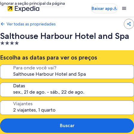
Ignorar a seção principal da página
Baixar app
Ver todas as propriedades
Salthouse Harbour Hotel and Spa
Propriedade
4.0
estrelas
Escolha as datas para ver os preços
Para onde você vai?
Datas
Viajantes
Buscar