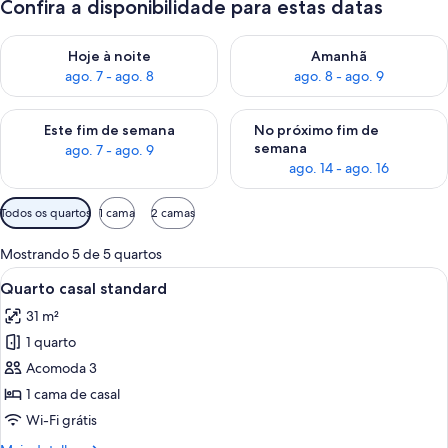
Confira a disponibilidade para estas datas
Verifica a disponibilidade para esta noite, ago. 7 - ago. 8
Verifica a disponibilidade par
Hoje à noite
Amanhã
ago. 7 - ago. 8
ago. 8 - ago. 9
Verifica a disponibilidade para este fim de semana, ago. 7 - ag
Verifica a disponibilidade par
Este fim de semana
No próximo fim de
semana
ago. 7 - ago. 9
ago. 14 - ago. 16
Filtros
Todos os quartos
1 cama
2 camas
disponíveis
para
Mostrando 5 de 5 quartos
os
Carrega
Quarto de hotel com uma cama grande,
7
Quarto casal standard
quartos
todas
31 m²
as
1 quarto
fotos
de
Acomoda 3
Quarto
1 cama de casal
casal
Wi-Fi grátis
standard