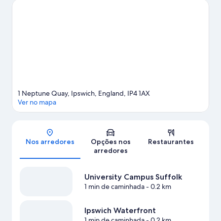
Portman Road e reserve um tempo para conhecer Jimmy's
Farm, uma das atrações imperdíveis desta área.
Confira nosso
guia de viagem sobre Ipswich.
1 Neptune Quay, Ipswich, England, IP4 1AX
Ver no mapa
Mapa
Nos arredores
Opções nos
Restaurantes
arredores
University Campus Suffolk
1 min de caminhada
- 0.2 km
Ipswich Waterfront
1 min de caminhada
- 0.2 km