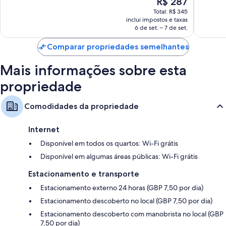
R$ 287
998
1.010
preço
Total: R$ 345
avaliaçõ
avaliações
é
inclui impostos e taxas
de
6 de set. – 7 de set.
R$ 287
Comparar propriedades semelhantes
Mais informações sobre esta
propriedade
Comodidades da propriedade
Internet
Disponível em todos os quartos: Wi-Fi grátis
Disponível em algumas áreas públicas: Wi-Fi grátis
Estacionamento e transporte
Estacionamento externo 24 horas (GBP 7,50 por dia)
Estacionamento descoberto no local (GBP 7,50 por dia)
Estacionamento descoberto com manobrista no local (GBP
7,50 por dia)