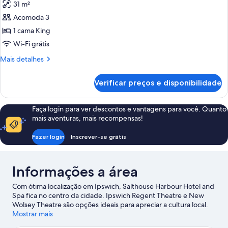
31 m²
King,
as
a
vista
Acomoda 3
fotos
marina
para
de
1 cama King
a
Quarto
marina
Wi-Fi grátis
casal
Mais
Mais detalhes
superluxo,
detalhes
vista
de
Verificar preços e disponibilidade
Quarto
para
casal
a
superluxo,
Faça login para ver descontos e vantagens para você. Quanto
marina
vista
mais aventuras, mais recompensas!
para
(Copper
a
Bath)
Fazer login
Inscrever-se grátis
marina
(Copper
Bath)
Informações a área
Com ótima localização em Ipswich, Salthouse Harbour Hotel and
Spa fica no centro da cidade. Ipswich Regent Theatre e New
Wolsey Theatre são opções ideais para apreciar a cultura local.
Outras atrações que merecem uma visita incluem Ipswich
Mostrar mais
Waterfront e Sutton Hoo. Assista a um evento ou a um jogo em