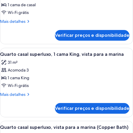
de
1 cama de casal
Quarto
Wi-Fi grátis
casal
Mais
Mais detalhes
ou
detalhes
duplo
de
Verificar preços e disponibilidade
Quarto
superior
casal
ou
Carrega
Quarto de hotel com uma cama grande, 
6
duplo
Quarto casal superluxo, 1 cama King, vista para a marina
todas
superior
31 m²
as
Acomoda 3
fotos
de
1 cama King
Quarto
Wi-Fi grátis
casal
Mais
Mais detalhes
superluxo,
detalhes
1
de
Verificar preços e disponibilidade
Quarto
cama
casal
King,
superluxo,
Carrega
Quarto moderno com vista para uma ma
vista
8
1
Quarto casal superluxo, vista para a marina (Copper Bath)
todas
cama
para