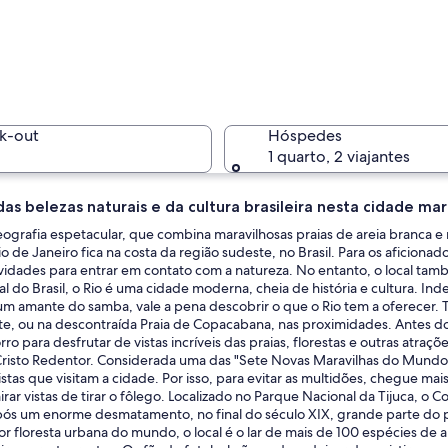
Jogo de v
k-out
Hóspedes
1 quarto, 2 viajantes
as belezas naturais e da cultura brasileira nesta cidade ma
Paisagem 
grafia espetacular, que combina maravilhosas praias de areia branca e
o de Janeiro fica na costa da região sudeste, no Brasil. Para os aficionad
vidades para entrar em contato com a natureza. No entanto, o local tamb
tal do Brasil, o Rio é uma cidade moderna, cheia de história e cultura.
 um amante do samba, vale a pena descobrir o que o Rio tem a oferecer.
o Rio de Janeiro ao pôr do sol, com a estátua do Cristo Redentor, o Pão de
este, ou na descontraída Praia de Copacabana, nas proximidades. Antes d
rro para desfrutar de vistas incríveis das praias, florestas e outras atra
Cristo Redentor. Considerada uma das "Sete Novas Maravilhas do Mundo Mo
istas que visitam a cidade. Por isso, para evitar as multidões, chegue mai
ar vistas de tirar o fôlego. Localizado no Parque Nacional da Tijuca, o C
pós um enorme desmatamento, no final do século XIX, grande parte do p
or floresta urbana do mundo, o local é o lar de mais de 100 espécies de a