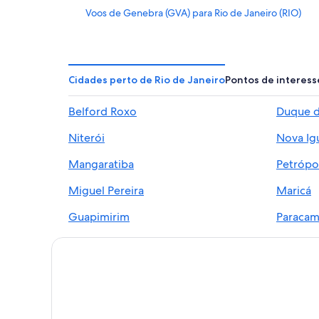
Voos de Genebra (GVA) para Rio de Janeiro (RIO)
Voos de João Pessoa (JPA) para Rio de Janeiro (RIO)
Voos de Lima (LIM) para Rio de Janeiro (RIO)
Voos de Maceió (MCZ) para Rio de Janeiro (RIO)
Cidades perto de Rio de Janeiro
Pontos de interess
Voos de Natal (NAT) para Rio de Janeiro (RIO)
Belford Roxo
Duque d
Voos de Nova York (NYC) para Rio de Janeiro (RIO)
Niterói
Nova Ig
Voos de Porto Alegre (POA) para Rio de Janeiro (RIO)
Voos de São Paulo (SAO) para Rio de Janeiro (RIO)
Mangaratiba
Petrópol
Voos de São Luis (SLZ) para Rio de Janeiro (RIO)
Miguel Pereira
Maricá
Voos de Sydney (SYD) para Rio de Janeiro (RIO)
Guapimirim
Paracam
Voos de Vitória (VIX) para Rio de Janeiro (RIO)
Sambaetiba
Magé
Voos para Rio de Janeiro
Seropédica