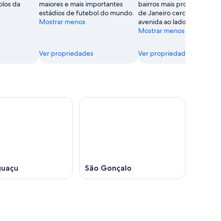
olos da
maiores e mais importantes
bairros mais procurados do
estádios de futebol do mundo.
de Janeiro cercam essa ag
Mostrar menos
avenida ao lado do mar.
Mostrar menos
Ver propriedades
Ver propriedades
guaçu
São Gonçalo
Salvador