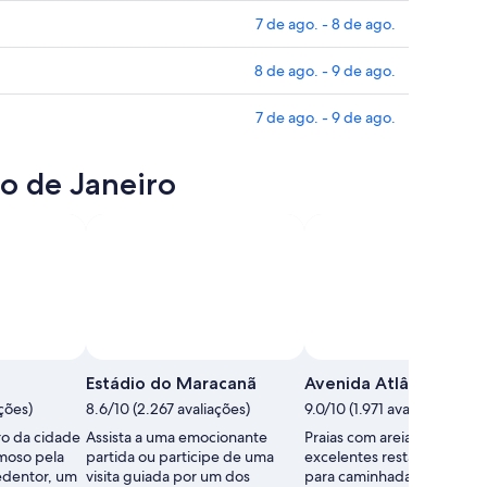
7 de ago. - 8 de ago.
8 de ago. - 9 de ago.
7 de ago. - 9 de ago.
io de Janeiro
Estádio do Maracanã
Avenida Atlântica
ções)
8.6/10 (2.267 avaliações)
9.0/10 (1.971 avaliações)
ro da cidade
Assista a uma emocionante
Praias com areia dourada,
moso pela
partida ou participe de uma
excelentes restaurantes, tr
Redentor, um
visita guiada por um dos
para caminhada e alguns d