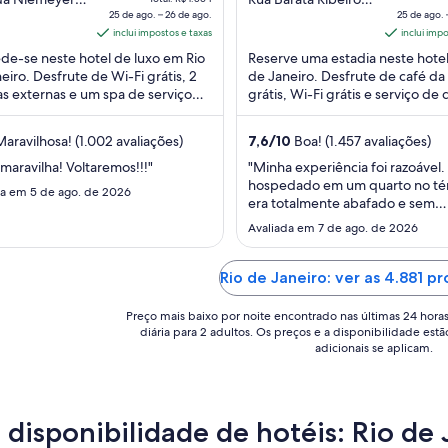
Leblon Rio de
25 de ago. – 26 de ago.
nº 544, Copacabana
25 de ago. 
é
of
é
o RJ
inclui impostos e taxas
Rio de Janeiro
inclui imp
de
5
d
e-se neste hotel de luxo em Rio
Reserve uma estadia neste hote
R$ 1.283
R
eiro. Desfrute de Wi-Fi grátis, 2
de Janeiro. Desfrute de café d
por
p
as externas e um spa de serviço
grátis, Wi-Fi grátis e serviço de 
diária
di
to. Em suas avaliações, nossos
Em suas avaliações, nossos hós
para
pa
es ...
elogiam ...
aravilhosa! (1.002 avaliações)
7,6
/
10
Boa! (1.457 avaliações)
uma
u
estadia
es
maravilha! Voltaremos!!!"
"Minha experiência foi razoável.
hospedado em um quarto no té
de
d
da em 5 de ago. de 2026
era totalmente abafado e sem
25
2
ventilação. A janela dava para u
de
Avaliada em 7 de ago. de 2026
d
de máquinas, o que tornava o 
ago.
ag
ainda mais desconfortável. Além 
a
a
camareira não realizou a limpez
Rio de Janeiro: ver as 4.881 p
26
2
quarto dentro do período indic
..."
de
d
Preço mais baixo por noite encontrado nas últimas 24 hora
diária para 2 adultos. Os preços e a disponibilidade estã
ago..
ag
adicionais se aplicam.
a disponibilidade de hotéis: Rio de