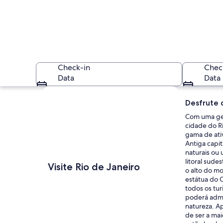
Check-in
Chec
Data
Data
Explorar mapa
Desfrute d
Com uma geo
cidade do Ri
gama de ati
Antiga capi
naturais ou
Vista panorâmica d
litoral sud
Visite Rio de Janeiro
o alto do mo
estátua do 
todos os tur
poderá admir
natureza. A
de ser a mai