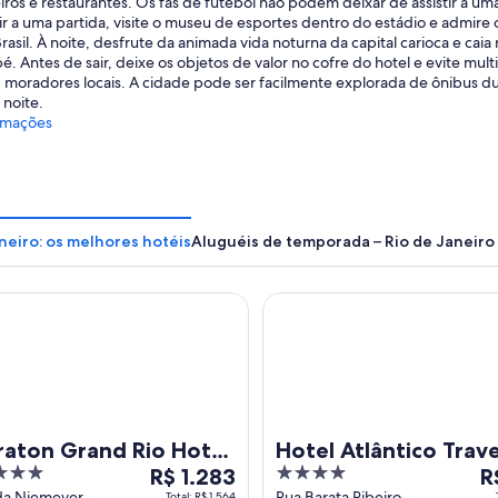
iros e restaurantes. Os fãs de futebol não podem deixar de assistir a u
ir a uma partida, visite o museu de esportes dentro do estádio e admire
rasil. À noite, desfrute da animada vida noturna da capital carioca e c
pé. Antes de sair, deixe os objetos de valor no cofre do hotel e evite 
 moradores locais. A cidade pode ser facilmente explorada de ônibus du
 noite.
rmações
neiro: os melhores hotéis
Aluguéis de temporada – Rio de Janeiro
on Grand Rio Hotel & Resort
Hotel Atlântico Travel
raton Grand Rio Hotel
Hotel Atlântico Trave
O
4
O
esort
R$ 1.283
R
preço
out
p
da Niemeyer
Rua Barata Ribeiro
Total: R$ 1.564