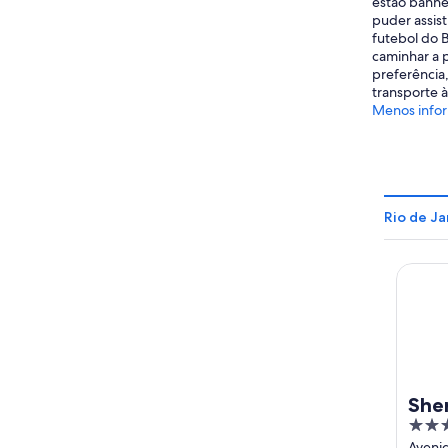
estão banhe
puder assist
futebol do B
caminhar a 
preferência,
transporte à
Menos info
Rio de Ja
Sherat
She
5
& R
out
Aveni