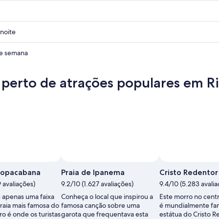
noite
de semana
 perto de atrações populares em R
Copacabana
Praia de Ipanema
Cristo Redentor
9 avaliações)
9.2/10 (1.627 avaliações)
9.4/10 (5.283 avalia
 apenas uma faixa
Conheça o local que inspirou a
Este morro no cent
praia mais famosa do
famosa canção sobre uma
é mundialmente fa
ro é onde os turistas
garota que frequentava esta
estátua do Cristo 