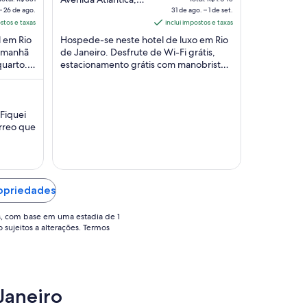
– 26 de ago.
3668 - Copacabana
31 de ago. – 1 de set.
of
é
ostos e taxas
Rio de Janeiro RJ
inclui impostos e taxas
e
5
de
l em Rio
Hospede-se neste hotel de luxo em Rio
$ 300
R$ 908
a manhã
de Janeiro. Desfrute de Wi-Fi grátis,
or
por
quarto.
estacionamento grátis com manobrista e
ária
diária
pedes
localização de frente para a praia.
ra
para
Nossos ...
ma
uma
tadia
estadia
 Fiquei
rreo que
e
de
5
31
ma casa
e
de
ambiente
o.
ago.
disso, a
a
a do
ropriedades
6
1
ado no
e
de
s, com base em uma estadia de 1
o sujeitos a alterações. Termos
o..
set..
 Janeiro