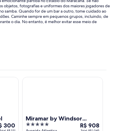
ma emocionante partida no Estádio do Maracanã. Se não
 os objetos, fotografias e uniformes dos maiores jogadores de
aia no samba. Quando for de um bar a outro, tome cuidado ao
multidões. Caminhe sempre em pequenos grupos, incluindo, de
rante o dia. No entanto, é melhor evitar esse meio de
Miramar by Windsor Copacabana
l
Miramar by Windsor
5
O
$ 300
Copacabana
R$ 908
reço
out
preço
Avenida Atlantica,
Total: R$ 331
Total: R$ 1.045