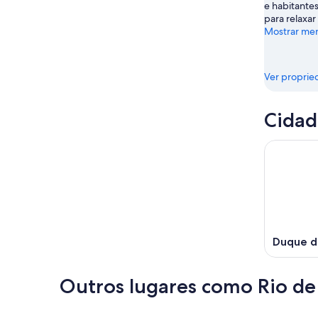
e habitantes
de
para relaxar 
ago.
Mostrar me
Ver proprie
Cidad
Duque d
Outros lugares como Rio de
Cartagena
Lima