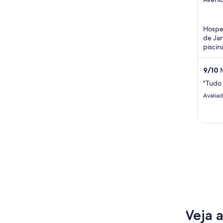
121 - 
of
Janeir
5
Hosped
de Jan
piscin
comple
hósped
9
/
10
M
"Tudo 
Avalia
Veja 