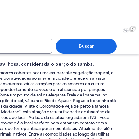
oleibol de praia com uma rede identificada como 'Stam' e um cenário mont
Uma praia movimentada com pe
25
Buscar
ravilhosa, considerada o berço do samba.
costeira urbana com edifícios densos, uma grande massa de água e uma col
Uma praia com pessoas cam
 morros cobertos por uma exuberante vegetação tropical, a
os por atividades ao ar livre, a cidade oferece uma vasta
ém oferece várias atrações para os amantes da cultura.
 Independentemente se você é um aficionado por parques
 Tome um pouco de sol na elegante Praia de Ipanema, no
 Açúcar, a Baía de Guanabara e o horizonte urbano com bondinhos.
o pôr-do-sol, vá para o Pão de Açúcar. Pegue o bondinho até
ções da cidade. Visite o Corcovado e veja de perto a famosa
derno", esta atração gratuita faz parte do itinerário de
s cedo ao local. Ao lado da estátua, erguida em 1931, você
orcovado é o local perfeito para entrar em contato com a
arque foi replantada por ambientalistas. Atualmente, além
nimais nativos. Entre as comodidades ao longo das trilhas,