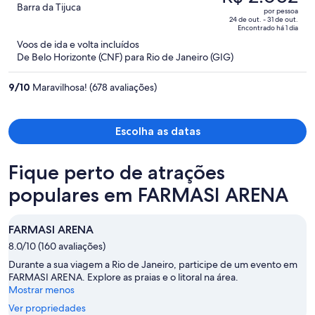
era
out
Barra da Tijuca
por pessoa
R$ 3.526
of
24 de out. - 31 de out.
Encontrado há 1 dia
e
5
Voos de ida e volta incluídos
agora
De Belo Horizonte (CNF) para Rio de Janeiro (GIG)
é
R$ 2.052
9
/
10
Maravilhosa! (678 avaliações)
por
pessoa
Escolha as datas
Fique perto de atrações
populares em FARMASI ARENA
FARMASI ARENA
8.0/10 (160 avaliações)
Durante a sua viagem a Rio de Janeiro, participe de um evento em
FARMASI ARENA. Explore as praias e o litoral na área.
Mostrar menos
Ver propriedades