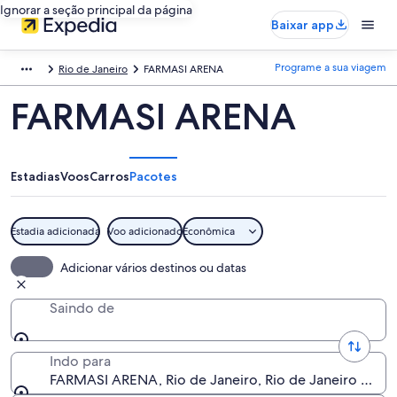
Ignorar a seção principal da página
Baixar app
Programe a sua viagem
Rio de Janeiro
FARMASI ARENA
FARMASI ARENA
Estadias
Voos
Carros
Pacotes
Estadia adicionada
Voo adicionado
Econômica
Adicionar vários destinos ou datas
Saindo de
Indo para
FARMASI ARENA, Rio de Janeiro, Rio de Janeiro (estado