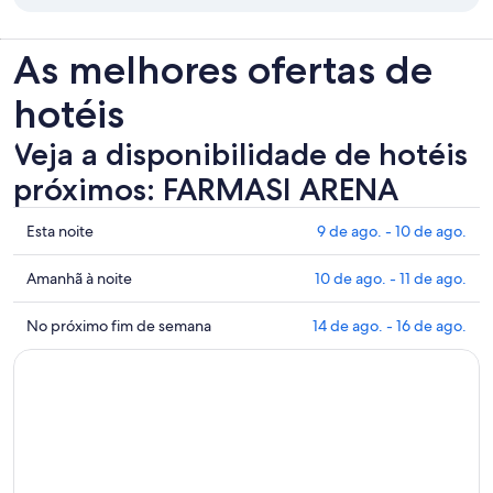
As melhores ofertas de
hotéis
Veja a disponibilidade de hotéis
próximos: FARMASI ARENA
Mostrar
Esta noite
9 de ago. - 10 de ago.
preços
perto
Mostrar
Amanhã à noite
10 de ago. - 11 de ago.
de
preços
FARMASI
perto
Mostrar
No próximo fim de semana
14 de ago. - 16 de ago.
ARENA
de
preços
para
FARMASI
perto
esta
ARENA
de
noite:
para
FARMASI
9
amanhã
ARENA
de
à
para
ago.
noite:
o