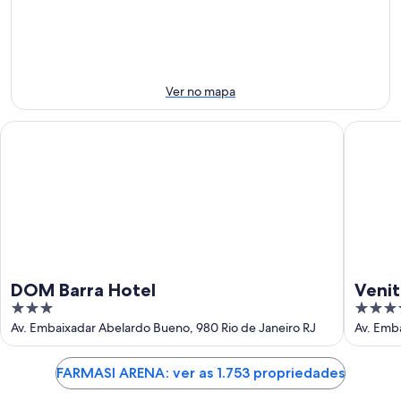
-
10
próximo
10
de
fim
de
ago.
de
ago.
-
semana:
11
14
Ver no mapa
de
de
ago.
ago.
DOM Barra Hotel
Venit Ba
-
16
de
ago.
DOM Barra Hotel
Venit
3
4
out
out
Av. Embaixadar Abelardo Bueno, 980 Rio de Janeiro RJ
Av. Emb
of
of
5
5
FARMASI ARENA: ver as 1.753 propriedades