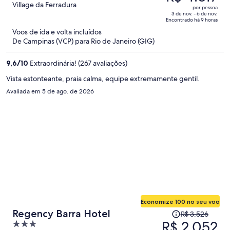
era
out
Village da Ferradura
por pessoa
R$ 7.943
of
3 de nov. - 6 de nov.
Encontrado há 9 horas
e
5
Voos de ida e volta incluídos
agora
De Campinas (VCP) para Rio de Janeiro (GIG)
é
R$ 4.617
9,6
/
10
Extraordinária! (267 avaliações)
por
pessoa
Vista estonteante, praia calma, equipe extremamente gentil.
Avaliada em 5 de ago. de 2026
Economize 100 no seu voo
O
Regency Barra Hotel
R$ 3.526
preço
R$ 2.052
3