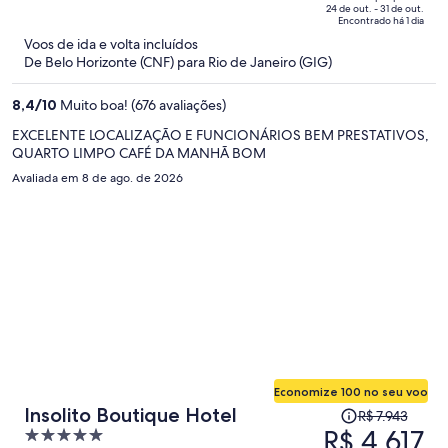
R$ 3.502
of
24 de out. - 31 de out.
Encontrado há 1 dia
e
5
Voos de ida e volta incluídos
agora
De Belo Horizonte (CNF) para Rio de Janeiro (GIG)
é
R$ 2.041
8,4
/
10
Muito boa! (676 avaliações)
por
pessoa
EXCELENTE LOCALIZAÇÃO E FUNCIONÁRIOS BEM PRESTATIVOS,
QUARTO LIMPO CAFÉ DA MANHÃ BOM
Avaliada em 8 de ago. de 2026
Economize 100 no seu voo
O
Insolito Boutique Hotel
R$ 7.943
preço
R$ 4.617
5