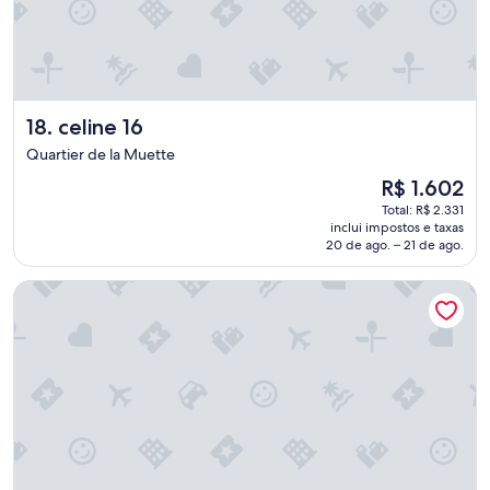
e
s
m
o
a
o
l
celine 16
18. celine 16
a
Quartier de la Muette
d
o
O
R$ 1.602
d
preço
Total: R$ 2.331
o
é
inclui impostos e taxas
S
de
20 de ago. – 21 de ago.
e
R$ 1.602
n
Hyatt Regency Paris Etoile
a
,
e
r
e
p
i
t
o
,