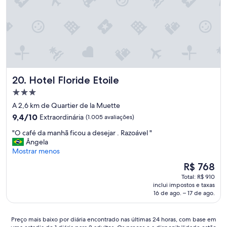
a
t
n
a
a
v
.
a
A
l
p
i
e
m
n
p
a
Hotel Floride Etoile
20. Hotel Floride Etoile
o
s
.
Propriedade
a
A
3.0
a
A 2,6 km de Quartier de la Muette
s
p
estrelas
9.4
t
9,4/10
Extraordinária
(1.005 avaliações)
o
de
a
n
"
"O café da manhã ficou a desejar . Razoável "
10,
f
t
O
Ângela
Extraordinária,
f
a
c
Mostrar menos
(1.005
s
r
a
avaliações)
e
O
R$ 768
a
f
m
preço
f
Total: R$ 910
é
p
é
a
inclui impostos e taxas
d
r
de
16 de ago. – 17 de ago.
l
a
e
R$ 768
t
m
p
a
a
r
Preço
Preço mais baixo por diária encontrado nas últimas 24 horas, com base em
d
n
e