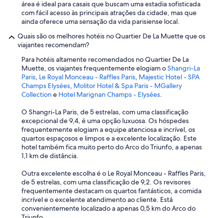
área é ideal para casais que buscam uma estadia sofisticada
com fácil acesso às principais atrações da cidade, mas que
ainda oferece uma sensação da vida parisiense local.
Quais são os melhores hotéis no Quartier De La Muette que os
viajantes recomendam?
Para hotéis altamente recomendados no Quartier De La
Muette, os viajantes frequentemente elogiam o
Shangri-La
Paris
,
Le Royal Monceau - Raffles Paris
,
Majestic Hotel - SPA
Champs Elysées
,
Molitor Hotel & Spa Paris - MGallery
Collection
e
Hotel Marignan Champs - Elysées
.
O Shangri-La Paris, de 5 estrelas, com uma classificação
excepcional de 9,4, é uma opção luxuosa. Os hóspedes
frequentemente elogiam a equipe atenciosa e incrível, os
quartos espaçosos e limpos e a excelente localização. Este
hotel também fica muito perto do Arco do Triunfo, a apenas
1,1 km de distância.
Outra excelente escolha é o Le Royal Monceau - Raffles Paris,
de 5 estrelas, com uma classificação de 9,2. Os revisores
frequentemente destacam os quartos fantásticos, a comida
incrível e o excelente atendimento ao cliente. Está
convenientemente localizado a apenas 0,5 km do Arco do
Triunfo.