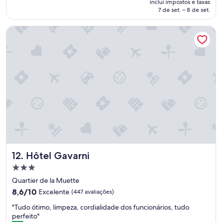
inclui impostos e taxas
t
m
de
7 de set. – 8 de set.
a
p
R$ 619
n
l
Hôtel Gavarni
t
e
e
s
a
m
g
e
r
n
a
t
d
e
á
p
v
e
e
r
l
f
,
e
m
i
e
t
Hôtel Gavarni
12. Hôtel Gavarni
l
o
h
Propriedade
!
o
"
3.0
Quartier de la Muette
r
estrelas
8.6
q
8,6/10
Excelente
(447 avaliações)
de
u
"
"Tudo ótimo, limpeza, cordialidade dos funcionários, tudo
10,
e
T
perfeito"
Excelente,
u