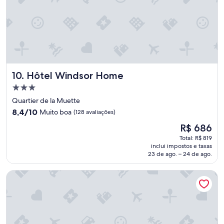
"
o
,
s
p
s
a
u
r
i
q
f
u
r
e
i
d
Hôtel Windsor Home
10. Hôtel Windsor Home
g
e
o
P
Propriedade
b
a
3.0
Quartier de la Muette
a
s
estrelas
8.4
8,4/10
r
Muito boa
(128 avaliações)
s
de
.
y
O
R$ 686
10,
"
,
preço
Muito
Total: R$ 819
B
é
inclui impostos e taxas
boa,
o
de
23 de ago. – 24 de ago.
(128
i
R$ 686
avaliações)
s
Camping de Paris
d
e
b
o
l
o