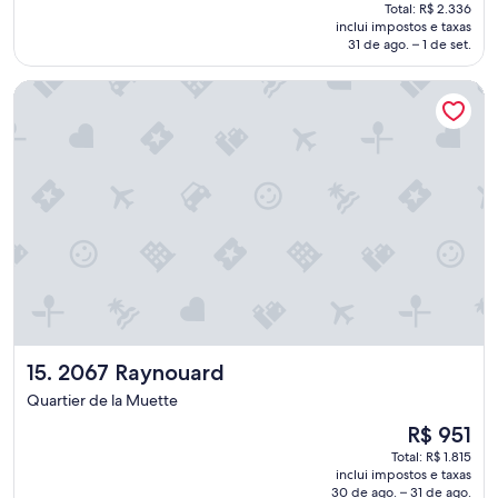
preço
e
Total: R$ 2.336
o
é
inclui impostos e taxas
r
r
de
31 de ago. – 1 de set.
f
t
R$ 1.552
e
a
2067 Raynouard
i
d
t
o
o
q
"
u
a
r
t
o
.
O
s
t
a
f
2067 Raynouard
15. 2067 Raynouard
f
é
Quartier de la Muette
p
O
R$ 951
r
preço
e
Total: R$ 1.815
é
s
inclui impostos e taxas
de
30 de ago. – 31 de ago.
t