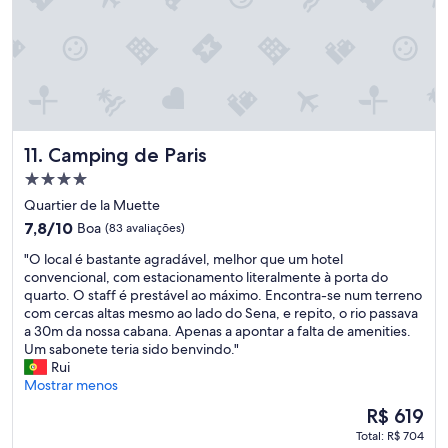
g
n
e
e
m
e
r
c
Camping de Paris
11. Camping de Paris
a
d
Propriedade
o
4.0
Quartier de la Muette
d
estrelas
7.8
7,8/10
Boa
(83 avaliações)
e
de
P
"
"O local é bastante agradável, melhor que um hotel
10,
a
O
convencional, com estacionamento literalmente à porta do
Boa,
s
l
quarto. O staff é prestável ao máximo. Encontra-se num terreno
(83
s
o
com cercas altas mesmo ao lado do Sena, e repito, o rio passava
avaliações)
y
c
a 30m da nossa cabana. Apenas a apontar a falta de amenities.
:
a
Um sabonete teria sido benvindo."
t
l
Rui
u
é
Mostrar menos
d
b
o
O
R$ 619
a
s
preço
Total: R$ 704
s
i
é