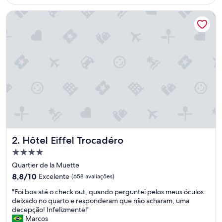
R$ 950
x
Hôtel Eiffel Trocadéro
t
r
e
m
a
m
e
n
t
e
a
t
e
n
Hôtel Eiffel Trocadéro
2. Hôtel Eiffel Trocadéro
c
i
Propriedade
o
4.0
Quartier de la Muette
s
estrelas
8.8
a
8,8/10
Excelente
(658 avaliações)
de
e
"
"Foi boa até o check out, quando perguntei pelos meus óculos
10,
s
F
deixado no quarto e responderam que não acharam, uma
Excelente,
i
o
decepção! Infelizmente!"
(658
m
i
Marcos
avaliações)
p