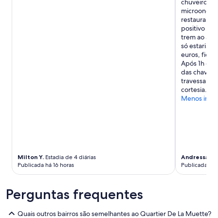
chuveiro co
microondas 
restaurante
positivo é e
trem ao aer
só estaria 
euros, fica
Após 1h de 
das chaves,
travessa che
cortesia."
Menos info
Milton Y.
Estadia de 4 diárias
Andressa Ca
Publicada há 16 horas
Publicada há 
Perguntas frequentes
Quais outros bairros são semelhantes ao Quartier De La Muette?