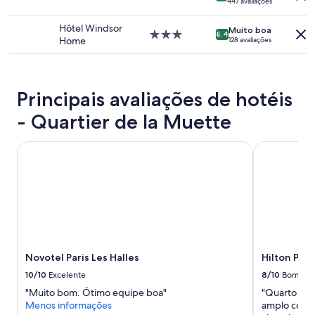
447 avaliações
estão
a
3.0
a
sujeitos
s
estrelas
ç
Hôtel Windsor
a
Muito boa
i
Propriedade
8.4
ã
Home
alterações.
128 avaliações
d
3.0
o
Termos
o
estrelas
e
adicionais
b
h
se
e
m
aplicam.
Principais avaliações de hotéis
n
u
v
i
- Quartier de la Muette
i
t
n
o
d
Novotel Paris Les Halles
Hilton Paris
b
o
o
.
a
"
.
"
Novotel Paris Les Halles
Hilton Pari
10/10
Excelente
8/10
Bom
"Muito bom. Ótimo equipe boa"
"Quarto mui
Menos informações
amplo com b