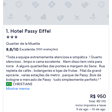
Hotel Passy Eiffel
1. Hotel Passy Eiffel
Propriedade
3.0
Quartier de la Muette
estrelas
8.8
8,8/10
Excelente
(930 avaliações)
de
"
"Toda a equipe extremamente atenciosa e simpática .! Quarto
10,
T
silencioso , limpo e cama excelente . Alem disso tem vista para
Excelente,
o
torre . A alguns quarteirões das pontes e margem do Sena . Rua
(930
d
repleta de cafés , bolangeries e lojas de frutas . Filial da grand
avaliações)
a
epicerie , varias estações de metro , parque de Passy ,Bois de
a
bologne e mercado de Passy : tudo simplesmente perfeito ! "
e
CHRISTIANE
q
Mostrar menos
u
O
R$ 950
i
preço
Total: R$ 1.110
p
é
inclui impostos e taxas
e
de
9 de ago. – 10 de ago.
e