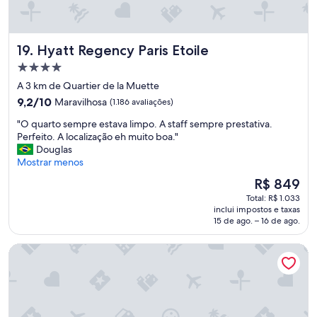
o
r
i
o
Hyatt Regency Paris Etoile
19. Hyatt Regency Paris Etoile
p
a
Propriedade
s
4.0
A 3 km de Quartier de la Muette
s
estrelas
9.2
9,2/10
Maravilhosa
(1.186 avaliações)
a
de
v
"
"O quarto sempre estava limpo. A staff sempre prestativa.
10,
a
O
Perfeito. A localização eh muito boa."
Maravilhosa,
a
q
Douglas
(1.186
3
u
Mostrar menos
avaliações)
0
a
m
O
R$ 849
r
d
preço
Total: R$ 1.033
t
a
é
inclui impostos e taxas
o
n
de
15 de ago. – 16 de ago.
s
o
R$ 849
e
s
Hotel Floride Etoile
m
s
p
a
r
c
e
a
e
b
s