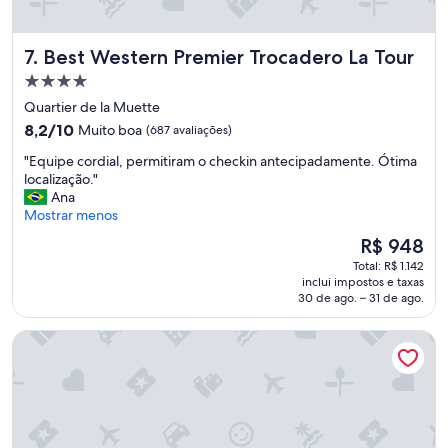
e
c
.
a
O
f
Best Western Premier Trocadero La Tour
7. Best Western Premier Trocadero La Tour
h
é
o
s
Propriedade
t
,
4.0
Quartier de la Muette
e
b
estrelas
8.2
l
8,2/10
Muito boa
(687 avaliações)
o
de
é
l
"
"Equipe cordial, permitiram o checkin antecipadamente. Ótima
10,
c
a
E
localização."
Muito
h
n
q
Ana
boa,
a
g
u
Mostrar menos
(687
r
e
i
avaliações)
m
r
O
R$ 948
p
o
i
preço
Total: R$ 1.142
e
s
e
é
inclui impostos e taxas
c
o
s
de
30 de ago. – 31 de ago.
o
,
e
R$ 948
r
m
l
Hotel Eiffel Kennedy
d
a
o
i
s
j
a
o
a
l
q
s
,
u
d
p
a
e
e