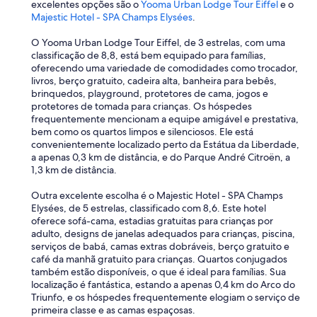
excelentes opções são o
Yooma Urban Lodge Tour Eiffel
e o
Majestic Hotel - SPA Champs Elysées
.
O Yooma Urban Lodge Tour Eiffel, de 3 estrelas, com uma
classificação de 8,8, está bem equipado para famílias,
oferecendo uma variedade de comodidades como trocador,
livros, berço gratuito, cadeira alta, banheira para bebês,
brinquedos, playground, protetores de cama, jogos e
protetores de tomada para crianças. Os hóspedes
frequentemente mencionam a equipe amigável e prestativa,
bem como os quartos limpos e silenciosos. Ele está
convenientemente localizado perto da Estátua da Liberdade,
a apenas 0,3 km de distância, e do Parque André Citroën, a
1,3 km de distância.
Outra excelente escolha é o Majestic Hotel - SPA Champs
Elysées, de 5 estrelas, classificado com 8,6. Este hotel
oferece sofá-cama, estadias gratuitas para crianças por
adulto, designs de janelas adequados para crianças, piscina,
serviços de babá, camas extras dobráveis, berço gratuito e
café da manhã gratuito para crianças. Quartos conjugados
também estão disponíveis, o que é ideal para famílias. Sua
localização é fantástica, estando a apenas 0,4 km do Arco do
Triunfo, e os hóspedes frequentemente elogiam o serviço de
primeira classe e as camas espaçosas.