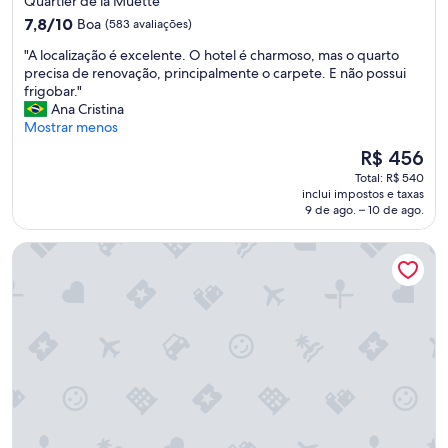
I
Quartier de la Muette
m
estrelas
n
7.8
a
7,8/10
Boa
(583 avaliações)
f
de
r
e
"
"A localização é excelente. O hotel é charmoso, mas o quarto
10,
g
l
A
precisa de renovação, principalmente o carpete. E não possui
Boa,
e
i
l
frigobar."
(583
m
z
o
Ana Cristina
avaliações)
d
m
c
Mostrar menos
o
e
a
S
O
R$ 456
n
l
e
preço
Total: R$ 540
t
i
n
é
inclui impostos e taxas
e
z
a
de
9 de ago. – 10 de ago.
!
a
.
R$ 456
"
ç
R
Best Western Premier Trocadero La Tour
ã
u
o
a
é
r
e
e
x
p
c
l
e
e
l
t
e
a
n
d
t
e