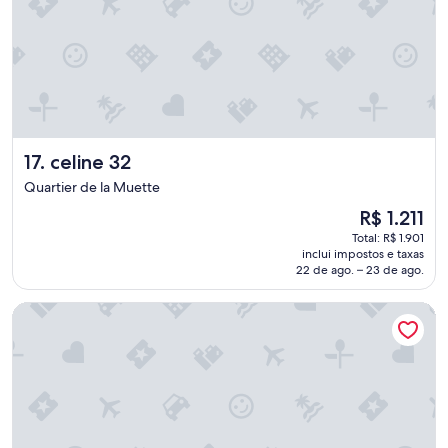
u
m
t
e
r
r
e
n
celine 32
17. celine 32
o
c
Quartier de la Muette
o
O
R$ 1.211
m
preço
c
Total: R$ 1.901
é
e
inclui impostos e taxas
de
r
22 de ago. – 23 de ago.
R$ 1.211
c
a
celine 16
s
a
l
t
a
s
m