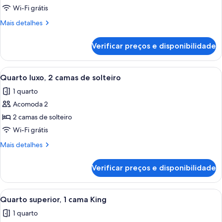
Quarto
Wi-Fi grátis
luxo,
Mais
Mais detalhes
1
detalhes
cama
de
Verificar preços e disponibilidade
Quarto
King
luxo,
e
1
Carrega
Roupas de cama premium, frigobar, cof
sofá-
8
cama
Quarto luxo, 2 camas de solteiro
todas
King
cama
1 quarto
e
as
sofá-
Acomoda 2
fotos
cama
de
2 camas de solteiro
Quarto
Wi-Fi grátis
luxo,
Mais
Mais detalhes
2
detalhes
camas
de
Verificar preços e disponibilidade
Quarto
de
luxo,
solteiro
2
Carrega
Quarto superior, 1 cama King | Roupas
5
camas
Quarto superior, 1 cama King
todas
de
1 quarto
solteiro
as