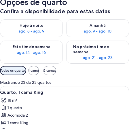
Opções de quarto
Confira a disponibilidade para estas datas
Verifica a disponibilidade para esta noite, ago. 8 - ago. 9
Verifica a disponibilidade par
Hoje à noite
Amanhã
ago. 8 - ago. 9
ago. 9 - ago. 10
Verifica a disponibilidade para este fim de semana, ago. 14 - a
Verifica a disponibilidade par
Este fim de semana
No próximo fim de
semana
ago. 14 - ago. 16
ago. 21 - ago. 23
Filtros
Todos os quartos
1 cama
2 camas
disponíveis
para
Mostrando 23 de 23 quartos
os
Carrega
Quarto de hotel moderno com uma cam
10
Quarto, 1 cama King
quartos
todas
18 m²
as
1 quarto
fotos
de
Acomoda 2
Quarto,
1 cama King
1