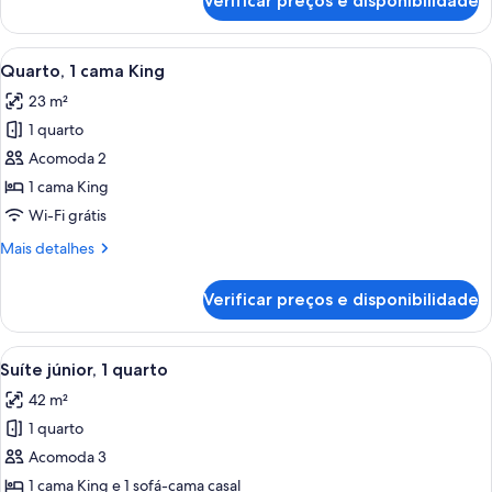
Verificar preços e disponibilidade
Quarto,
1
cama
Carrega
Quarto de hotel moderno com uma cam
14
King
Quarto, 1 cama King
todas
23 m²
as
1 quarto
fotos
de
Acomoda 2
Quarto,
1 cama King
1
Wi-Fi grátis
cama
Mais
Mais detalhes
King
detalhes
de
Verificar preços e disponibilidade
Quarto,
1
cama
Carrega
Quarto de hotel moderno com sofá bra
8
King
Suíte júnior, 1 quarto
todas
42 m²
as
1 quarto
fotos
de
Acomoda 3
Suíte
1 cama King e 1 sofá-cama casal