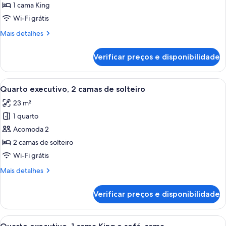
Quarto
1 cama King
executivo,
Wi-Fi grátis
1
Mais
Mais detalhes
cama
detalhes
King
de
Verificar preços e disponibilidade
Quarto
executivo,
1
Carrega
Quarto de hotel com duas camas, uma t
4
cama
Quarto executivo, 2 camas de solteiro
todas
King
23 m²
as
1 quarto
fotos
de
Acomoda 2
Quarto
2 camas de solteiro
executivo,
Wi-Fi grátis
2
Mais
Mais detalhes
camas
detalhes
de
de
Verificar preços e disponibilidade
Quarto
solteiro
executivo,
2
Carrega
Quarto de hotel com uma cama grande
4
camas