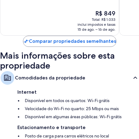
10,
10,
Maravilhosa,
Excelent
O
R$ 849
1.185
1.007
preço
Total: R$ 1.033
avaliações
avaliaçõ
é
inclui impostos e taxas
de
15 de ago. – 16 de ago.
R$ 849
Comparar propriedades semelhantes
Mais informações sobre esta
propriedade
Comodidades da propriedade
Internet
Disponível em todos os quartos: Wi-Fi grátis
Velocidade do Wi-Fi no quarto: 25 Mbps ou mais
Disponível em algumas áreas públicas: Wi-Fi grátis
Estacionamento e transporte
Posto de carga para carros elétricos no local