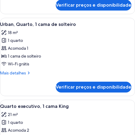
vista
de
Verificar preços e disponibilidade
Suíte
para
executiva,
a
2
Carrega
Quarto de hotel com cama, escrivani
cidade
7
quartos,
Urban, Quarto, 1 cama de solteiro
todas
vista
18 m²
para
as
a
1 quarto
fotos
cidade
de
Acomoda 1
Urban,
1 cama de solteiro
Quarto,
Wi-Fi grátis
1
Mais
Mais detalhes
cama
detalhes
de
de
Verificar preços e disponibilidade
Urban,
solteiro
Quarto,
1
Carrega
Quarto de hotel com uma cama grande,
4
cama
Quarto executivo, 1 cama King
todas
de
21 m²
solteiro
as
1 quarto
fotos
de
Acomoda 2