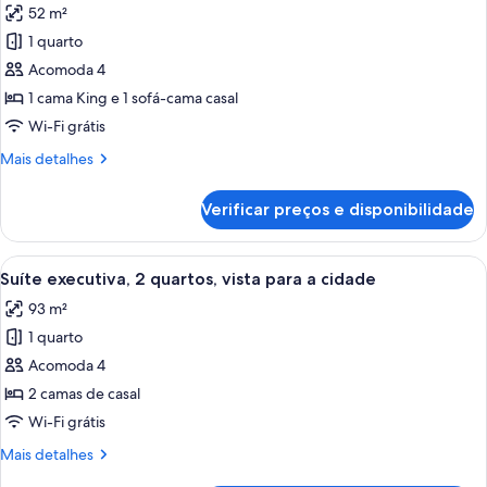
52 m²
as
1 quarto
fotos
de
Acomoda 4
Suíte
1 cama King e 1 sofá-cama casal
sênior,
Wi-Fi grátis
1
Mais
Mais detalhes
quarto
detalhes
de
Verificar preços e disponibilidade
Suíte
sênior,
1
Carrega
Suíte executiva, 2 quartos, vista para 
14
quarto
Suíte executiva, 2 quartos, vista para a cidade
todas
93 m²
as
1 quarto
fotos
de
Acomoda 4
Suíte
2 camas de casal
executiva,
Wi-Fi grátis
2
Mais
Mais detalhes
quartos,
detalhes