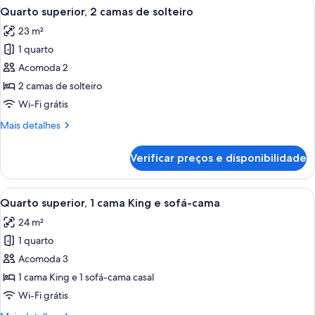
Carrega
Quarto de hotel com duas camas, televi
7
cama
Quarto superior, 2 camas de solteiro
todas
King
23 m²
as
1 quarto
fotos
de
Acomoda 2
Quarto
2 camas de solteiro
superior,
Wi-Fi grátis
2
Mais
Mais detalhes
camas
detalhes
de
de
Verificar preços e disponibilidade
Quarto
solteiro
superior,
2
Carrega
Quarto de hotel com uma cama grande
8
camas
Quarto superior, 1 cama King e sofá-cama
todas
de
24 m²
solteiro
as
1 quarto
fotos
de
Acomoda 3
Quarto
1 cama King e 1 sofá-cama casal
superior,
Wi-Fi grátis
1