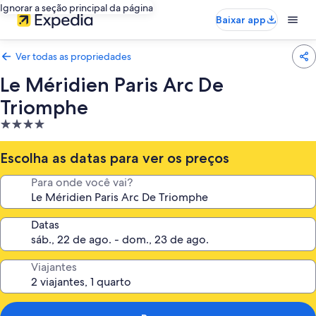
Ignorar a seção principal da página
Baixar app
Ver todas as propriedades
Le Méridien Paris Arc De
Triomphe
Propriedade
4.0
estrelas
Escolha as datas para ver os preços
Para onde você vai?
Datas
Viajantes