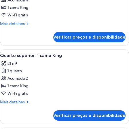
de
Acomoda 4
Quarto
1 cama King
executivo,
Wi-Fi grátis
1
Mais
Mais detalhes
cama
detalhes
King
de
Verificar preços e disponibilidade
Quarto
executivo,
1
Carrega
Roupas de cama premium, frigobar, cof
9
cama
Quarto superior, 1 cama King
todas
King
21 m²
as
1 quarto
fotos
de
Acomoda 2
Quarto
1 cama King
superior,
Wi-Fi grátis
1
Mais
Mais detalhes
cama
detalhes
King
de
Verificar preços e disponibilidade
Quarto
superior,
1