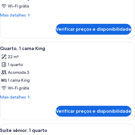
júnior,
Wi-Fi grátis
1
Mais
Mais detalhes
quarto
detalhes
de
Verificar preços e disponibilidade
Suíte
júnior,
1
Carrega
Quarto de hotel moderno com uma ca
7
quarto
Quarto, 1 cama King
todas
22 m²
as
1 quarto
fotos
de
Acomoda 3
Quarto,
1 cama King
1
Wi-Fi grátis
cama
Mais
Mais detalhes
King
detalhes
de
Verificar preços e disponibilidade
Quarto,
1
cama
Carrega
Quarto de hotel moderno com sofá, d
6
King
Suíte sênior, 1 quarto
todas