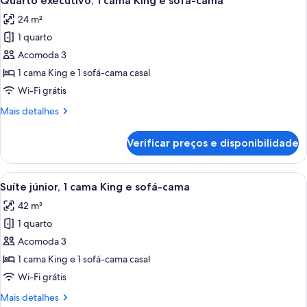
Quarto executivo, 1 cama King e sofá-cama
todas
de
24 m²
solteiro
as
1 quarto
fotos
de
Acomoda 3
Quarto
1 cama King e 1 sofá-cama casal
executivo,
Wi-Fi grátis
1
Mais
Mais detalhes
cama
detalhes
King
de
Verificar preços e disponibilidade
Quarto
e
executivo,
sofá-
1
Carrega
Quarto de hotel com uma cama grande,
cama
5
cama
Suíte júnior, 1 cama King e sofá-cama
todas
King
42 m²
e
as
sofá-
1 quarto
fotos
cama
de
Acomoda 3
Suíte
1 cama King e 1 sofá-cama casal
júnior,
Wi-Fi grátis
1
Mais
Mais detalhes
cama