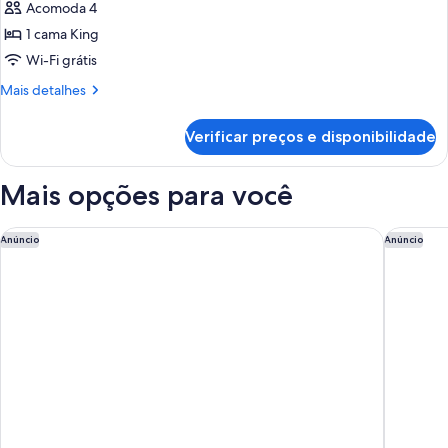
Acomoda 4
fotos
de
1 cama King
Quarto
Wi-Fi grátis
superior,
Mais
Mais detalhes
1
detalhes
cama
de
Verificar preços e disponibilidade
Quarto
King
superior,
1
Mais opções para você
cama
King
citizenM Paris la Défense
OKKO Hot
Anúncio
Anúncio