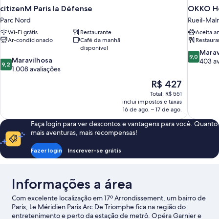
citizenM Paris la Défense
OKKO Ho
Parc Nord
Rueil-Mal
Wi-Fi grátis
Restaurante
Aceita a
Ar-condicionado
Café da manhã
Restaura
disponível
9.0
Marav
9,0
9.2
Maravilhosa
de
403 av
9,2
de
1.008 avaliações
10,
10,
Maravilhos
O
R$ 427
Maravilhosa,
403
preço
Total: R$ 551
1.008
avaliações
é
inclui impostos e taxas
avaliações
de
16 de ago. – 17 de ago.
R$ 427
Faça login para ver descontos e vantagens para você. Quanto
mais aventuras, mais recompensas!
Fazer login
Inscrever-se grátis
Informações a área
Com excelente localização em 17º Arrondissement, um bairro de
Paris, Le Méridien Paris Arc De Triomphe fica na região do
entretenimento e perto da estação de metrô. Opéra Garnier e