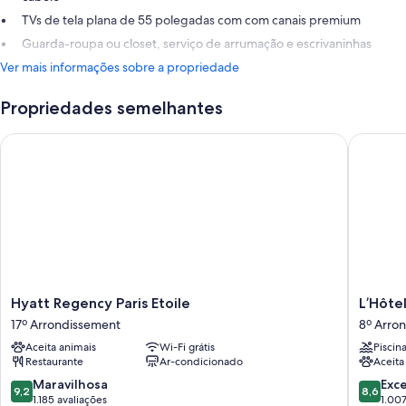
TVs de tela plana de 55 polegadas com com canais premium
Guarda-roupa ou closet, serviço de arrumação e escrivaninhas
Ver mais informações sobre a propriedade
Propriedades semelhantes
Hyatt Regency Paris Etoile
L’Hôtel 
Hyatt
L’Hôtel
Hyatt Regency Paris Etoile
L’Hôtel
Regency
du
17º Arrondissement
8º Arro
Paris
Collecti
Aceita animais
Wi-Fi grátis
Piscin
Etoile
Paris
Restaurante
Ar-condicionado
Aceita
17º
8º
Arrondissement
Arrondi
9.2
8.6
Maravilhosa
Exc
9,2
8,6
de
de
1.185 avaliações
1.007