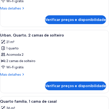
Wi-Fi grátis
cama
Mais
Mais detalhes
King
detalhes
de
Verificar preços e disponibilidade
Quarto,
1
cama
Carrega
Quarto de hotel com duas camas, uma 
10
King
Urban, Quarto, 2 camas de solteiro
todas
21 m²
as
1 quarto
fotos
de
Acomoda 2
Urban,
2 camas de solteiro
Quarto,
Wi-Fi grátis
2
Mais
Mais detalhes
camas
detalhes
de
de
Verificar preços e disponibilidade
Urban,
solteiro
Quarto,
2
Carrega
Quarto de hotel moderno com uma cam
7
camas
Quarto família, 1 cama de casal
todas
de
36 m²