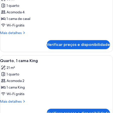
solteiro
as
1 quarto
fotos
de
Acomoda 4
Quarto
1 cama de casal
família,
Wi-Fi grátis
1
Mais
Mais detalhes
cama
detalhes
de
de
Verificar preços e disponibilidade
Quarto
casal
família,
1
Carrega
Quarto de hotel moderno com uma cama
8
cama
Quarto, 1 cama King
todas
de
21 m²
casal
as
1 quarto
fotos
de
Acomoda 2
Quarto,
1 cama King
1
Wi-Fi grátis
cama
Mais
Mais detalhes
King
detalhes
de