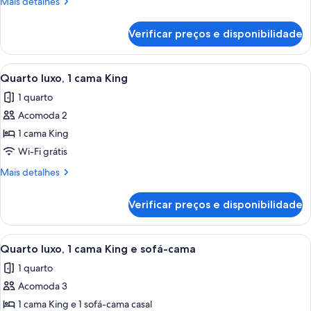
Mais
Mais detalhes
cama
detalhes
King
de
Verificar preços e disponibilidade
Quarto
e
superior,
sofá-
1
Carrega
Quarto luxo, 1 cama King | Roupas de 
cama
11
cama
Quarto luxo, 1 cama King
todas
King
1 quarto
e
as
sofá-
Acomoda 2
fotos
cama
de
1 cama King
Quarto
Wi-Fi grátis
luxo,
Mais
Mais detalhes
1
detalhes
cama
de
Verificar preços e disponibilidade
Quarto
King
luxo,
1
Carrega
Roupas de cama premium, frigobar, cof
10
cama
Quarto luxo, 1 cama King e sofá-cama
todas
King
1 quarto
as
Acomoda 3
fotos
de
1 cama King e 1 sofá-cama casal