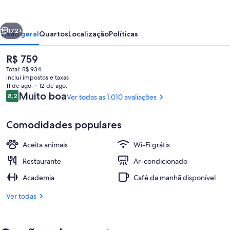
Paris
Arc
erior
Próximo
De
172+
Visão geral
Quartos
Localização
Políticas
Triomphe
O
R$ 759
preço
Total: R$ 934
atual
inclui impostos e taxas
é
11 de ago. – 12 de ago.
R$ 759
Avaliações
Muito boa
8,2
Ver todas as 1.010 avaliações
8,2 de 10
Comodidades populares
Restaurante
Aceita animais
Wi-Fi grátis
Restaurante
Ar-condicionado
Academia
Café da manhã disponível
Ver todas