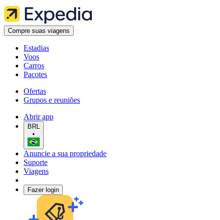
Compre suas viagens
Estadias
Voos
Carros
Pacotes
Ofertas
Grupos e reuniões
Abrir app
BRL
•
Anuncie a sua propriedade
Suporte
Viagens
Fazer login