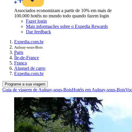
Associados economizam a partir de 10% em mais de
100.000 hotéis no mundo todo quando fazem login
Fazer login
Mais informações sobre o Expedia Rewards
Dar feedback
Expedia.com.br
Aulnay-sous-Bois
Paris
Île-de-France
França
Aluguel de carro
Expedia.com.br
Programe a sua viagem
Guia de viagem de Aulnay-sous-Bois
Hotéis em Aulnay-sous-Bois
Voo