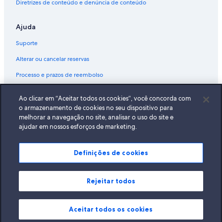
Diretrizes de conteúdo e denúncia de conteúdo
Ajuda
Suporte
Alterar ou cancelar reservas
Processo e prazos de reembolso
Reserve um voo usando um crédito da companhia aérea
Ao clicar em “Aceitar todos os cookies”, você concorda com
Documentos para viagens internacionais
o armazenamento de cookies no seu dispositivo para
melhorar a navegação no site, analisar o uso do site e
ajudar em nossos esforços de marketing.
Definições de cookies
A Expedia, Inc. não se responsabiliza pelo conteúdo dos sites externos.
© 2026 Expedia, Inc., uma empresa do Expedia Group. Todos os direitos
reservados Expedia e o logotipo da Expedia são marcas registradas da
Expedia, Inc.
Rejeitar todos
Aceitar todos os cookies