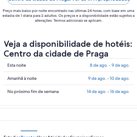
10
Preço mais baixo por noite encontrado nas últimas 24 horas, com base em uma
de
estadia de 1 diária para 2 adultos. Os preços e a disponibilidade estão sujeitos a
ago..
alterações. Termos adicionais se aplicam.
Veja a disponibilidade de hotéis:
Centro da cidade de Praga
Confira
Esta noite
8 de ago. - 9 de ago.
os
preços
Confira
Amanhã à noite
9 de ago. - 10 de ago.
em
os
Centro
preços
Confira
No próximo fim de semana
14 de ago. - 16 de ago.
da
em
os
cidade
Centro
preços
de
da
em
Praga
cidade
Centro
para
de
da
esta
Praga
cidade
noite,
para
de