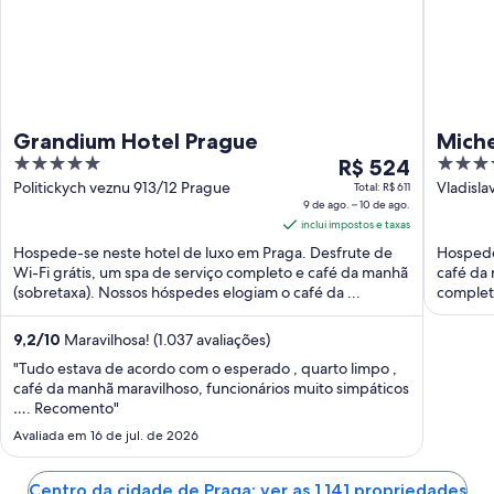
Grandium Hotel Prague
Miche
5
O
5
R$ 524
out
preço
out
Politickych veznu 913/12 Prague
Vladisl
Total: R$ 611
9 de ago. – 10 de ago.
of
é
of
inclui impostos e taxas
5
de
5
Hospede-se neste hotel de luxo em Praga. Desfrute de
Hospede
R$ 524
Wi-Fi grátis, um spa de serviço completo e café da manhã
café da 
por
(sobretaxa). Nossos hóspedes elogiam o café da ...
complet
diária
para
9,2
/
10
Maravilhosa! (1.037 avaliações)
uma
"Tudo estava de acordo com o esperado , quarto limpo ,
estadia
café da manhã maravilhoso, funcionários muito simpáticos
de
…. Recomento"
9
Avaliada em 16 de jul. de 2026
de
ago.
a
Centro da cidade de Praga: ver as 1.141 propriedades