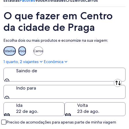
Estadias
Pacotes
Voos
Atividades
Cruzeiros
Carros
8
amanhã
Praga
de
à
para
O que fazer em Centro
ago.
noite,
o
-
9
próximo
da cidade de Praga
9
de
fim
de
ago.
de
Escolha dois ou mais produtos e economize na sua viagem:
ago.
-
semana,
10
14
Estadias
Voos
Carros
de
de
ago.
ago.
1 quarto, 2 viajantes
Econômica
-
Saindo de
16
de
ago.
Saindo de
Indo para
Indo para
Ida
Volta
22 de ago.
23 de ago.
Preciso de acomodações para apenas parte de minha viagem