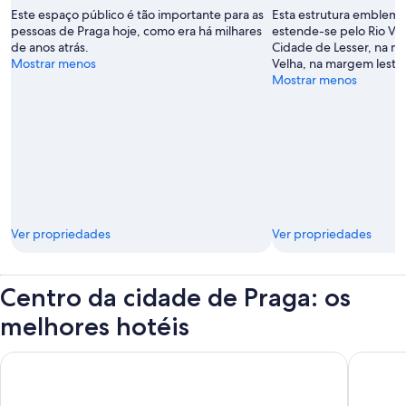
Este espaço público é tão importante para as
Esta estrutura emblemá
pessoas de Praga hoje, como era há milhares
estende-se pelo Rio Vlta
de anos atrás.
Cidade de Lesser, na m
Mostrar menos
Velha, na margem leste
Mostrar menos
Ver propriedades
Ver propriedades
Centro da cidade de Praga: os
melhores hotéis
Grandium Hotel Prague
Michelan