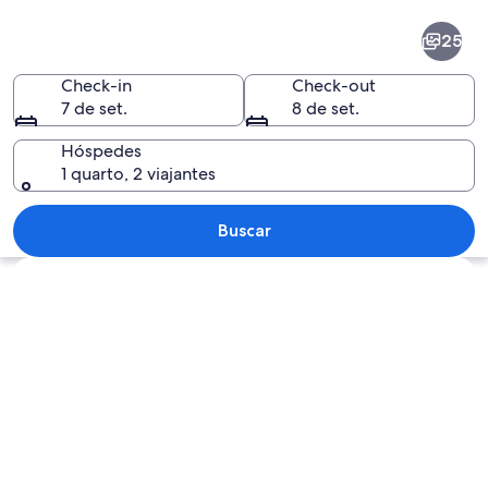
Centro
25
da
cidade
Check-in
Check-out
7 de set.
8 de set.
de
Praga
Hóspedes
1 quarto, 2 viajantes
Uma ponte histórica sobre um rio, co
Buscar
Explorar mapa